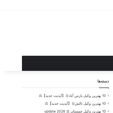
سایدبار
دسته‌ها
10 بهترین وکیل پارس آباد🥇【آپدیت جدید】⚖️
10 بهترین وکیل تالش🥇【آپدیت جدید】⚖️
10 بهترین وکیل چمستان ⚖️ update 2026