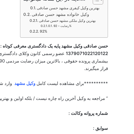
بهترین وکیل کیفری مشهد حسن صادقی
وکیل خانواده مشهد حسن صادقی
بهترین وکیل ملکی مشهد حسن صادقی
رضایت – 92%
92%
حسن صادقی وکیل مشهد پایه یک دادگستری معرفی کوتاه :
1379071022120122
عضو رسمی کانون وکلای دادگستری 
بیشماری پرونده حقوقی ، بالاترین میزان رضایت مردمی 90% ، احراز هویت شده توسط
قرار میگیرند.
**********برای مشاهده لیست کامل
وکیل مشهد
وارد ش
” مراجعه به وکیل آخرین راه چاره نیست / بلکه اولین و بهتر
شماره پروانه وکالت :
سوابق :