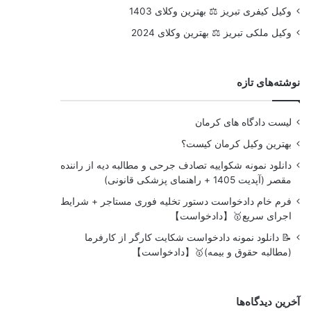
وکیل کیفری تبریز ⚖️ بهترین وکلای 1403
وکیل ملکی تبریز ⚖️ بهترین وکلای 2024
نوشته‌های تازه
لیست دادگاه های کرمان
بهترین وکیل کرمان کیست؟
دانلود نمونه شکواییه تصادف جرحی و مطالبه دیه از راننده
مقصر (آپدیت 1405 + راهنمای پزشکی قانونی)
فرم خام دادخواست دستور تخلیه فوری مستاجر + شرایط
اجرای سریع🥇【دادخواست】
📝 دانلود نمونه دادخواست شکایت کارگر از کارفرما
(مطالبه حقوق و بیمه)🥇【دادخواست】
آخرین دیدگاه‌ها