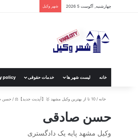
چهارشنبه, آگوست 5 2026
شهر وکیل
خانه
لیست شهر ها
خدمات حقوقی
y policy
خانه
/
10 تا از بهترین وکیل مشهد 🥇【آپدیت جدید】⚖️
/
حسن ص
حسن صادقی
وکیل مشهد پایه یک دادگستری