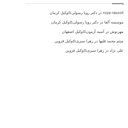
roya rasooli
در
دکتر رویا رسولی⚖️وکیل کرمان
موسسه آلفا
در
دکتر رویا رسولی⚖️وکیل کرمان
مهرنوش
در
آسیه آزمون⚖️وکیل اصفهان
میثم محمد قلیها
در
زهرا سبزی⚖️وکیل قزوین
علی نژاد
در
زهرا سبزی⚖️وکیل قزوین