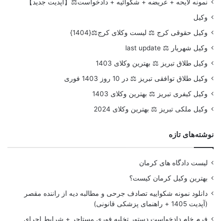
نمونه لایحه + عریضه + شکوائیه + دادخواست⚖️【آپدیت جدید】
وکیل
وکیل حقوقی کرج ⚖️ لیست وکلای کرج⚖️{1404}
وکیل شهریار ⚖️ last update
وکیل طلاق تبریز ⚖️ بهترین وکلای 1403
وکیل طلاق توافقی تبریز ⚖️ در 10 روز 1403 فوری
وکیل کیفری تبریز ⚖️ بهترین وکلای 1403
وکیل ملکی تبریز ⚖️ بهترین وکلای 2024
نوشته‌های تازه
لیست دادگاه های کرمان
بهترین وکیل کرمان کیست؟
دانلود نمونه شکواییه تصادف جرحی و مطالبه دیه از راننده مقصر
(آپدیت 1405 + راهنمای پزشکی قانونی)
فرم خام دادخواست دستور تخلیه فوری مستاجر + شرایط اجرای