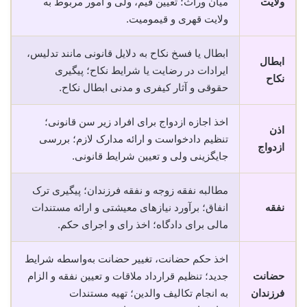
ولایت
میان وراث؛ تعیین قیم، ولی و امور مربوط به
ولایت قهری و قیمومیت.
ابطال یا فسخ نکاح به دلایل قانونی مانند تدلیس،
ابطال
ایرادات در رضایت یا شرایط نکاح؛ پیگیری
نکاح
حقوقی و آثار کیفری و مدنی ابطال نکاح.
اخذ اجازه ازدواج برای افراد زیر سن قانونی؛
اذن
تنظیم دادخواست و ارائه مدارک لازم؛ بررسی
ازدواج
جایگزینی ولی و تعیین شرایط قانونی.
مطالبه نفقه زوجه و نفقه فرزندان؛ پیگیری ترک
نفقه
انفاق؛ برآورد نیازهای معیشتی و ارائه مستندات
مالی برای دادگاه؛ اخذ رای و اجرای حکم.
اخذ حکم حضانت، تغییر حضانت به‌واسطه شرایط
حضانت
جدید؛ تنظیم قرارداد ملاقات و تعیین نفقه و الزام
فرزندان
به انجام تکالیف والدین؛ تهیه مستندات