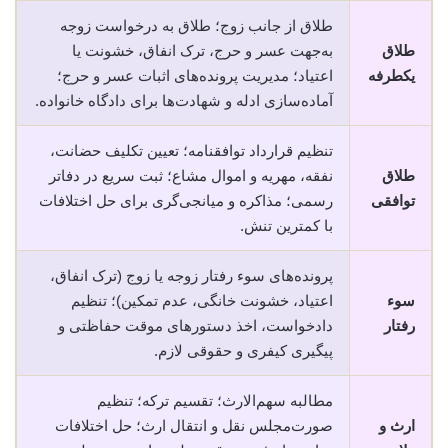
طلاق از جانب زوج؛ طلاق به درخواست زوجه
طلاق
به‌جهت عسر و حرج، ترک انفاق، خشونت یا
یکطرفه
اعتیاد؛ مدیریت پرونده‌های اثبات عسر و حرج؛
آماده‌سازی ادله و شهادت‌ها برای دادگاه خانواده.
تنظیم قرارداد توافقنامه؛ تعیین تکلیف حضانت،
طلاق
نفقه، مهریه و اموال مشاع؛ ثبت سریع در دفاتر
توافقی
رسمی؛ مذاکره و میانجی‌گری برای حل اختلافات
با کمترین تنش.
پرونده‌های سوء رفتار زوجه یا زوج (ترک انفاق،
سوء
اعتیاد، خشونت خانگی، عدم تمکین)؛ تنظیم
رفتار
دادخواست، اخذ دستورهای موقت حفاظتی و
پیگیری کیفری و حقوقی لازم.
مطالبه سهم‌الارث؛ تقسیم ترکه؛ تنظیم
ارث و
صورت‌مجلس نقل و انتقال ارث؛ حل اختلافات