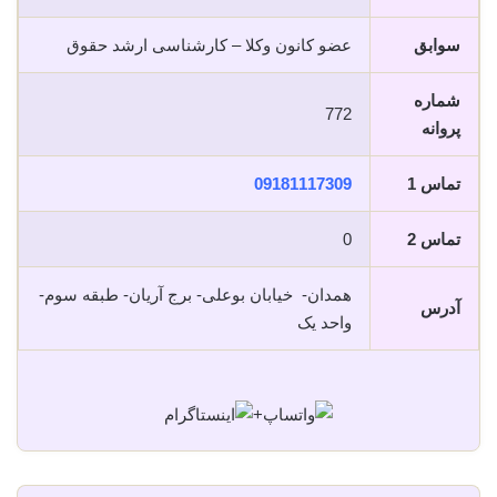
سوابق
عضو کانون وکلا – کارشناسی ارشد حقوق
شماره
772
پروانه
تماس 1
09181117309
تماس 2
0
همدان- خیابان بوعلی- برج آریان- طبقه سوم-
آدرس
واحد یک
+