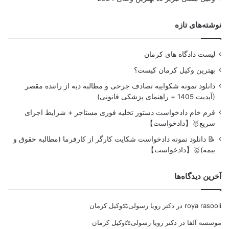
نوشته‌های تازه
لیست دادگاه های کرمان
بهترین وکیل کرمان کیست؟
دانلود نمونه شکواییه تصادف جرحی و مطالبه دیه از راننده مقصر
(آپدیت 1405 + راهنمای پزشکی قانونی)
فرم خام دادخواست دستور تخلیه فوری مستاجر + شرایط اجرای
سریع🥇【دادخواست】
📝 دانلود نمونه دادخواست شکایت کارگر از کارفرما (مطالبه حقوق و
بیمه)🥇【دادخواست】
آخرین دیدگاه‌ها
roya rasooli
در
دکتر رویا رسولی⚖️وکیل کرمان
موسسه آلفا
در
دکتر رویا رسولی⚖️وکیل کرمان