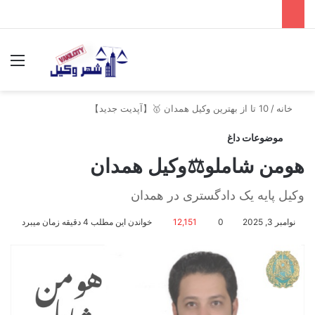
جستجو برای
منو
خانه
/
10 تا از بهترین وکیل همدان 🥇【آپدیت جدید】
موضوعات داغ
هومن شاملو⚖️وکیل همدان
وکیل پایه یک دادگستری در همدان
نوامبر 3, 2025
0
12,151
خواندن این مطلب 4 دقیقه زمان میبرد