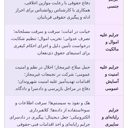
دفاع حقوقی با رعایت موازین اخلاقی،
جنسی
همکاری با کارشناس روانشناس برای احراز
ادله و پیگیری حقوقی قربانیان.
خیانت در امانت؛ سرقت و سرقت مسلحانه؛
جرایم علیه
تصرف عدوانی؛ تخریب اموال؛ تنظیم شکایت،
اموال و
درخواست تأمین دلیل و اجرای احکام کیفری
مالکیت
برای استیفای حقوق ذی‌نفعان.
جرایم علیه
حمل سلاح غیرمجاز؛ اخلال در نظم و امنیت
امنیت و
عمومی؛ شرکت در تجمعات غیرمجاز؛
آسایش
اقدامات تهدیدآمیز علیه امنیت شهروندان؛
عمومی
دفاع در مراحل بازپرسی و دادسرا و دادگاه.
هک و نفوذ به سیستم‌ها؛ سرقت اطلاعات و
جرایم
سوء‌استفاده از داده‌ها؛ کلاهبرداری
رایانه‌ای و
الکترونیکی؛ جعل دیجیتال؛ پیگیری در دادسرای
سایبری
جرایم رایانه‌ای و اخذ اقدامات فنی-حقوقی