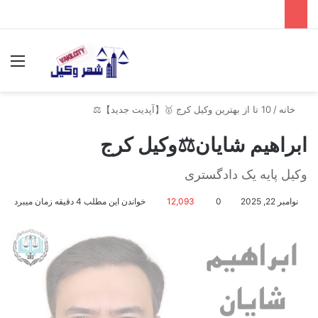
جستجو برای
منو
خانه
/
10 تا از بهترین وکیل کرج 🥇【آپدیت جدید】⚖️
ابراهیم شایان⚖️وکیل کرج
وکیل پایه یک دادگستری
نوامبر 22, 2025
0
12,093
خواندن این مطلب 4 دقیقه زمان میبرد