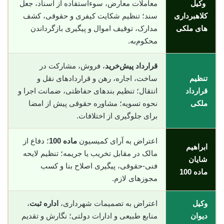
وکیل
معاملات معارض، سوء‌استفاده از اسناد، جعل
کلاهبرداری
سند؛ تنظیم شکایت کیفری و حقوقی، کشف
های ملکی
مدارک، توقیف اموال و پیگیری بازگرداندن
محکوم‌به.
قرارداد پیش‌خرید
، فروش، مشارکت در
تنظیم
ساخت، اجاره، رهن و قراردادهای نقل و
قرارداد
انتقال؛ تنظیم بندهای حفاظتی، ضمانت اجرا و
ملکی
نحوه تسویه؛ مشاوره حقوقی پیش از امضا
برای جلوگیری از اختلافات.
اعتراض به آرای کمیسیون
ماده 100
؛ دفاع از
ابراهیم
مالک در مقابل تخریب یا جریمه؛ تنظیم لایحه
شایان
فنی-حقوقی، پیگیری اصلاح بنا و کسب
ماده 100
مجوزهای لازم.
وکیل
اعتراض به تصمیمات شهرداری،
اداره ثبت
،
دیوان
منابع طبیعی و ادارات دولتی؛ نگارش و تقدیم