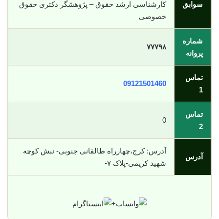
سوابق
کارشناسی ارشد حقوق – پژوهشگر دکتری حقوق
خصوصی
شماره
۷۷۷۹۸
پروانه
تماس
09121501460
1
تماس
0
2
آدرس: کرج،چهارراه طالقانی جنوبی- نبش کوچه
آدرس
شهید کریمی-پلاک ۷-
+