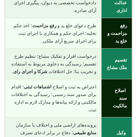
عدالت
دادخواست تخصصی به دیوان، پیگیری اجرای
اداری
آرای صادره.
رفع
طرح دعوای خلع ید و
رفع مزاحمت
؛ اخذ حکم
مزاحمت و
تخلیه؛ اجرای حکم و همکاری با اجرای ثبت
خلع ید
برای اجرای سریع آرای ملکی.
درخواست افراز و تفکیک مشاع؛ تنظیم طرح
تقسیم
تقسیم؛ رسیدگی به دعاوی مربوط به استفاده
ملک مشاع
و تخریب بنا؛ حل اختلافات
شرکا و اجرای رای
.
اعتراض به ثبت و اصلاح
اشتباهات ثبتی
؛ اقدام
اصلاح
برای صدور سند رسمی؛ رسیدگی به اختلافات
سند
مالکیتی و ارائه بیانه‌ها و مدارک لازم به اداره
مالکیت
ثبت.
پرونده‌های اراضی ملی و اختلاف با سازمان
وکیل
منابع طبیعی
؛ دفاع در برابر ادعای تصرف