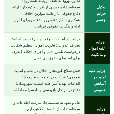
تجاوز،
ورود به عنف؛
روابط نامشروع؛
وکیل
سوءاستفاده جنسی از افراد و کودکان؛ ارائه
جرایم
دفاع حقوقی با رعایت موازین اخلاقی،
جنسی
همکاری با کارشناس روانشناس برای احراز
ادله و پیگیری حقوقی قربانیان.
خیانت در امانت؛ سرقت و سرقت مسلحانه؛
جرایم
تصرف عدوانی؛
تخریب اموال
؛ تنظیم شکایت،
علیه اموال
درخواست تأمین دلیل و اجرای احکام کیفری
و مالکیت
برای استیفای حقوق ذی‌نفعان.
جرایم علیه
حمل سلاح غیرمجاز
؛ اخلال در نظم و امنیت
امنیت و
عمومی؛ شرکت در تجمعات غیرمجاز؛
آسایش
اقدامات تهدیدآمیز علیه امنیت شهروندان؛
عمومی
دفاع در مراحل بازپرسی و دادسرا و دادگاه.
هک و نفوذ به سیستم‌ها؛ سرقت اطلاعات و
جرایم
سوء‌استفاده از داده‌ها؛ کلاهبرداری