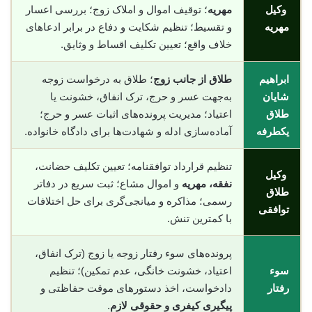
وکیل
مهریه
؛ توقیف اموال و املاک زوج؛ بررسی اعسار
مهریه
و تقسیط؛ تنظیم شکایت و دفاع در برابر ادعاهای
خلاف واقع؛ تعیین تکلیف اقساط و وثایق.
ابراهیم
طلاق از جانب زوج
؛ طلاق به درخواست زوجه
شایان
به‌جهت عسر و حرج، ترک انفاق، خشونت یا
طلاق
اعتیاد؛ مدیریت پرونده‌های اثبات عسر و حرج؛
یکطرفه
آماده‌سازی ادله و شهادت‌ها برای دادگاه خانواده.
تنظیم قرارداد توافقنامه؛ تعیین تکلیف حضانت،
وکیل
نفقه، مهریه
و اموال مشاع؛ ثبت سریع در دفاتر
طلاق
رسمی؛ مذاکره و میانجی‌گری برای حل اختلافات
توافقی
با کمترین تنش.
پرونده‌های سوء رفتار زوجه یا زوج (ترک انفاق،
سوء
اعتیاد، خشونت خانگی، عدم تمکین)؛ تنظیم
رفتار
دادخواست، اخذ دستورهای موقت حفاظتی و
پیگیری کیفری و حقوقی لازم
.