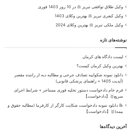
وکیل طلاق توافقی تبریز ⚖️ در 10 روز 1403 فوری
وکیل کیفری تبریز ⚖️ بهترین وکلای 1403
وکیل ملکی تبریز ⚖️ بهترین وکلای 2024
نوشته‌های تازه
لیست دادگاه های کرمان
بهترین وکیل کرمان کیست؟
دانلود نمونه شکواییه تصادف جرحی و مطالبه دیه از راننده مقصر
(آپدیت 1405 + راهنمای پزشکی قانونی)
فرم خام دادخواست دستور تخلیه فوری مستاجر + شرایط اجرای
سریع🥇【دادخواست】
📝 دانلود نمونه دادخواست شکایت کارگر از کارفرما (مطالبه حقوق و
بیمه)🥇【دادخواست】
آخرین دیدگاه‌ها