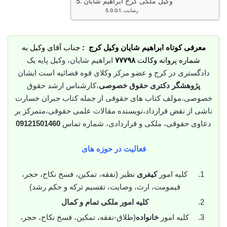
وکیل ملکی کرج ابراهیم شایان
رضایت
معرفی کوتاه ابراهیم شایان وکیل کرج :
جناب آقای وکیل به
شماره پروانه وکالت
۷۷۷۹۸
ابراهیم شایان، وکیل پایه یک
دادگستری در کرج و عضو مرکز وکلای قوه قضائیه است ایشان
پژوهشگر دکتری حقوق خصوصی
،کارشناس ارشد حقوق
خصوصی،مولف کتاب های حقوقی از جمله کتاب جبران خسارت
ناشی از نقض قرارداد،نویسنده مقالات علمی حقوقی،متمرکز بر
دعاوی حقوقی، ملکی و قراردادی، شماره تماس
09121501460
فعالیت در حوزه های
کلیه امور
کیفری
نظیر (نفقه، تمکین، فسخ نکاح، حجر،
قیمومت، ارث، وصایت، تقسیم ترکه و حکم رشد)
کلیه امور ملکی تمام و کمال
کلیه امور
خانواده
(طلاق-نفقه، تمکین، فسخ نکاح، حجر،