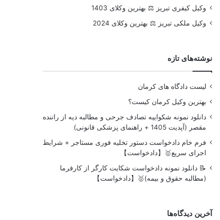
وکیل کیفری تبریز ⚖️ بهترین وکلای 1403
وکیل ملکی تبریز ⚖️ بهترین وکلای 2024
نوشته‌های تازه
لیست دادگاه های کرمان
بهترین وکیل کرمان کیست؟
دانلود نمونه شکواییه تصادف جرحی و مطالبه دیه از راننده
مقصر (آپدیت 1405 + راهنمای پزشکی قانونی)
فرم خام دادخواست دستور تخلیه فوری مستاجر + شرایط
اجرای سریع🥇【دادخواست】
📝 دانلود نمونه دادخواست شکایت کارگر از کارفرما
(مطالبه حقوق و بیمه)🥇【دادخواست】
آخرین دیدگاه‌ها