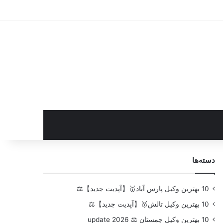
سایدبار
دسته‌ها
10 بهترین وکیل پارس آباد🥇【آپدیت جدید】⚖️
10 بهترین وکیل تالش🥇【آپدیت جدید】⚖️
10 بهترین وکیل چمستان ⚖️ update 2026