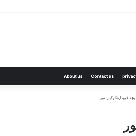
About us
Contact us
privac
یجه قویدل⚖️وکیل نور
ور