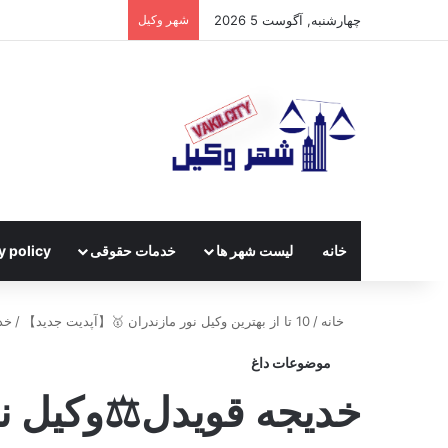
چهارشنبه, آگوست 5 2026
شهر وکیل
خانه
لیست شهر ها
خدمات حقوقی
y policy
خانه
/
10 تا از بهترین وکیل نور مازندران 🥇【آپدیت جدید】
/
خد
موضوعات داغ
خدیجه قویدل⚖️وکیل ن