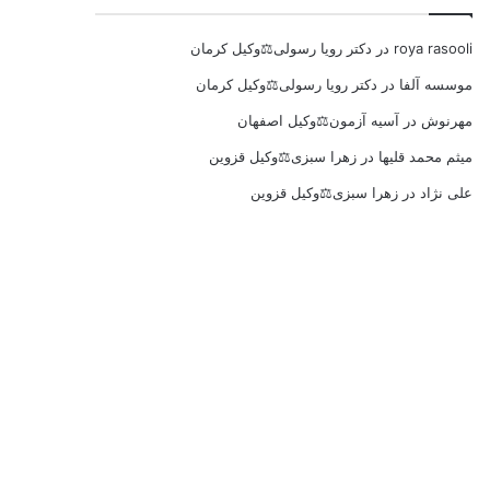
roya rasooli
در
دکتر رویا رسولی⚖️وکیل کرمان
موسسه آلفا
در
دکتر رویا رسولی⚖️وکیل کرمان
مهرنوش
در
آسیه آزمون⚖️وکیل اصفهان
میثم محمد قلیها
در
زهرا سبزی⚖️وکیل قزوین
علی نژاد
در
زهرا سبزی⚖️وکیل قزوین