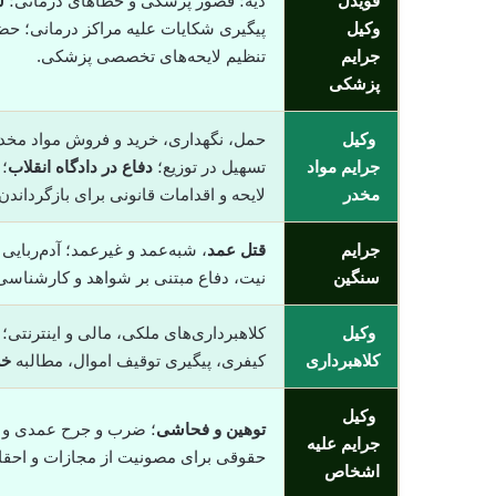
قویدل
دیه؛ قصور پزشکی و خطاهای درمانی؛
س
وکیل
پیگیری شکایات علیه مراکز درمانی؛ حض
جرایم
تنظیم لایحه‌های تخصصی پزشکی.
پزشکی
وکیل
حمل، نگهداری، خرید و فروش مواد مخدر
جرایم مواد
تسهیل در توزیع؛
دفاع در دادگاه انقلاب
؛
مخدر
لایحه و اقدامات قانونی برای بازگرداند
جرایم
قتل عمد
، شبه‌عمد و غیرعمد؛ آدم‌ربایی
سنگین
نیت، دفاع مبتنی بر شواهد و کارشناسی؛
وکیل
کلاهبرداری‌های ملکی، مالی و اینترنتی
کلاهبرداری
کیفری، پیگیری توقیف اموال، مطالبه
خس
وکیل
توهین و فحاشی
؛ ضرب و جرح عمدی و غیر
جرایم علیه
حقوقی برای مصونیت از مجازات و احق
اشخاص