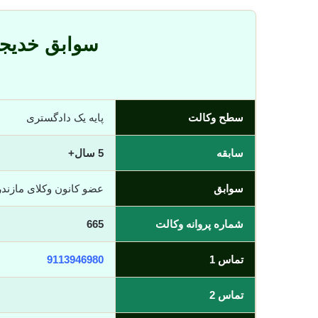
سوابق خدیجه
سطح وکالت
پایه یک دادگستری
سابقه
5 سال+
سوابق
عضو کانون وکلای مازند
شماره پروانه وکالت
665
تماس 1
9113946980
تماس 2