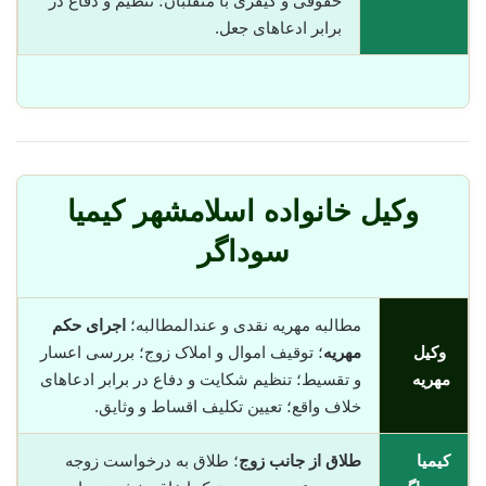
حقوقی و کیفری با متقلبان؛ تنظیم و دفاع در
برابر ادعاهای جعل.
وکیل خانواده اسلامشهر کیمیا
سوداگر
مطالبه مهریه نقدی و عندالمطالبه؛
اجرای حکم
وکیل
مهریه
؛ توقیف اموال و املاک زوج؛ بررسی اعسار
مهریه
و تقسیط؛ تنظیم شکایت و دفاع در برابر ادعاهای
خلاف واقع؛ تعیین تکلیف اقساط و وثایق.
کیمیا
طلاق از جانب زوج
؛ طلاق به درخواست زوجه