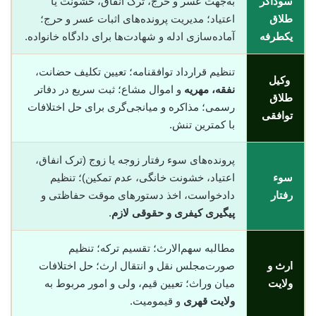
سوداگر
به‌جهت عسر و حرج، ترک انفاق، خشونت یا
طلاق
اعتیاد؛ مدیریت پرونده‌های اثبات عسر و حرج؛
یکطرفه
آماده‌سازی ادله و شهادت‌ها برای دادگاه خانواده.
تنظیم قرارداد توافقنامه؛ تعیین تکلیف حضانت،
وکیل
نفقه، مهریه
و اموال مشاع؛ ثبت سریع در دفاتر
طلاق
رسمی؛ مذاکره و میانجی‌گری برای حل اختلافات
توافقی
با کمترین تنش.
پرونده‌های سوء رفتار زوجه یا زوج (ترک انفاق،
سوء
اعتیاد، خشونت خانگی، عدم تمکین)؛ تنظیم
رفتار
دادخواست، اخذ دستورهای موقت حفاظتی و
پیگیری کیفری و حقوقی لازم
.
مطالبه سهم‌الارث؛ تقسیم ترکه؛ تنظیم
ارث و
صورت‌مجلس نقل و انتقال ارث؛ حل اختلافات
ولایت
میان وراث؛ تعیین قیم، ولی و امور مربوط به
ولایت قهری
و قیمومیت.