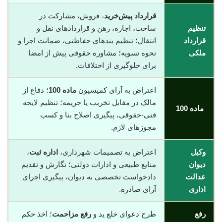
قرارداد پیش‌خرید
، فروش، مشارکت در
تنظیم
ساخت، اجاره، رهن و قراردادهای نقل و
قرارداد
انتقال؛ تنظیم بندهای حفاظتی، ضمانت اجرا و
ملکی
نحوه تسویه؛ مشاوره حقوقی پیش از امضا
برای جلوگیری از اختلافات.
اعتراض به آرای کمیسیون
ماده 100
؛ دفاع از
مالک در مقابل تخریب یا جریمه؛ تنظیم لایحه
ماده 100
فنی-حقوقی، پیگیری اصلاح بنا و کسب
مجوزهای لازم.
وکیل
اعتراض به تصمیمات شهرداری،
اداره ثبت
،
دیوان
منابع طبیعی و ادارات دولتی؛ نگارش و تقدیم
عدالت
دادخواست تخصصی به دیوان، پیگیری اجرای
اداری
آرای صادره.
رفع
طرح دعوای خلع ید و
رفع مزاحمت
؛ اخذ حکم