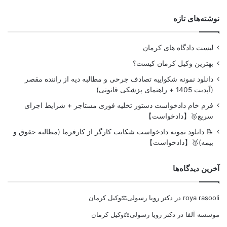
نوشته‌های تازه
لیست دادگاه های کرمان
بهترین وکیل کرمان کیست؟
دانلود نمونه شکواییه تصادف جرحی و مطالبه دیه از راننده مقصر
(آپدیت 1405 + راهنمای پزشکی قانونی)
فرم خام دادخواست دستور تخلیه فوری مستاجر + شرایط اجرای
سریع🥇【دادخواست】
📝 دانلود نمونه دادخواست شکایت کارگر از کارفرما (مطالبه حقوق و
بیمه)🥇【دادخواست】
آخرین دیدگاه‌ها
roya rasooli
در
دکتر رویا رسولی⚖️وکیل کرمان
موسسه آلفا
در
دکتر رویا رسولی⚖️وکیل کرمان