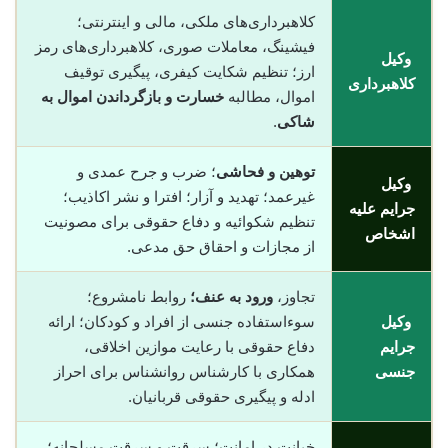
کلاهبرداری‌های ملکی، مالی و اینترنتی؛
فیشینگ، معاملات صوری، کلاهبرداری‌های رمز
وکیل
ارز؛ تنظیم شکایت کیفری، پیگیری توقیف
کلاهبرداری
اموال، مطالبه
خسارت و بازگرداندن اموال به
شاکی
.
توهین و فحاشی
؛ ضرب و جرح عمدی و
وکیل
غیرعمد؛ تهدید و آزار؛ افترا و نشر اکاذیب؛
جرایم علیه
تنظیم شکوائیه و دفاع حقوقی برای مصونیت
اشخاص
از مجازات و احقاق حق مدعی.
تجاوز،
ورود به عنف؛
روابط نامشروع؛
وکیل
سوءاستفاده جنسی از افراد و کودکان؛ ارائه
جرایم
دفاع حقوقی با رعایت موازین اخلاقی،
جنسی
همکاری با کارشناس روانشناس برای احراز
ادله و پیگیری حقوقی قربانیان.
خیانت در امانت؛ سرقت و سرقت مسلحانه؛