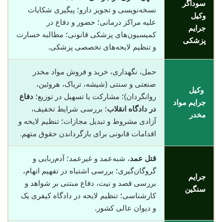
سوداگر
نسخه‌نویسی و تجویز دارو؛ پیگیری شکایات
وکیل
علیه مراکز درمانی؛ حضور و دفاع در
جرایم
کمیسیون‌های پزشکی قانونی؛ مطالبه خسارت
پزشکی
و تنظیم لایحه‌های تخصصی پزشکی.
حمل، نگهداری، خرید و فروش مواد مخدر
صنعتی و سنتی (شیشه، تریاک، هروئین،
وکیل
روانگردان)؛ مشارکت یا تسهیل در توزیع؛
دفاع
جرایم مواد
در دادگاه انقلاب
؛ بررسی شرایط تخفیف،
مخدر
آزادی مشروط و تبدیل مجازات؛ تنظیم لایحه و
اقدامات قانونی برای بازگرداندن حقوق متهم.
قتل عمد
، شبه‌عمد و غیرعمد؛ آدم‌ربایی و
گروگان‌گیری؛ بررسی اشتباه در تفهیم اتهام،
جرایم
بررسی قصد و نیت، دفاع مبتنی بر شواهد و
سنگین
کارشناسی؛ تنظیم لایحه در دادگاه کیفری یک
و دیوان عالی کشور.