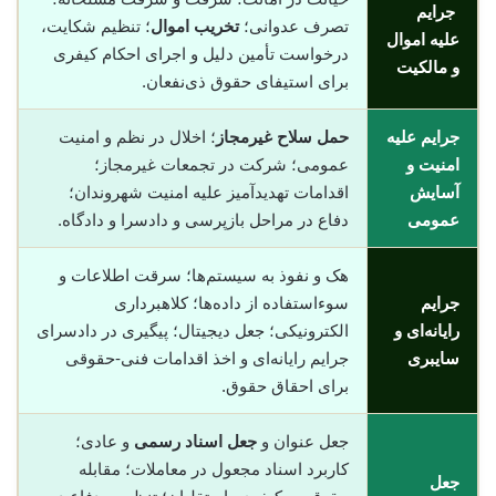
جرایم
تصرف عدوانی؛
تخریب اموال
؛ تنظیم شکایت،
علیه اموال
درخواست تأمین دلیل و اجرای احکام کیفری
و مالکیت
برای استیفای حقوق ذی‌نفعان.
جرایم علیه
حمل سلاح غیرمجاز
؛ اخلال در نظم و امنیت
امنیت و
عمومی؛ شرکت در تجمعات غیرمجاز؛
آسایش
اقدامات تهدیدآمیز علیه امنیت شهروندان؛
عمومی
دفاع در مراحل بازپرسی و دادسرا و دادگاه.
هک و نفوذ به سیستم‌ها؛ سرقت اطلاعات و
جرایم
سوء‌استفاده از داده‌ها؛ کلاهبرداری
رایانه‌ای و
الکترونیکی؛ جعل دیجیتال؛ پیگیری در دادسرای
سایبری
جرایم رایانه‌ای و اخذ اقدامات فنی-حقوقی
برای احقاق حقوق.
جعل عنوان و
جعل اسناد رسمی
و عادی؛
کاربرد اسناد مجعول در معاملات؛ مقابله
جعل