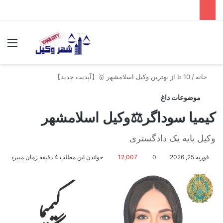
جستجو برای
منو
خانه
/
10 تا از بهترین وکیل اسلامشهر 🥇【آپدیت جدید】
موضوعات داغ
کیمیا سوداگر⚖️وکیل اسلامشهر
وکیل پایه یک دادگستری
فوریه 25, 2026
0
12,007
خواندن این مطلب 4 دقیقه زمان میبرد