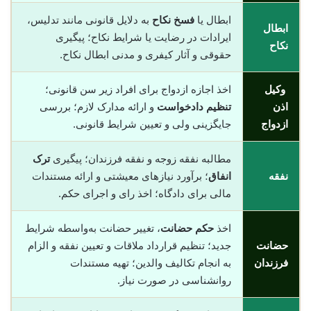
ابطال یا
فسخ نکاح
به دلایل قانونی مانند تدلیس،
ابطال
ایرادات در رضایت یا شرایط نکاح؛ پیگیری
نکاح
حقوقی و آثار کیفری و مدنی ابطال نکاح.
وکیل
اخذ اجازه ازدواج برای افراد زیر سن قانونی؛
اذن
تنظیم دادخواست
و ارائه مدارک لازم؛ بررسی
ازدواج
جایگزینی ولی و تعیین شرایط قانونی.
مطالبه نفقه زوجه و نفقه فرزندان؛ پیگیری
ترک
نفقه
انفاق
؛ برآورد نیازهای معیشتی و ارائه مستندات
مالی برای دادگاه؛ اخذ رای و اجرای حکم.
اخذ
حکم حضانت
، تغییر حضانت به‌واسطه شرایط
حضانت
جدید؛ تنظیم قرارداد ملاقات و تعیین نفقه و الزام
فرزندان
به انجام تکالیف والدین؛ تهیه مستندات
روانشناسی در صورت نیاز.