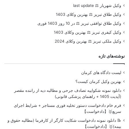
وکیل شهریار ⚖️ last update
وکیل طلاق تبریز ⚖️ بهترین وکلای 1403
وکیل طلاق توافقی تبریز ⚖️ در 10 روز 1403 فوری
وکیل کیفری تبریز ⚖️ بهترین وکلای 1403
وکیل ملکی تبریز ⚖️ بهترین وکلای 2024
نوشته‌های تازه
لیست دادگاه های کرمان
بهترین وکیل کرمان کیست؟
دانلود نمونه شکواییه تصادف جرحی و مطالبه دیه از راننده مقصر
(آپدیت 1405 + راهنمای پزشکی قانونی)
فرم خام دادخواست دستور تخلیه فوری مستاجر + شرایط اجرای
سریع🥇【دادخواست】
📝 دانلود نمونه دادخواست شکایت کارگر از کارفرما (مطالبه حقوق و
بیمه)🥇【دادخواست】