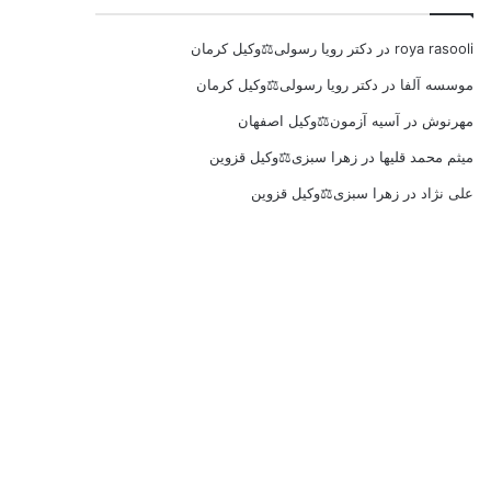
roya rasooli
در
دکتر رویا رسولی⚖️وکیل کرمان
موسسه آلفا
در
دکتر رویا رسولی⚖️وکیل کرمان
مهرنوش
در
آسیه آزمون⚖️وکیل اصفهان
میثم محمد قلیها
در
زهرا سبزی⚖️وکیل قزوین
علی نژاد
در
زهرا سبزی⚖️وکیل قزوین