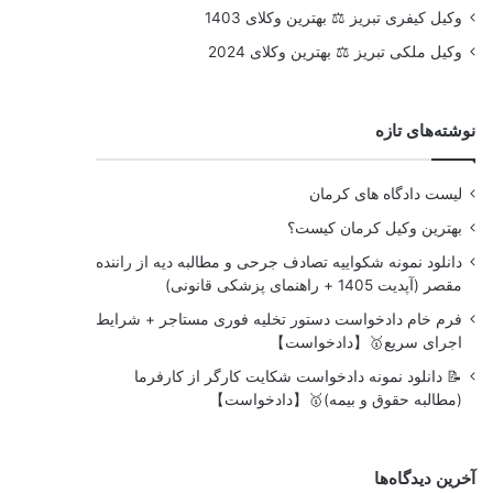
وکیل کیفری تبریز ⚖️ بهترین وکلای 1403
وکیل ملکی تبریز ⚖️ بهترین وکلای 2024
نوشته‌های تازه
لیست دادگاه های کرمان
بهترین وکیل کرمان کیست؟
دانلود نمونه شکواییه تصادف جرحی و مطالبه دیه از راننده
مقصر (آپدیت 1405 + راهنمای پزشکی قانونی)
فرم خام دادخواست دستور تخلیه فوری مستاجر + شرایط
اجرای سریع🥇【دادخواست】
📝 دانلود نمونه دادخواست شکایت کارگر از کارفرما
(مطالبه حقوق و بیمه)🥇【دادخواست】
آخرین دیدگاه‌ها