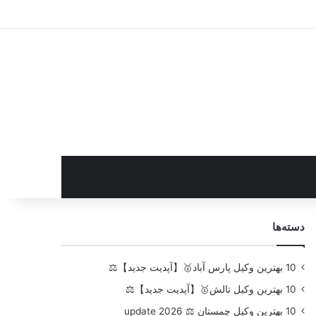
سایدبار
دسته‌ها
10 بهترین وکیل پارس آباد🥇【آپدیت جدید】⚖️
10 بهترین وکیل تالش🥇【آپدیت جدید】⚖️
10 بهترین وکیل چمستان ⚖️ update 2026