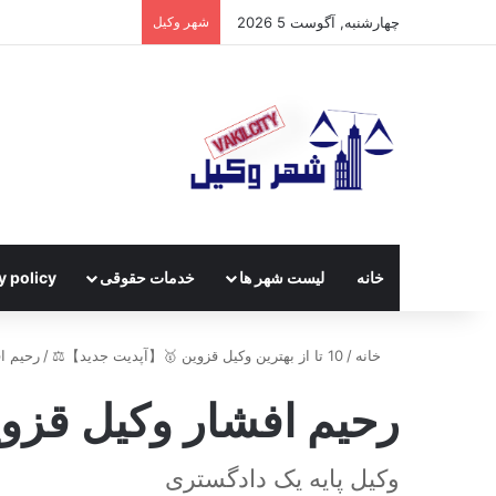
چهارشنبه, آگوست 5 2026
شهر وکیل
خانه
لیست شهر ها
خدمات حقوقی
y policy
خانه
/
10 تا از بهترین وکیل قزوین 🥇【آپدیت جدید】⚖️
/
رحیم ا
رحیم افشار وکیل قزو
وکیل پایه یک دادگستری