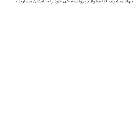
د میشوند، لذا میتوانید پرونده ملکی خود را به ایشان بسپارید ،