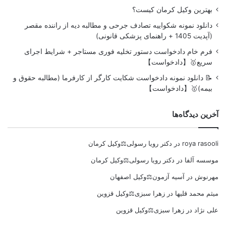
بهترین وکیل کرمان کیست؟
دانلود نمونه شکواییه تصادف جرحی و مطالبه دیه از راننده مقصر
(آپدیت 1405 + راهنمای پزشکی قانونی)
فرم خام دادخواست دستور تخلیه فوری مستاجر + شرایط اجرای
سریع🥇【دادخواست】
📝 دانلود نمونه دادخواست شکایت کارگر از کارفرما (مطالبه حقوق و
بیمه)🥇【دادخواست】
آخرین دیدگاه‌ها
roya rasooli
در
دکتر رویا رسولی⚖️وکیل کرمان
موسسه آلفا
در
دکتر رویا رسولی⚖️وکیل کرمان
مهرنوش
در
آسیه آزمون⚖️وکیل اصفهان
میثم محمد قلیها
در
زهرا سبزی⚖️وکیل قزوین
علی نژاد
در
زهرا سبزی⚖️وکیل قزوین