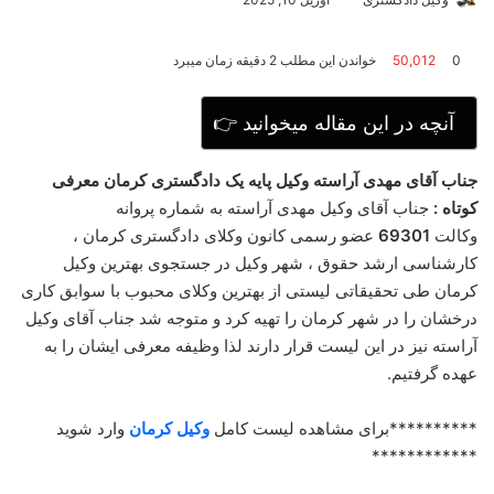
ر
س
0
50,012
خواندن این مطلب 2 دقیقه زمان میبرد
ا
ل
ا
👉 آنچه در این مقاله میخوانید
ی
م
ی
جناب آقای مهدی آراسته وکیل پایه یک دادگستری کرمان معرفی
ل
کوتاه :
جناب آقای وکیل مهدی آراسته
به شماره پروانه
وکالت
69301
عضو رسمی کانون وکلای دادگستری کرمان ،
کارشناسی ارشد حقوق ، شهر وکیل در جستجوی بهترین وکیل
کرمان طی تحقیقاتی لیستی از بهترین وکلای محبوب با سوابق کاری
درخشان را در شهر کرمان را تهیه کرد و متوجه شد جناب آقای وکیل
آراسته نیز در این لیست قرار دارند لذا وظیفه معرفی ایشان را به
عهده گرفتیم.
**********برای مشاهده لیست کامل
وکیل کرمان
وارد شوید
************