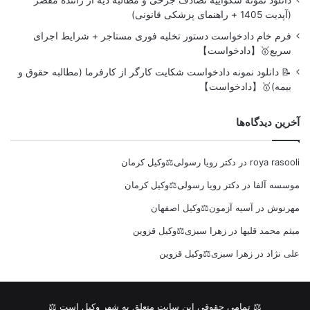
(آپدیت 1405 + راهنمای پزشکی قانونی)
فرم خام دادخواست دستور تخلیه فوری مستاجر + شرایط اجرای
سریع🥇【دادخواست】
📝 دانلود نمونه دادخواست شکایت کارگر از کارفرما (مطالبه حقوق و
بیمه)🥇【دادخواست】
آخرین دیدگاه‌ها
roya rasooli
در
دکتر رویا رسولی⚖️وکیل کرمان
موسسه آلفا
در
دکتر رویا رسولی⚖️وکیل کرمان
مهرنوش
در
آسیه آزمون⚖️وکیل اصفهان
میثم محمد قلیها
در
زهرا سبزی⚖️وکیل قزوین
علی نژاد
در
زهرا سبزی⚖️وکیل قزوین
⚖ تمامی حقوقی این سایت متعلق به شهر وکیل است ⚖