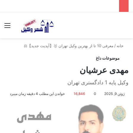
جستجو برای
منو
خانه
/
معرفی 10 تا از بهترین وکیل تهران 🥇【آپدیت جدید】⚖️
موضوعات داغ
مهدی عرشیان
وکیل پایه 1 دادگستری تهران
ژوئن 9, 2025
0
16,846
خواندن این مطلب 4 دقیقه زمان میبرد