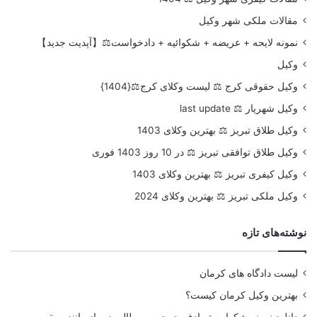
مقالات ملکی شهر وکیل
نمونه لایحه + عریضه + شکوائیه + دادخواست⚖️【آپدیت جدید】
وکیل
وکیل حقوقی کرج ⚖️ لیست وکلای کرج⚖️{1404}
وکیل شهریار ⚖️ last update
وکیل طلاق تبریز ⚖️ بهترین وکلای 1403
وکیل طلاق توافقی تبریز ⚖️ در 10 روز 1403 فوری
وکیل کیفری تبریز ⚖️ بهترین وکلای 1403
وکیل ملکی تبریز ⚖️ بهترین وکلای 2024
نوشته‌های تازه
لیست دادگاه های کرمان
بهترین وکیل کرمان کیست؟
دانلود نمونه شکواییه تصادف جرحی و مطالبه دیه از راننده مقصر