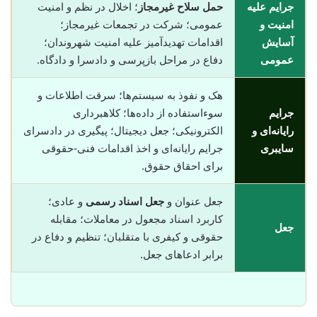
جرایم علیه
حمل سلاح غیرمجاز
؛ اخلال در نظم و امنیت
امنیت و
عمومی؛ شرکت در تجمعات غیرمجاز؛
آسایش
اقدامات تهدیدآمیز علیه امنیت شهروندان؛
عمومی
دفاع در مراحل بازپرسی و دادسرا و دادگاه.
هک و نفوذ به سیستم‌ها؛ سرقت اطلاعات و
جرایم
سوء‌استفاده از داده‌ها؛ کلاهبرداری
رایانه‌ای و
الکترونیکی؛ جعل دیجیتال؛ پیگیری در دادسرای
سایبری
جرایم رایانه‌ای و اخذ اقدامات فنی-حقوقی
برای احقاق حقوق.
جعل عنوان و
جعل اسناد رسمی
و عادی؛
کاربرد اسناد مجعول در معاملات؛ مقابله
جعل
حقوقی و کیفری با متقلبان؛ تنظیم و دفاع در
برابر ادعاهای جعل.