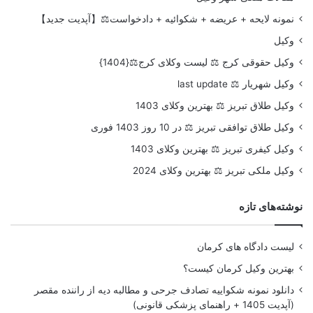
نمونه لایحه + عریضه + شکوائیه + دادخواست⚖️【آپدیت جدید】
وکیل
وکیل حقوقی کرج ⚖️ لیست وکلای کرج⚖️{1404}
وکیل شهریار ⚖️ last update
وکیل طلاق تبریز ⚖️ بهترین وکلای 1403
وکیل طلاق توافقی تبریز ⚖️ در 10 روز 1403 فوری
وکیل کیفری تبریز ⚖️ بهترین وکلای 1403
وکیل ملکی تبریز ⚖️ بهترین وکلای 2024
نوشته‌های تازه
لیست دادگاه های کرمان
بهترین وکیل کرمان کیست؟
دانلود نمونه شکواییه تصادف جرحی و مطالبه دیه از راننده مقصر
(آپدیت 1405 + راهنمای پزشکی قانونی)