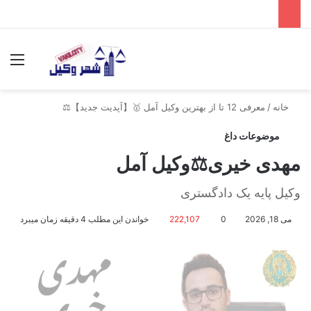
جستجو برای
منو
خانه
/
معرفی 12 تا از بهترین وکیل آمل 🥇【آپدیت جدید】⚖️
موضوعات داغ
مهدی خیری⚖️وکیل آمل
وکیل پایه یک دادگستری
می 18, 2026
0
222,107
خواندن این مطلب 4 دقیقه زمان میبرد