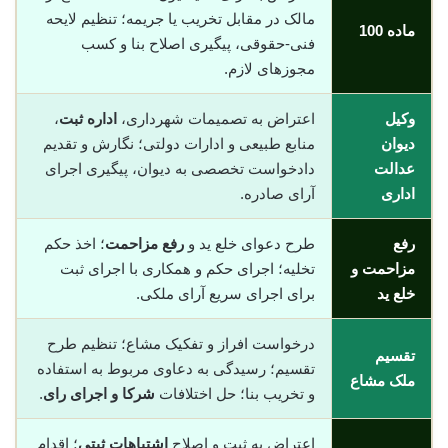
مالک در مقابل تخریب یا جریمه؛ تنظیم لایحه
ماده 100
فنی-حقوقی، پیگیری اصلاح بنا و کسب
مجوزهای لازم.
وکیل
اعتراض به تصمیمات شهرداری،
اداره ثبت
،
دیوان
منابع طبیعی و ادارات دولتی؛ نگارش و تقدیم
عدالت
دادخواست تخصصی به دیوان، پیگیری اجرای
اداری
آرای صادره.
رفع
طرح دعوای خلع ید و
رفع مزاحمت
؛ اخذ حکم
مزاحمت و
تخلیه؛ اجرای حکم و همکاری با اجرای ثبت
خلع ید
برای اجرای سریع آرای ملکی.
درخواست افراز و تفکیک مشاع؛ تنظیم طرح
تقسیم
تقسیم؛ رسیدگی به دعاوی مربوط به استفاده
ملک مشاع
و تخریب بنا؛ حل اختلافات
شرکا و اجرای رای
.
اعتراض به ثبت و اصلاح
اشتباهات ثبتی
؛ اقدام