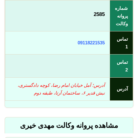
شماره
2585
پروانه
وکالت
تماس
09118221535
1
تماس
2
آدرس؛ آمل خیابان امام رضا، کوچه دادگستری،
آدرس
نبش قدیر ۶، ساختمان آرتا، طبقه دوم
مشاهده پروانه وکالت مهدی خیری