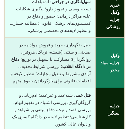
سهل‌انگاری در جراحی
؛ اشتباهات
خیری
نسخه‌نویسی و تجویز دارو؛ پیگیری شکایات
وکیل
علیه مراکز درمانی؛ حضور و دفاع در
جرایم
کمیسیون‌های پزشکی قانونی؛ مطالبه خسارت
پزشکی
و تنظیم لایحه‌های تخصصی پزشکی.
حمل، نگهداری، خرید و فروش مواد مخدر
صنعتی و سنتی (شیشه، تریاک، هروئین،
وکیل
روانگردان)؛ مشارکت یا تسهیل در توزیع؛
دفاع
جرایم مواد
در دادگاه انقلاب
؛ بررسی شرایط تخفیف،
مخدر
آزادی مشروط و تبدیل مجازات؛ تنظیم لایحه و
اقدامات قانونی برای بازگرداندن حقوق متهم.
قتل عمد
، شبه‌عمد و غیرعمد؛ آدم‌ربایی و
گروگان‌گیری؛ بررسی اشتباه در تفهیم اتهام،
جرایم
بررسی قصد و نیت، دفاع مبتنی بر شواهد و
سنگین
کارشناسی؛ تنظیم لایحه در دادگاه کیفری یک
و دیوان عالی کشور.