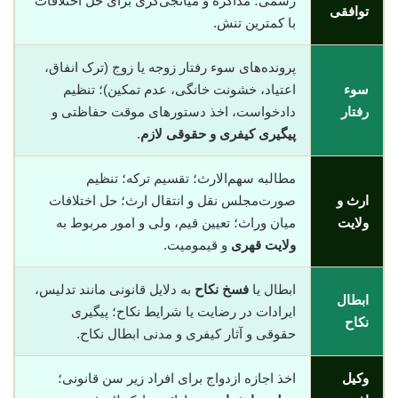
رسمی؛ مذاکره و میانجی‌گری برای حل اختلافات
توافقی
با کمترین تنش.
پرونده‌های سوء رفتار زوجه یا زوج (ترک انفاق،
سوء
اعتیاد، خشونت خانگی، عدم تمکین)؛ تنظیم
رفتار
دادخواست، اخذ دستورهای موقت حفاظتی و
پیگیری کیفری و حقوقی لازم
.
مطالبه سهم‌الارث؛ تقسیم ترکه؛ تنظیم
ارث و
صورت‌مجلس نقل و انتقال ارث؛ حل اختلافات
ولایت
میان وراث؛ تعیین قیم، ولی و امور مربوط به
ولایت قهری
و قیمومیت.
ابطال یا
فسخ نکاح
به دلایل قانونی مانند تدلیس،
ابطال
ایرادات در رضایت یا شرایط نکاح؛ پیگیری
نکاح
حقوقی و آثار کیفری و مدنی ابطال نکاح.
وکیل
اخذ اجازه ازدواج برای افراد زیر سن قانونی؛