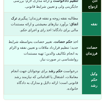
اذن
تنظیم دادخواست
و ارائه مدارک لازم؛ بررسی
ازدواج
جایگزینی ولی و تعیین شرایط قانونی.
مطالبه نفقه زوجه و نفقه فرزندان؛ پیگیری
ترک
نفقه
انفاق
؛ برآورد نیازهای معیشتی و ارائه مستندات
مالی برای دادگاه؛ اخذ رای و اجرای حکم.
اخذ
حکم حضانت
، تغییر حضانت به‌واسطه شرایط
حضانت
جدید؛ تنظیم قرارداد ملاقات و تعیین نفقه و الزام
فرزندان
به انجام تکالیف والدین؛ تهیه مستندات
روانشناسی در صورت نیاز.
درخواست
حکم رشد
برای نوجوانان جهت انجام
وکیل
معاملات، اشتغال یا اقداماتی که نیازمند رشد
حکم
قانونی است؛ ارائه دلایل و مدارک به دادگاه
رشد
خانواده.