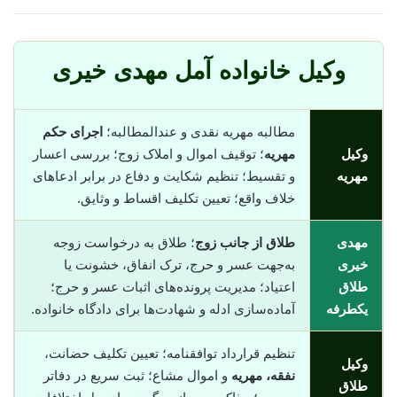
وکیل خانواده آمل مهدی خیری
مطالبه مهریه نقدی و عندالمطالبه؛
اجرای حکم
وکیل
مهریه
؛ توقیف اموال و املاک زوج؛ بررسی اعسار
مهریه
و تقسیط؛ تنظیم شکایت و دفاع در برابر ادعاهای
خلاف واقع؛ تعیین تکلیف اقساط و وثایق.
مهدی
طلاق از جانب زوج
؛ طلاق به درخواست زوجه
خیری
به‌جهت عسر و حرج، ترک انفاق، خشونت یا
طلاق
اعتیاد؛ مدیریت پرونده‌های اثبات عسر و حرج؛
یکطرفه
آماده‌سازی ادله و شهادت‌ها برای دادگاه خانواده.
تنظیم قرارداد توافقنامه؛ تعیین تکلیف حضانت،
وکیل
نفقه، مهریه
و اموال مشاع؛ ثبت سریع در دفاتر
طلاق