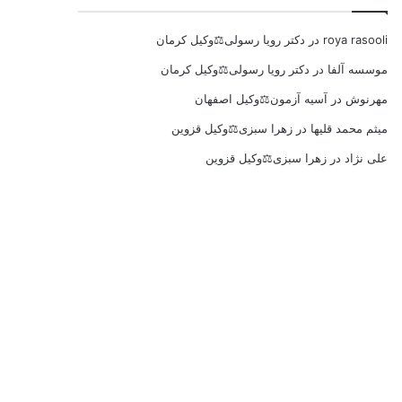
roya rasooli
در
دکتر رویا رسولی⚖️وکیل کرمان
موسسه آلفا
در
دکتر رویا رسولی⚖️وکیل کرمان
مهرنوش
در
آسیه آزمون⚖️وکیل اصفهان
میثم محمد قلیها
در
زهرا سبزی⚖️وکیل قزوین
علی نژاد
در
زهرا سبزی⚖️وکیل قزوین