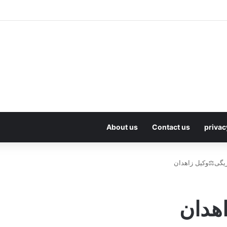
About us
Contact us
privac
یگی⚖️وکیل زاهدان
هدان