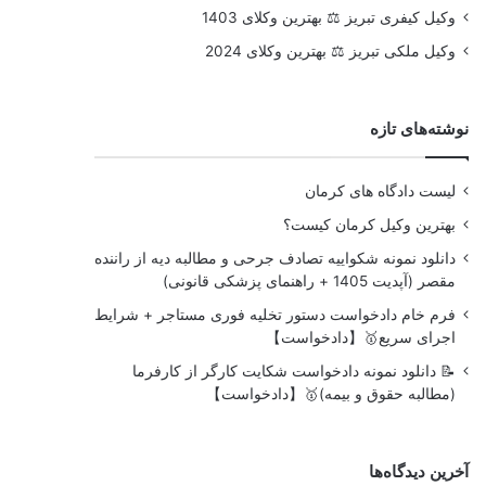
وکیل کیفری تبریز ⚖️ بهترین وکلای 1403
وکیل ملکی تبریز ⚖️ بهترین وکلای 2024
نوشته‌های تازه
لیست دادگاه های کرمان
بهترین وکیل کرمان کیست؟
دانلود نمونه شکواییه تصادف جرحی و مطالبه دیه از راننده
مقصر (آپدیت 1405 + راهنمای پزشکی قانونی)
فرم خام دادخواست دستور تخلیه فوری مستاجر + شرایط
اجرای سریع🥇【دادخواست】
📝 دانلود نمونه دادخواست شکایت کارگر از کارفرما
(مطالبه حقوق و بیمه)🥇【دادخواست】
آخرین دیدگاه‌ها