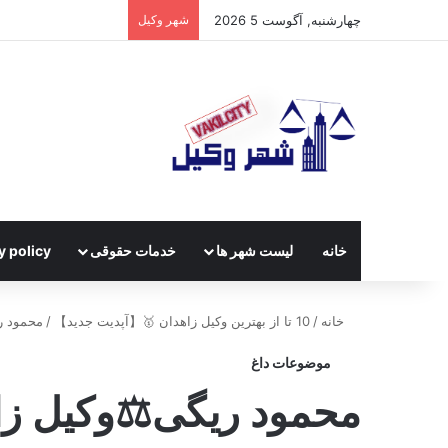
چهارشنبه, آگوست 5 2026
شهر وکیل
خانه
لیست شهر ها
خدمات حقوقی
y policy
خانه
/
10 تا از بهترین وکیل زاهدان 🥇【آپدیت جدید】
/
محمود ر
موضوعات داغ
محمود ریگی⚖️وکیل زا