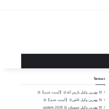
سایدبار
دسته‌ها
10 بهترین وکیل پارس آباد🥇【آپدیت جدید】⚖️
10 بهترین وکیل تالش🥇【آپدیت جدید】⚖️
10 بهترین وکیل چمستان ⚖️ update 2026