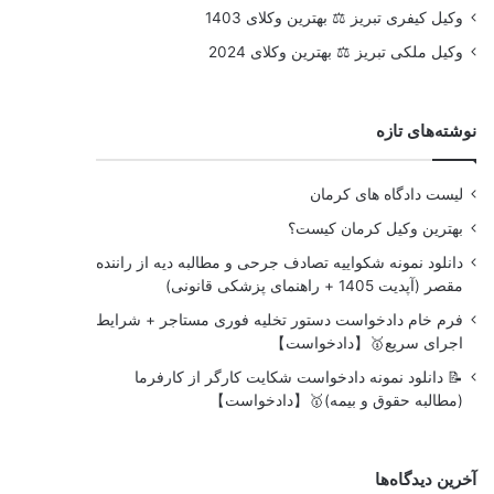
وکیل کیفری تبریز ⚖️ بهترین وکلای 1403
وکیل ملکی تبریز ⚖️ بهترین وکلای 2024
نوشته‌های تازه
لیست دادگاه های کرمان
بهترین وکیل کرمان کیست؟
دانلود نمونه شکواییه تصادف جرحی و مطالبه دیه از راننده
مقصر (آپدیت 1405 + راهنمای پزشکی قانونی)
فرم خام دادخواست دستور تخلیه فوری مستاجر + شرایط
اجرای سریع🥇【دادخواست】
📝 دانلود نمونه دادخواست شکایت کارگر از کارفرما
(مطالبه حقوق و بیمه)🥇【دادخواست】
آخرین دیدگاه‌ها