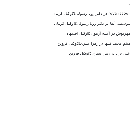
roya rasooli
در
دکتر رویا رسولی⚖️وکیل کرمان
موسسه آلفا
در
دکتر رویا رسولی⚖️وکیل کرمان
مهرنوش
در
آسیه آزمون⚖️وکیل اصفهان
میثم محمد قلیها
در
زهرا سبزی⚖️وکیل قزوین
علی نژاد
در
زهرا سبزی⚖️وکیل قزوین