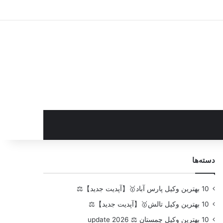
سایدبار
دسته‌ها
10 بهترین وکیل پارس آباد🥇【آپدیت جدید】⚖️
10 بهترین وکیل تالش🥇【آپدیت جدید】⚖️
10 بهترین وکیل چمستان ⚖️ update 2026