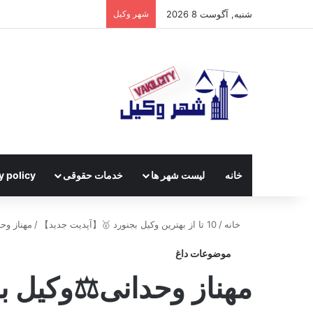
شنبه, آگوست 8 2026
شهر وکیل
خانه
لیست شهر ها
خدمات حقوقی
y policy
خانه
/
10 تا از بهترین وکیل بجنورد 🥇【آپدیت جدید】
/
مهناز وح
موضوعات داغ
مهناز وحدانی⚖️وکیل ب