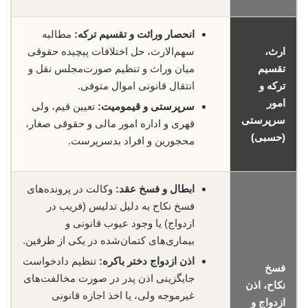
انحصار وراثت و تقسیم ترکه:
مطالبه
ارث،
سهم‌الارث، حل اختلافات پیچیده حقوقی
تقسیم
میان وراث و تنظیم صورت‌مجلس نقل و
ترکه و
انتقال قانونی اموال متوفی.
امور
سرپرستی و قیمومیت:
تعیین قیم، ولی
سرپرستی
قهری و اداره امور مالی و حقوقی صغار،
(حسبی)
محجورین و افراد بدسرپرست.
ابطال و فسخ عقد:
وکالت در پرونده‌های
فسخ نکاح به دلیل تدلیس (فریب در
ازدواج) یا وجود عیوب قانونی و
بیماری‌های کتمان‌شده در یکی از طرفین.
اذن ازدواج دختر باکره:
تنظیم دادخواست
فسخ
جایگزینی اذن پدر در صورت مخالفت‌های
نکاح، اذن
غیرموجه ولی، یا اخذ اجازه قانونی
ازدواج و