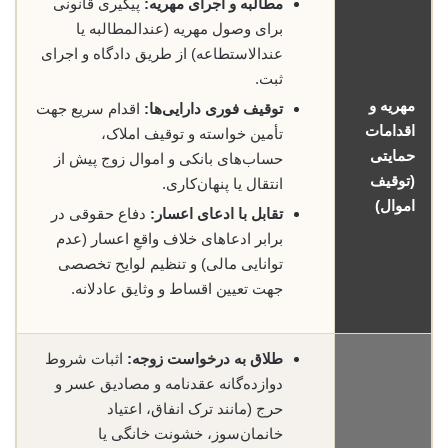
مطالبه و اجرای مهریه:
پیگیری قانونی
برای وصول مهریه (عندالمطالبه یا
عندالاستطاعه) از طریق دادگاه و اجرای
ثبت.
مهریه و
توقیف فوری دارایی‌ها:
اقدام سریع جهت
اقدامات
تأمین خواسته و توقیف املاک،
حمایتی
حساب‌های بانکی و اموال زوج پیش از
(توقیف
انتقال یا پنهان‌کاری.
اموال)
تقابل با ادعای اعسار:
دفاع حقوقی در
برابر ادعاهای خلاف واقعِ اعسار (عدم
توانایی مالی) و تنظیم لوایح تخصصی
جهت تعیین اقساط و وثایق عادلانه.
طلاق به درخواست زوجه:
اثبات شروط
دوازده‌گانه عقدنامه و مصادیق عسر و
حرج (مانند ترک انفاق، اعتیاد
خانمان‌سوز، خشونت خانگی یا