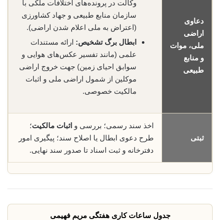
وکالت در پرونده‌های اختلافات ملکی با
سازمان منابع طبیعی و جهاد کشاورزی
دعاوی
(اعتراض به ملی اعلام شدن اراضی).
اراضی
ابطال برگ تشخیص:
ارائه مستندات
ملی، موات
علمی (مانند تفسیر عکس‌های هوایی و
و منابع
سوابق احیای زمین) جهت خروج اراضی
طبیعی
موکلین از شمول اراضی ملی و اثبات
مالکیت خصوصی.
اخذ سند رسمی؛ بررسی و
اثبات مالکیت
؛
ثبتی
طرح دعوی ابطال یا اصلاح سند؛ پیگیری امور
دفترخانه و ثبت اسناد تا صدور سند نهایی.
جدول ساعات کاری هفتگی مریم فهیمی