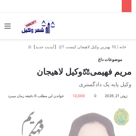
جستجو برای
منو
خانه
/
10 بهترین وکیل لاهیجان کیست ؟🥇【آپدیت جدید】⚖️
موضوعات داغ
مریم فهیمی⚖️وکیل لاهیجان
وکیل پایه یک دادگستری
ژوئن 21, 2026
0
12,000
خواندن این مطلب 6 دقیقه زمان میبرد