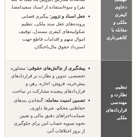
دعاوی
نفر) و سوءاستفاده از اسناد سفیدامضا.
کیفری
جعل اسناد و تزویر:
پیگیری قضایی
ملکی و
پرونده‌های جعل سند ملکی، تنظیم
مقابله با
شکواییه‌های کیفری مستدل، توقیف
کلاهبرداری
اموال متهم و اقدامات قاطع جهت
استرداد حقوق مال‌باختگان.
پیشگیری از چالش‌های حقوقی:
مشاوره
تخصصی، تدوین و نظارت بر قراردادهای
پیش‌خرید، فروش، اجاره، رهن و
تنظیم،
قراردادهای پیچیده مشارکت در ساخت.
نظارت و
تضمین امنیت معامله:
گنجاندن بندهای
مهندسی
حفاظتی محکم، شرط داوری،
قراردادهای
ضمانت‌اجراهای دقیق مالی و تعیین
ملکی
نحوه تسویه حساب امن برای جلوگیری
از بروز اختلافات آتی.