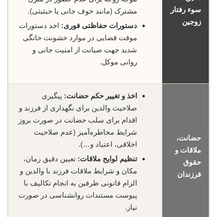
سوء رفتار
مشترک (مانند خوف جانی یا حیثیتی).
زوجین
دستورات حفاظتی فوری:
اخذ دستورات
موقت قضایی در موارد خشونت خانگی
شدید جهت صیانت از امنیت جانی و
روانی موکل.
اخذ و تغییر حکم حضانت:
پیگیری
صلاحیت والدین برای نگهداری از فرزند و
اقدام برای سلب حضانت در صورت بروز
شرایط مخاطره‌آمیز (عدم صلاحیت
حضانت،
اخلاقی، اعتیاد و…).
ملاقات و
تنظیم لوایح ملاقات:
تعیین دقیق زمان،
حقوق
مکان و شرایط ملاقات فرزند با والدین و
فرزندان
الزام قانونی طرفین به انجام تکالیف با
پیوست مستندات روانشناسی در صورت
نیاز.