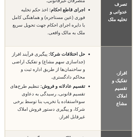
متصرفان غیرقانونی.
تصرف
اجرای قاطع احکام:
اخذ حکم تخلیه
عدوانی و
فوری (عین مستاجره) و هماهنگی کامل
تخلیه ملک
با دایره اجرای احکام جهت تحویل سریع
ملک به مالک واقعی.
حل اختلافات شرکا:
پیگیری فرآیند افراز
(جداسازی سهم مشاع) و تفکیک اراضی
و ساختمان‌ها از طریق اداره ثبت و
افراز،
محاکم دادگستری.
تفکیک و
تقسیم عادلانه و فروش:
تنظیم طرح‌های
تقسیم
تقسیم قانونی، رسیدگی به دعاوی
املاک
سوءاستفاده یا تخریب بنا توسط برخی
مشاع
شرکا، و پیگیری دستور فروش املاک
غیرقابل افراز.