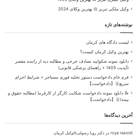
وکیل ملکی تبریز ⚖️ بهترین وکلای 2024
نوشته‌های تازه
لیست دادگاه های کرمان
بهترین وکیل کرمان کیست؟
دانلود نمونه شکواییه تصادف جرحی و مطالبه دیه از راننده مقصر
(آپدیت 1405 + راهنمای پزشکی قانونی)
فرم خام دادخواست دستور تخلیه فوری مستاجر + شرایط اجرای
سریع🥇【دادخواست】
📝 دانلود نمونه دادخواست شکایت کارگر از کارفرما (مطالبه حقوق و
بیمه)🥇【دادخواست】
آخرین دیدگاه‌ها
roya rasooli
در
دکتر رویا رسولی⚖️وکیل کرمان