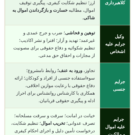
کلاهبرداری
ارز؛ تنظیم شکایت کیفری، پیگیری توقیف
اموال، مطالبه
خسارت و بازگرداندن اموال به
شاکی
.
توهین و فحاشی
؛ ضرب و جرح عمدی و
وکیل
غیرعمد؛ تهدید و آزار؛ افترا و نشر اکاذیب؛
جرایم علیه
تنظیم شکوائیه و دفاع حقوقی برای مصونیت
اشخاص
از مجازات و احقاق حق مدعی.
تجاوز،
ورود به عنف؛
روابط نامشروع؛
سوءاستفاده جنسی از افراد و کودکان؛ ارائه
جرایم
دفاع حقوقی با رعایت موازین اخلاقی،
جنسی
همکاری با کارشناس روانشناس برای احراز
ادله و پیگیری حقوقی قربانیان.
خیانت در امانت؛ سرقت و سرقت مسلحانه؛
جرایم
تصرف عدوانی؛
تخریب اموال
؛ تنظیم شکایت،
علیه اموال
درخواست تأمین دلیل و اجرای احکام کیفری
و مالکیت