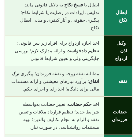
ابطال یا
فسخ نکاح
به دلایل قانونی مانند
ابطال
تدلیس، ایرادات در رضایت یا شرایط نکاح؛
نکاح
پیگیری حقوقی و آثار کیفری و مدنی ابطال
نکاح.
وکیل
اخذ اجازه ازدواج برای افراد زیر سن قانونی؛
اذن
تنظیم دادخواست
و ارائه مدارک لازم؛ بررسی
ازدواج
جایگزینی ولی و تعیین شرایط قانونی.
مطالبه نفقه زوجه و نفقه فرزندان؛ پیگیری
ترک
نفقه
انفاق
؛ برآورد نیازهای معیشتی و ارائه مستندات
مالی برای دادگاه؛ اخذ رای و اجرای حکم.
اخذ
حکم حضانت
، تغییر حضانت به‌واسطه
حضانت
شرایط جدید؛ تنظیم قرارداد ملاقات و تعیین
فرزندان
نفقه و الزام به انجام تکالیف والدین؛ تهیه
مستندات روانشناسی در صورت نیاز.