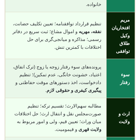
خانواده.
مریم
تنظیم قرارداد توافقنامه؛ تعیین تکلیف حضانت،
افتخاریان
نفقه، مهریه
و اموال مشاع؛ ثبت سریع در دفاتر
وکیل
رسمی؛ مذاکره و میانجی‌گری برای حل
طلاق
اختلافات با کمترین تنش.
توافقی
پرونده‌های سوء رفتار زوجه یا زوج (ترک انفاق،
سوء
اعتیاد، خشونت خانگی، عدم تمکین)؛ تنظیم
رفتار
دادخواست، اخذ دستورهای موقت حفاظتی و
پیگیری کیفری و حقوقی لازم
.
مطالبه سهم‌الارث؛ تقسیم ترکه؛ تنظیم
ارث و
صورت‌مجلس نقل و انتقال ارث؛ حل اختلافات
ولایت
میان وراث؛ تعیین قیم، ولی و امور مربوط به
ولایت قهری
و قیمومیت.