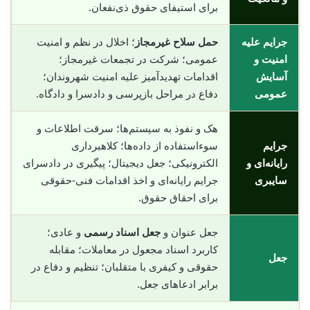
برای استیفای حقوق ذی‌نفعان.
جرایم علیه
حمل سلاح غیرمجاز
؛ اخلال در نظم و امنیت
امنیت و
عمومی؛ شرکت در تجمعات غیرمجاز؛
آسایش
اقدامات تهدیدآمیز علیه امنیت شهروندان؛
عمومی
دفاع در مراحل بازپرسی و دادسرا و دادگاه.
هک و نفوذ به سیستم‌ها؛ سرقت اطلاعات و
جرایم
سوء‌استفاده از داده‌ها؛ کلاهبرداری
رایانه‌ای و
الکترونیکی؛ جعل دیجیتال؛ پیگیری در دادسرای
سایبری
جرایم رایانه‌ای و اخذ اقدامات فنی-حقوقی
برای احقاق حقوق.
جعل عنوان و
جعل اسناد رسمی
و عادی؛
کاربرد اسناد مجعول در معاملات؛ مقابله
جعل
حقوقی و کیفری با متقلبان؛ تنظیم و دفاع در
برابر ادعاهای جعل.