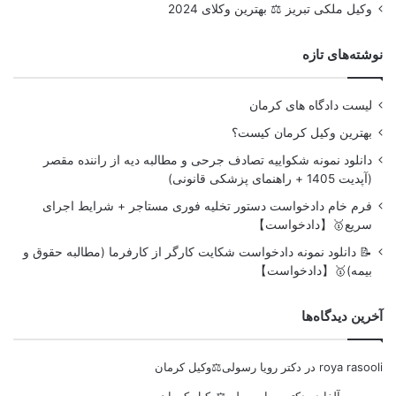
وکیل ملکی تبریز ⚖️ بهترین وکلای 2024
نوشته‌های تازه
لیست دادگاه های کرمان
بهترین وکیل کرمان کیست؟
دانلود نمونه شکواییه تصادف جرحی و مطالبه دیه از راننده مقصر
(آپدیت 1405 + راهنمای پزشکی قانونی)
فرم خام دادخواست دستور تخلیه فوری مستاجر + شرایط اجرای
سریع🥇【دادخواست】
📝 دانلود نمونه دادخواست شکایت کارگر از کارفرما (مطالبه حقوق و
بیمه)🥇【دادخواست】
آخرین دیدگاه‌ها
roya rasooli
در
دکتر رویا رسولی⚖️وکیل کرمان
موسسه آلفا
در
دکتر رویا رسولی⚖️وکیل کرمان