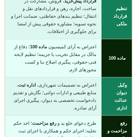
قرارداد پیش‌خرید
، فروش، مشارکت در
تنظیم
ساخت، اجاره، رهن و قراردادهای نقل و
قرارداد
انتقال؛ تنظیم بندهای حفاظتی، ضمانت اجرا و
ملکی
نحوه تسویه؛ مشاوره حقوقی پیش از امضا
برای جلوگیری از اختلافات.
اعتراض به آرای کمیسیون
ماده 100
؛ دفاع از
مالک در مقابل تخریب یا جریمه؛ تنظیم لایحه
ماده 100
فنی-حقوقی، پیگیری اصلاح بنا و کسب
مجوزهای لازم.
وکیل
اعتراض به تصمیمات شهرداری،
اداره ثبت
،
دیوان
منابع طبیعی و ادارات دولتی؛ نگارش و تقدیم
عدالت
دادخواست تخصصی به دیوان، پیگیری اجرای
اداری
آرای صادره.
رفع
طرح دعوای خلع ید و
رفع مزاحمت
؛ اخذ حکم
مزاحمت و
تخلیه؛ اجرای حکم و همکاری با اجرای ثبت