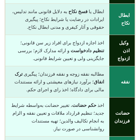
ابطال یا
فسخ نکاح
به دلایل قانونی مانند تدلیس،
ابطال
ایرادات در رضایت یا شرایط نکاح؛ پیگیری
نکاح
حقوقی و آثار کیفری و مدنی ابطال نکاح.
وکیل
اخذ اجازه ازدواج برای افراد زیر سن قانونی؛
اذن
تنظیم دادخواست
و ارائه مدارک لازم؛ بررسی
ازدواج
جایگزینی ولی و تعیین شرایط قانونی.
مطالبه نفقه زوجه و نفقه فرزندان؛ پیگیری
ترک
نفقه
انفاق
؛ برآورد نیازهای معیشتی و ارائه مستندات
مالی برای دادگاه؛ اخذ رای و اجرای حکم.
اخذ
حکم حضانت
، تغییر حضانت به‌واسطه شرایط
حضانت
جدید؛ تنظیم قرارداد ملاقات و تعیین نفقه و الزام
فرزندان
به انجام تکالیف والدین؛ تهیه مستندات
روانشناسی در صورت نیاز.