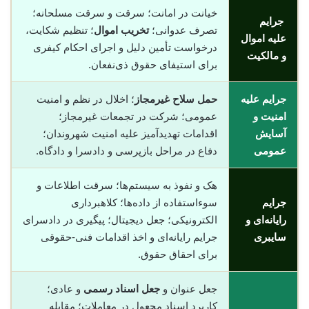
خیانت در امانت؛ سرقت و سرقت مسلحانه؛
جرایم
تصرف عدوانی؛
تخریب اموال
؛ تنظیم شکایت،
علیه اموال
درخواست تأمین دلیل و اجرای احکام کیفری
و مالکیت
برای استیفای حقوق ذی‌نفعان.
جرایم علیه
حمل سلاح غیرمجاز
؛ اخلال در نظم و امنیت
امنیت و
عمومی؛ شرکت در تجمعات غیرمجاز؛
آسایش
اقدامات تهدیدآمیز علیه امنیت شهروندان؛
عمومی
دفاع در مراحل بازپرسی و دادسرا و دادگاه.
هک و نفوذ به سیستم‌ها؛ سرقت اطلاعات و
جرایم
سوء‌استفاده از داده‌ها؛ کلاهبرداری
رایانه‌ای و
الکترونیکی؛ جعل دیجیتال؛ پیگیری در دادسرای
سایبری
جرایم رایانه‌ای و اخذ اقدامات فنی-حقوقی
برای احقاق حقوق.
جعل عنوان و
جعل اسناد رسمی
و عادی؛
کاربرد اسناد مجعول در معاملات؛ مقابله