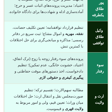
پور
اعتیاد؛ مدیریت پرونده‌های اثبات عسر و حرج؛
طلاق
آماده‌سازی ادله و شهادت‌ها برای دادگاه خانواده.
یکطرفه
تنظیم قرارداد توافقنامه؛ تعیین تکلیف حضانت،
وکیل
نفقه، مهریه
و اموال مشاع؛ ثبت سریع در دفاتر
طلاق
رسمی؛ مذاکره و میانجی‌گری برای حل اختلافات
توافقی
با کمترین تنش.
پرونده‌های سوء رفتار زوجه یا زوج (ترک انفاق،
سوء
اعتیاد، خشونت خانگی، عدم تمکین)؛ تنظیم
رفتار
دادخواست، اخذ دستورهای موقت حفاظتی و
پیگیری کیفری و حقوقی لازم
.
مطالبه سهم‌الارث؛ تقسیم ترکه؛ تنظیم
ارث و
صورت‌مجلس نقل و انتقال ارث؛ حل اختلافات
ولایت
میان وراث؛ تعیین قیم، ولی و امور مربوط به
ولایت قهری
و قیمومیت.