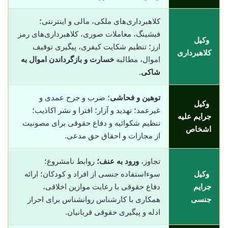
کلاهبرداری‌های ملکی، مالی و اینترنتی؛
فیشینگ، معاملات صوری، کلاهبرداری‌های رمز
وکیل
ارز؛ تنظیم شکایت کیفری، پیگیری توقیف
کلاهبرداری
اموال، مطالبه
خسارت و بازگرداندن اموال به
شاکی
.
توهین و فحاشی
؛ ضرب و جرح عمدی و
وکیل
غیرعمد؛ تهدید و آزار؛ افترا و نشر اکاذیب؛
جرایم علیه
تنظیم شکوائیه و دفاع حقوقی برای مصونیت
اشخاص
از مجازات و احقاق حق مدعی.
تجاوز،
ورود به عنف؛
روابط نامشروع؛
وکیل
سوءاستفاده جنسی از افراد و کودکان؛ ارائه
جرایم
دفاع حقوقی با رعایت موازین اخلاقی،
جنسی
همکاری با کارشناس روانشناس برای احراز
ادله و پیگیری حقوقی قربانیان.