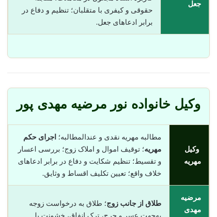
جعل
حقوقی و کیفری با متقلبان؛ تنظیم و دفاع در
برابر ادعاهای جعل.
وکیل خانواده نور مرضیه مهدی پور
مطالبه مهریه نقدی و عندالمطالبه؛
اجرای حکم
وکیل
مهریه
؛ توقیف اموال و املاک زوج؛ بررسی اعسار
مهریه
و تقسیط؛ تنظیم شکایت و دفاع در برابر ادعاهای
خلاف واقع؛ تعیین تکلیف اقساط و وثایق.
مرضیه
طلاق از جانب زوج
؛ طلاق به درخواست زوجه
مهدی
به‌جهت عسر و حرج، ترک انفاق، خشونت یا