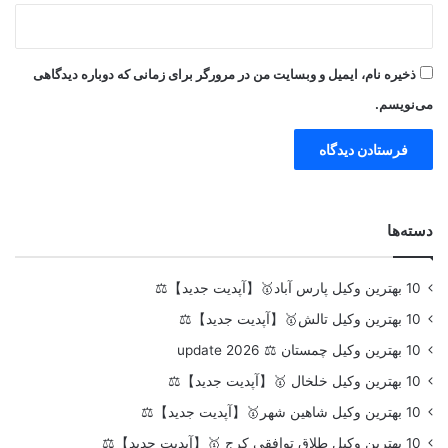
ذخیره نام، ایمیل و وبسایت من در مرورگر برای زمانی که دوباره دیدگاهی
می‌نویسم.
دسته‌ها
10 بهترین وکیل پارس آباد🥇【آپدیت جدید】⚖️
10 بهترین وکیل تالش🥇【آپدیت جدید】⚖️
10 بهترین وکیل چمستان ⚖️ update 2026
10 بهترین وکیل خلخال 🥇【آپدیت جدید】⚖️
10 بهترین وکیل شاهین شهر🥇【آپدیت جدید】⚖️
10 بهترین وکیل طلاق توافقی کرج 🥇【آپدیت جدید】⚖️