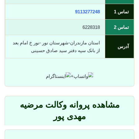
تماس 1
9113277248
تماس 2
6228318
استان مازندران-شهرستان نور -نور خ امام بعد
آدرس
از بانک سپه دفتر سید صادق حسینی
+
مشاهده پروانه وکالت مرضیه
مهدی پور