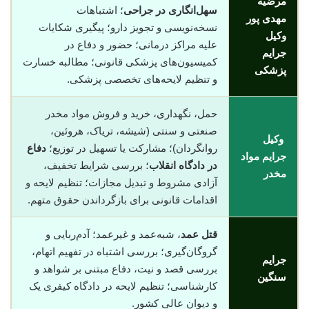
مرضیه
سهل‌انگاری در جراحی
؛ اشتباهات
مهدی پور
نسخه‌نویسی و تجویز دارو؛ پیگیری شکایات
وکیل
علیه مراکز درمانی؛ حضور و دفاع در
جرایم
کمیسیون‌های پزشکی قانونی؛ مطالبه خسارت
پزشکی
و تنظیم لایحه‌های تخصصی پزشکی.
حمل، نگهداری، خرید و فروش مواد مخدر
صنعتی و سنتی (شیشه، تریاک، هروئین،
وکیل
روانگردان)؛ مشارکت یا تسهیل در توزیع؛
دفاع
جرایم مواد
در دادگاه انقلاب
؛ بررسی شرایط تخفیف،
مخدر
آزادی مشروط و تبدیل مجازات؛ تنظیم لایحه و
اقدامات قانونی برای بازگرداندن حقوق متهم.
قتل عمد
، شبه‌عمد و غیرعمد؛ آدم‌ربایی و
گروگان‌گیری؛ بررسی اشتباه در تفهیم اتهام،
جرایم
بررسی قصد و نیت، دفاع مبتنی بر شواهد و
سنگین
کارشناسی؛ تنظیم لایحه در دادگاه کیفری یک
و دیوان عالی کشور.