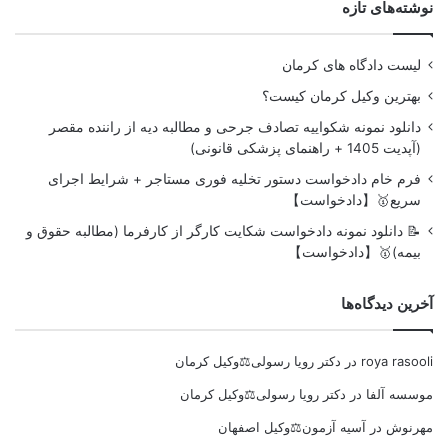
نوشته‌های تازه
لیست دادگاه های کرمان
بهترین وکیل کرمان کیست؟
دانلود نمونه شکواییه تصادف جرحی و مطالبه دیه از راننده مقصر
(آپدیت 1405 + راهنمای پزشکی قانونی)
فرم خام دادخواست دستور تخلیه فوری مستاجر + شرایط اجرای
سریع🥇【دادخواست】
📝 دانلود نمونه دادخواست شکایت کارگر از کارفرما (مطالبه حقوق و
بیمه)🥇【دادخواست】
آخرین دیدگاه‌ها
roya rasooli
در
دکتر رویا رسولی⚖️وکیل کرمان
موسسه آلفا
در
دکتر رویا رسولی⚖️وکیل کرمان
مهرنوش
در
آسیه آزمون⚖️وکیل اصفهان