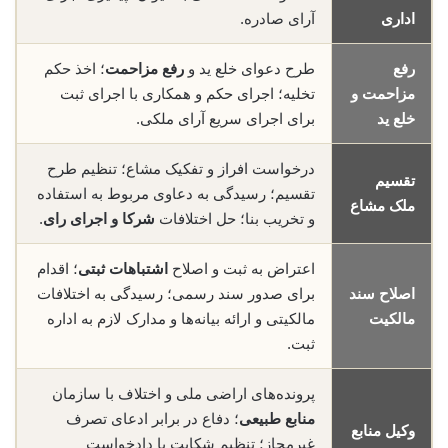
اداری
آرای صادره.
رفع
طرح دعوای خلع ید و
رفع مزاحمت
؛ اخذ حکم
مزاحمت و
تخلیه؛ اجرای حکم و همکاری با اجرای ثبت
خلع ید
برای اجرای سریع آرای ملکی.
درخواست افراز و تفکیک مشاع؛ تنظیم طرح
تقسیم
تقسیم؛ رسیدگی به دعاوی مربوط به استفاده
ملک مشاع
و تخریب بنا؛ حل اختلافات
شرکا و اجرای رای
.
اعتراض به ثبت و اصلاح
اشتباهات ثبتی
؛ اقدام
اصلاح سند
برای صدور سند رسمی؛ رسیدگی به اختلافات
مالکیت
مالکیتی و ارائه بیانه‌ها و مدارک لازم به اداره
ثبت.
پرونده‌های اراضی ملی و اختلاف با سازمان
منابع طبیعی
؛ دفاع در برابر ادعای تصرف
وکیل منابع
غیرمجاز؛ تنظیم شکایت یا دادخواست