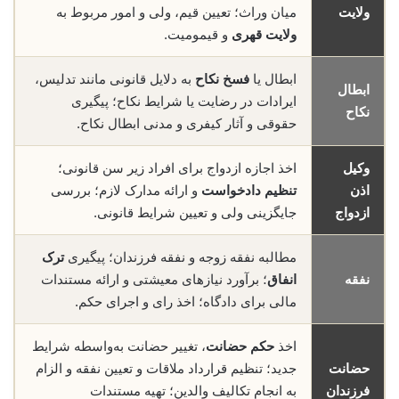
ولایت
میان وراث؛ تعیین قیم، ولی و امور مربوط به
ولایت قهری
و قیمومیت.
ابطال یا
فسخ نکاح
به دلایل قانونی مانند تدلیس،
ابطال
ایرادات در رضایت یا شرایط نکاح؛ پیگیری
نکاح
حقوقی و آثار کیفری و مدنی ابطال نکاح.
وکیل
اخذ اجازه ازدواج برای افراد زیر سن قانونی؛
اذن
تنظیم دادخواست
و ارائه مدارک لازم؛ بررسی
ازدواج
جایگزینی ولی و تعیین شرایط قانونی.
مطالبه نفقه زوجه و نفقه فرزندان؛ پیگیری
ترک
نفقه
انفاق
؛ برآورد نیازهای معیشتی و ارائه مستندات
مالی برای دادگاه؛ اخذ رای و اجرای حکم.
اخذ
حکم حضانت
، تغییر حضانت به‌واسطه شرایط
حضانت
جدید؛ تنظیم قرارداد ملاقات و تعیین نفقه و الزام
فرزندان
به انجام تکالیف والدین؛ تهیه مستندات