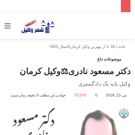
جستجو برای
منو
خانه
/
30 تا از بهترین وکیل کرمان⚖️سال 1405
موضوعات داغ
دکتر مسعود نادری⚖️وکیل کرمان
وکیل پایه یک دادگستری
می 23, 2026
0
57,010
خواندن این مطلب 5 دقیقه زمان میبرد