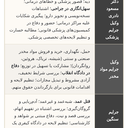
دکتر
دیه؛ قصور پزشکی و خطاهای درمانی؛
مسعود
سهل‌انگاری در جراحی
؛ اشتباهات
نادری
نسخه‌نویسی و تجویز دارو؛ پیگیری شکایات
وکیل
علیه مراکز درمانی؛ حضور و دفاع در
جرایم
کمیسیون‌های پزشکی قانونی؛ مطالبه خسارت
پزشکی
و تنظیم لایحه‌های تخصصی پزشکی.
حمل، نگهداری، خرید و فروش مواد مخدر
صنعتی و سنتی (شیشه، تریاک، هروئین،
وکیل
روانگردان)؛ مشارکت یا تسهیل در توزیع؛
دفاع
جرایم مواد
در دادگاه انقلاب
؛ بررسی شرایط تخفیف،
مخدر
آزادی مشروط و تبدیل مجازات؛ تنظیم لایحه و
اقدامات قانونی برای بازگرداندن حقوق متهم.
قتل عمد
، شبه‌عمد و غیرعمد؛ آدم‌ربایی و
گروگان‌گیری؛ بررسی اشتباه در تفهیم اتهام،
جرایم
بررسی قصد و نیت، دفاع مبتنی بر شواهد و
سنگین
کارشناسی؛ تنظیم لایحه در دادگاه کیفری یک