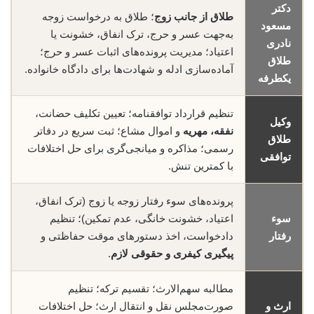
دکتر
طلاق از جانب زوج
؛ طلاق به درخواست زوجه
مسعود
به‌جهت عسر و حرج، ترک انفاق، خشونت یا
نادری
اعتیاد؛ مدیریت پرونده‌های اثبات عسر و حرج؛
طلاق
آماده‌سازی ادله و شهادت‌ها برای دادگاه خانواده.
یکطرفه
تنظیم قرارداد توافقنامه؛ تعیین تکلیف حضانت،
وکیل
نفقه، مهریه
و اموال مشاع؛ ثبت سریع در دفاتر
طلاق
رسمی؛ مذاکره و میانجی‌گری برای حل اختلافات
توافقی
با کمترین تنش.
پرونده‌های سوء رفتار زوجه یا زوج (ترک انفاق،
سوء
اعتیاد، خشونت خانگی، عدم تمکین)؛ تنظیم
رفتار
دادخواست، اخذ دستورهای موقت حفاظتی و
پیگیری کیفری و حقوقی لازم
.
مطالبه سهم‌الارث؛ تقسیم ترکه؛ تنظیم
ارث و
صورت‌مجلس نقل و انتقال ارث؛ حل اختلافات