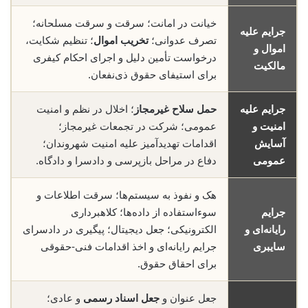
خیانت در امانت؛ سرقت و سرقت مسلحانه؛
جرایم علیه
تصرف عدوانی؛
تخریب اموال
؛ تنظیم شکایت،
اموال و
درخواست تأمین دلیل و اجرای احکام کیفری
مالکیت
برای استیفای حقوق ذی‌نفعان.
جرایم علیه
حمل سلاح غیرمجاز
؛ اخلال در نظم و امنیت
امنیت و
عمومی؛ شرکت در تجمعات غیرمجاز؛
آسایش
اقدامات تهدیدآمیز علیه امنیت شهروندان؛
عمومی
دفاع در مراحل بازپرسی و دادسرا و دادگاه.
هک و نفوذ به سیستم‌ها؛ سرقت اطلاعات و
جرایم
سوء‌استفاده از داده‌ها؛ کلاهبرداری
رایانه‌ای و
الکترونیکی؛ جعل دیجیتال؛ پیگیری در دادسرای
سایبری
جرایم رایانه‌ای و اخذ اقدامات فنی-حقوقی
برای احقاق حقوق.
جعل عنوان و
جعل اسناد رسمی
و عادی؛