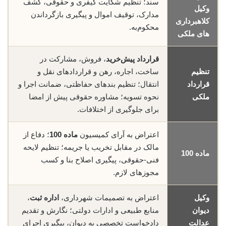
سند؛ تنظیم شکایت کیفری و حقوقی، کشف
وکیل
مدارک، توقیف اموال و پیگیری بازگرداندن
کلاهبرداری
محکوم‌به.
های ملکی
قرارداد پیش‌خرید
، فروش، مشارکت در
تنظیم
ساخت، اجاره، رهن و قراردادهای نقل و
قرارداد
انتقال؛ تنظیم بندهای حفاظتی، ضمانت اجرا و
ملکی
نحوه تسویه؛ مشاوره حقوقی پیش از امضا
برای جلوگیری از اختلافات.
اعتراض به آرای کمیسیون
ماده 100
؛ دفاع از
مالک در مقابل تخریب یا جریمه؛ تنظیم لایحه
ماده 100
فنی-حقوقی، پیگیری اصلاح بنا و کسب
مجوزهای لازم.
وکیل
اعتراض به تصمیمات شهرداری،
اداره ثبت
،
دیوان
منابع طبیعی و ادارات دولتی؛ نگارش و تقدیم
عدالت
دادخواست تخصصی به دیوان، پیگیری اجرای