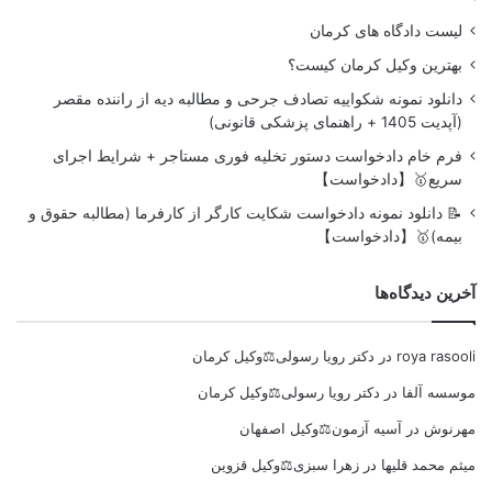
لیست دادگاه های کرمان
بهترین وکیل کرمان کیست؟
دانلود نمونه شکواییه تصادف جرحی و مطالبه دیه از راننده مقصر
(آپدیت 1405 + راهنمای پزشکی قانونی)
فرم خام دادخواست دستور تخلیه فوری مستاجر + شرایط اجرای
سریع🥇【دادخواست】
📝 دانلود نمونه دادخواست شکایت کارگر از کارفرما (مطالبه حقوق و
بیمه)🥇【دادخواست】
آخرین دیدگاه‌ها
roya rasooli
در
دکتر رویا رسولی⚖️وکیل کرمان
موسسه آلفا
در
دکتر رویا رسولی⚖️وکیل کرمان
مهرنوش
در
آسیه آزمون⚖️وکیل اصفهان
میثم محمد قلیها
در
زهرا سبزی⚖️وکیل قزوین