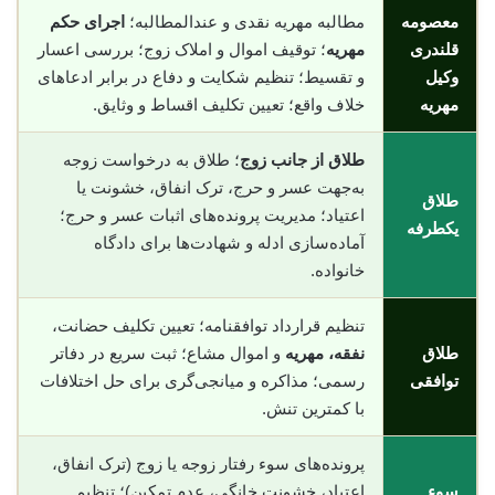
معصومه
مطالبه مهریه نقدی و عندالمطالبه؛
اجرای حکم
قلندری
مهریه
؛ توقیف اموال و املاک زوج؛ بررسی اعسار
وکیل
و تقسیط؛ تنظیم شکایت و دفاع در برابر ادعاهای
مهریه
خلاف واقع؛ تعیین تکلیف اقساط و وثایق.
طلاق از جانب زوج
؛ طلاق به درخواست زوجه
به‌جهت عسر و حرج، ترک انفاق، خشونت یا
طلاق
اعتیاد؛ مدیریت پرونده‌های اثبات عسر و حرج؛
یکطرفه
آماده‌سازی ادله و شهادت‌ها برای دادگاه
خانواده.
تنظیم قرارداد توافقنامه؛ تعیین تکلیف حضانت،
طلاق
نفقه، مهریه
و اموال مشاع؛ ثبت سریع در دفاتر
توافقی
رسمی؛ مذاکره و میانجی‌گری برای حل اختلافات
با کمترین تنش.
پرونده‌های سوء رفتار زوجه یا زوج (ترک انفاق،
سوء
اعتیاد، خشونت خانگی، عدم تمکین)؛ تنظیم