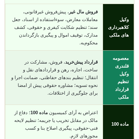
فروش مال غیر
، پیش‌فروش غیرقانونی،
وکیل
معاملات معارض، سوء‌استفاده از اسناد، جعل
کلاهبرداری
سند؛ تنظیم شکایت کیفری و حقوقی، کشف
های ملکی
مدارک، توقیف اموال و پیگیری بازگرداندن
محکوم‌به.
معصومه
قرارداد پیش‌خرید
، فروش، مشارکت در
قلندری
ساخت، اجاره، رهن و قراردادهای نقل و
وکیل
انتقال؛ تنظیم بندهای حفاظتی، ضمانت اجرا و
تنظیم
نحوه تسویه؛ مشاوره حقوقی پیش از امضا
قرارداد
برای جلوگیری از اختلافات.
ملکی
اعتراض به آرای کمیسیون
ماده 100
؛ دفاع از
مالک در مقابل تخریب یا جریمه؛ تنظیم لایحه
ماده 100
فنی-حقوقی، پیگیری اصلاح بنا و کسب
مجوزهای لازم.