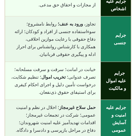
جرایم علیه
از مجازات و احقاق حق مدعی.
اشخاص
تجاوز،
ورود به عنف؛
روابط نامشروع؛
سوءاستفاده جنسی از افراد و کودکان؛ ارائه
جرایم
دفاع حقوقی با رعایت موازین اخلاقی،
جنسی
همکاری با کارشناس روانشناس برای احراز
ادله و پیگیری حقوقی قربانیان.
خیانت در امانت؛ سرقت و سرقت مسلحانه؛
جرایم
تصرف عدوانی؛
تخریب اموال
؛ تنظیم شکایت،
علیه اموال
درخواست تأمین دلیل و اجرای احکام کیفری
و مالکیت
برای استیفای حقوق ذی‌نفعان.
جرایم علیه
حمل سلاح غیرمجاز
؛ اخلال در نظم و امنیت
امنیت و
عمومی؛ شرکت در تجمعات غیرمجاز؛
آسایش
اقدامات تهدیدآمیز علیه امنیت شهروندان؛
عمومی
دفاع در مراحل بازپرسی و دادسرا و دادگاه.