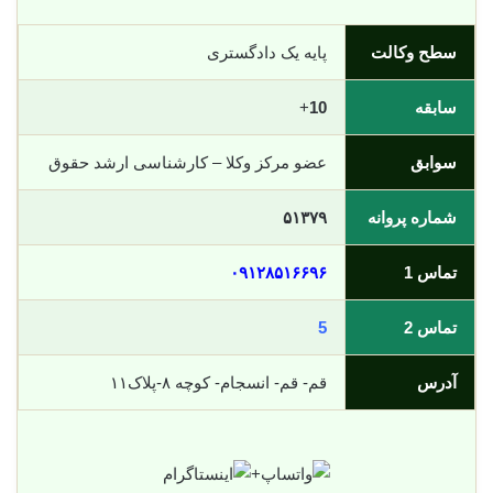
سطح وکالت
پایه یک دادگستری
سابقه
10
+
سوابق
عضو مرکز وکلا – کارشناسی ارشد حقوق
شماره پروانه
۵۱۳۷۹
تماس 1
۰۹۱۲۸۵۱۶۶۹۶
تماس 2
5
آدرس
قم- قم- انسجام- کوچه ۸-پلاک۱۱
+