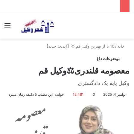
جستجو برای
منو
خانه
/
10 تا از بهترین وکیل قم 🥇【آپدیت جدید】
موضوعات داغ
معصومه قلندری⚖️وکیل قم
وکیل پایه یک دادگستری
نوامبر 4, 2025
0
12,481
خواندن این مطلب 5 دقیقه زمان میبرد