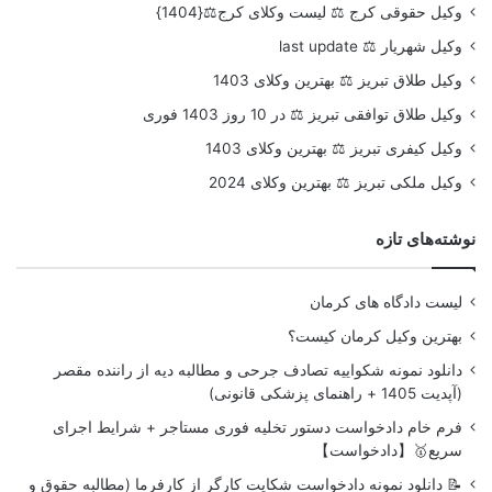
وکیل حقوقی کرج ⚖️ لیست وکلای کرج⚖️{1404}
وکیل شهریار ⚖️ last update
وکیل طلاق تبریز ⚖️ بهترین وکلای 1403
وکیل طلاق توافقی تبریز ⚖️ در 10 روز 1403 فوری
وکیل کیفری تبریز ⚖️ بهترین وکلای 1403
وکیل ملکی تبریز ⚖️ بهترین وکلای 2024
نوشته‌های تازه
لیست دادگاه های کرمان
بهترین وکیل کرمان کیست؟
دانلود نمونه شکواییه تصادف جرحی و مطالبه دیه از راننده مقصر
(آپدیت 1405 + راهنمای پزشکی قانونی)
فرم خام دادخواست دستور تخلیه فوری مستاجر + شرایط اجرای
سریع🥇【دادخواست】
📝 دانلود نمونه دادخواست شکایت کارگر از کارفرما (مطالبه حقوق و