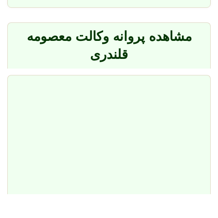
مشاهده پروانه وکالت معصومه
قلندری