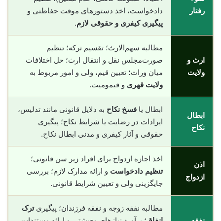
رفتار
دادخواست، اخذ دستورهای موقت حفاظتی و
پیگیری کیفری و حقوقی لازم
.
مطالبه سهم‌الارث؛ تقسیم ترکه؛ تنظیم
ارث و
صورت‌مجلس نقل و انتقال ارث؛ حل اختلافات
ولایت
میان وراث؛ تعیین قیم، ولی و امور مربوط به
ولایت قهری
و قیمومیت.
ابطال یا
فسخ نکاح
به دلایل قانونی مانند تدلیس،
ابطال
ایرادات در رضایت یا شرایط نکاح؛ پیگیری
نکاح
حقوقی و آثار کیفری و مدنی ابطال نکاح.
اخذ اجازه ازدواج برای افراد زیر سن قانونی؛
اذن
تنظیم دادخواست
و ارائه مدارک لازم؛ بررسی
ازدواج
جایگزینی ولی و تعیین شرایط قانونی.
مطالبه نفقه زوجه و نفقه فرزندان؛ پیگیری
ترک
نفقه
انفاق
؛ برآورد نیازهای معیشتی و ارائه مستندات