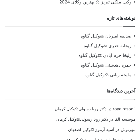
وکیل ملکی تبریز ⚖️ بهترین وکلای 2024
نوشته‌های تازه
صدیقه امیریان ⚖️وکیل گناوه
ریحانه خدری ⚖️وکیل گناوه
زلیخا خرم آبادی ⚖️وکیل گناوه
حمزه دهدشتی ⚖️وکیل گناوه
ملیحه ربانی ⚖️وکیل گناوه
آخرین دیدگاه‌ها
roya rasooli
در
دکتر رویا رسولی⚖️وکیل کرمان
موسسه آلفا
در
دکتر رویا رسولی⚖️وکیل کرمان
مهرنوش
در
آسیه آزمون⚖️وکیل اصفهان
میثم محمد قلیها
در
زهرا سبزی⚖️وکیل قزوین