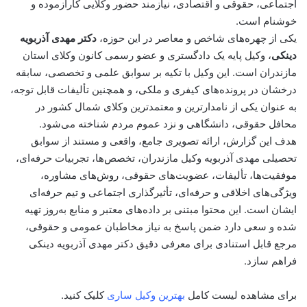
اجتماعی، حقوقی و اقتصادی، نیازمند حضور وکلایی کارآزموده و
خوشنام است.
یکی از چهره‌های شاخص و معاصر در این حوزه،
دکتر مهدی آذربویه
دینکی
، وکیل پایه یک دادگستری و عضو رسمی کانون وکلای استان
مازندران است. این وکیل با تکیه بر سوابق علمی و تخصصی، سابقه
درخشان در پرونده‌های کیفری و ملکی، و همچنین تألیفات قابل توجه،
به عنوان یکی از نامدارترین و معتمدترین وکلای شمال کشور در
محافل حقوقی، دانشگاهی و نزد عموم مردم شناخته می‌شود.
هدف این گزارش، ارائه تصویری جامع، واقعی و مستند از سوابق
تحصیلی مهدی آذربویه وکیل مازندران، تخصص‌ها، تجربیات حرفه‌ای،
موفقیت‌ها، تألیفات، عضویت‌های حقوقی، روش‌های مشاوره،
ویژگی‌های اخلاقی و حرفه‌ای، تأثیرگذاری اجتماعی و تیم حرفه‌ای
ایشان است. این محتوا مبتنی بر داده‌های معتبر و منابع به‌روز تهیه
شده و سعی دارد ضمن پاسخ به نیاز مخاطبان عمومی و حقوقی،
مرجع قابل استنادی برای معرفی دقیق دکتر مهدی آذربویه دینکی
فراهم سازد.
برای مشاهده لیست کامل
بهترین وکیل ساری
کلیک کنید.