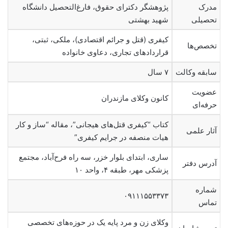
مدرک
پژوهشگر دکترای حقوق، فارغ‌التحصیل دانشگاه
تحصیلی
شهید بهشتی
کیفری (قتل و جرائم اقتصادی)، ملکی، ثبتی،
تخصص‌ها
قراردادهای تجاری، دعاوی خانواده
سابقه وکالت
۷ سال
عضویت
کانون وکلای مازندران
حرفه‌ای
کتاب “کیفری قتل‌های هیجانی”، مقاله “ساز و کار
آثار علمی
هیات منصفه در جرایم کیفری”
ساری، ابتدای بلوار خزر، سه راه فرح‌آباد، مجتمع
آدرس دفتر
پزشکی مهر، طبقه ۴، واحد ۱۰
شماره
۰۹۱۱۱۵۵۳۳۷۳
تماس
وکلای زن و مرد پایه یک در حوزه‌های تخصصی