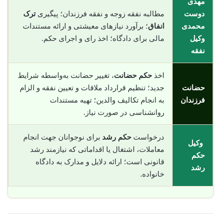
مهدی
دوست
مطالبه نفقه زوجه و نفقه فرزندان؛ پیگیری
ترک
محمدی
انفاق
؛ برآورد نیازهای معیشتی و ارائه مستندات
وکیل
مالی برای دادگاه؛ اخذ رای و اجرای حکم.
نفقه
اخذ
حکم حضانت
، تغییر حضانت به‌واسطه شرایط
حضانت
جدید؛ تنظیم قرارداد ملاقات و تعیین نفقه و الزام
فرزندان
به انجام تکالیف والدین؛ تهیه مستندات
روانشناسی در صورت نیاز.
درخواست
حکم رشد
برای نوجوانان جهت انجام
وکیل
معاملات، اشتغال یا اقداماتی که نیازمند رشد
حکم
قانونی است؛ ارائه دلایل و مدارک به دادگاه
رشد
خانواده.