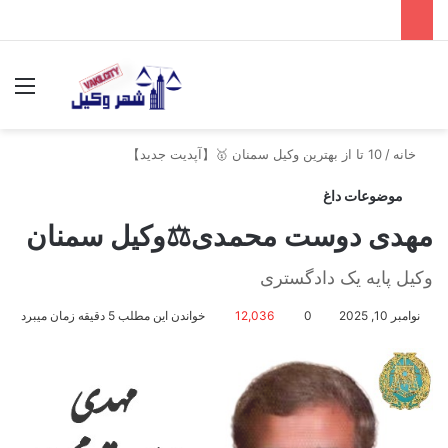
جستجو برای
منو
خانه
/
10 تا از بهترین وکیل سمنان 🥇【آپدیت جدید】
موضوعات داغ
مهدی دوست محمدی⚖️وکیل سمنان
وکیل پایه یک دادگستری
نوامبر 10, 2025
0
12,036
خواندن این مطلب 5 دقیقه زمان میبرد