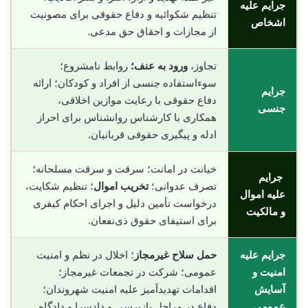
جرایم علیه
تنظیم شکوائیه و دفاع حقوقی برای مصونیت
اشخاص
از مجازات و احقاق حق مدعی.
تجاوز،
ورود به عنف؛
روابط نامشروع؛
سوءاستفاده جنسی از افراد و کودکان؛ ارائه
جرایم
دفاع حقوقی با رعایت موازین اخلاقی،
جنسی
همکاری با کارشناس روانشناس برای احراز
ادله و پیگیری حقوقی قربانیان.
خیانت در امانت؛ سرقت و سرقت مسلحانه؛
جرایم
تصرف عدوانی؛
تخریب اموال
؛ تنظیم شکایت،
علیه اموال
درخواست تأمین دلیل و اجرای احکام کیفری
و مالکیت
برای استیفای حقوق ذی‌نفعان.
جرایم علیه
حمل سلاح غیرمجاز
؛ اخلال در نظم و امنیت
امنیت و
عمومی؛ شرکت در تجمعات غیرمجاز؛
آسایش
اقدامات تهدیدآمیز علیه امنیت شهروندان؛
عمومی
دفاع در مراحل بازپرسی و دادسرا و دادگاه.