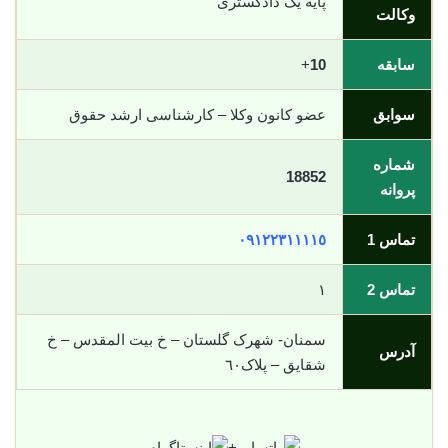
پایه یک دادگستری
وکالت
سابقه
10
+
سوابق
عضو کانون وکلا – کارشناسی ارشد حقوق
شماره
18852
پروانه
تماس 1
٠٩١٢٢٣١١١١٥
تماس 2
١
سمنان- شهرک گلستان – خ بیت المقدس – خ
آدرس
شقایق – پلاک٦٠
+