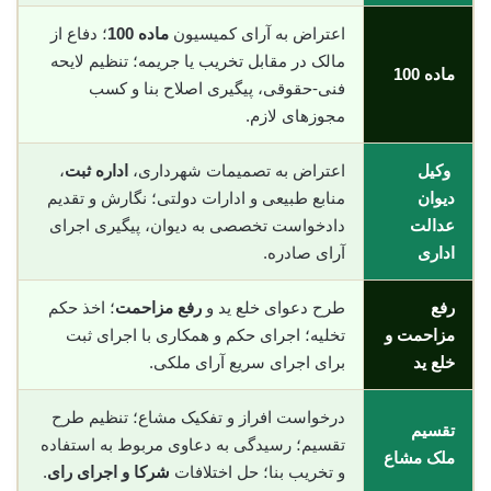
اعتراض به آرای کمیسیون
ماده 100
؛ دفاع از
مالک در مقابل تخریب یا جریمه؛ تنظیم لایحه
ماده 100
فنی-حقوقی، پیگیری اصلاح بنا و کسب
مجوزهای لازم.
وکیل
اعتراض به تصمیمات شهرداری،
اداره ثبت
،
دیوان
منابع طبیعی و ادارات دولتی؛ نگارش و تقدیم
عدالت
دادخواست تخصصی به دیوان، پیگیری اجرای
اداری
آرای صادره.
رفع
طرح دعوای خلع ید و
رفع مزاحمت
؛ اخذ حکم
مزاحمت و
تخلیه؛ اجرای حکم و همکاری با اجرای ثبت
خلع ید
برای اجرای سریع آرای ملکی.
درخواست افراز و تفکیک مشاع؛ تنظیم طرح
تقسیم
تقسیم؛ رسیدگی به دعاوی مربوط به استفاده
ملک مشاع
و تخریب بنا؛ حل اختلافات
شرکا و اجرای رای
.