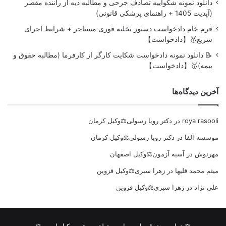
دانلود نمونه شکواییه تصادف جرحی و مطالبه دیه از راننده مقصر
(آپدیت 1405 + راهنمای پزشکی قانونی)
فرم خام دادخواست دستور تخلیه فوری مستاجر + شرایط اجرای
سریع🥇【دادخواست】
📝 دانلود نمونه دادخواست شکایت کارگر از کارفرما (مطالبه حقوق و
بیمه)🥇【دادخواست】
آخرین دیدگاه‌ها
roya rasooli
در
دکتر رویا رسولی⚖️وکیل کرمان
موسسه آلفا
در
دکتر رویا رسولی⚖️وکیل کرمان
مهرنوش
در
آسیه آزمون⚖️وکیل اصفهان
میثم محمد قلیها
در
زهرا سبزی⚖️وکیل قزوین
علی نژاد
در
زهرا سبزی⚖️وکیل قزوین
⚖ تمامی حقوقی این سایت متعلق به شهر وکیل است ⚖