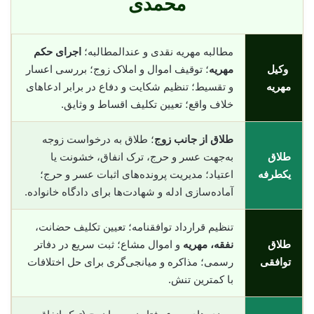
محمدی
مطالبه مهریه نقدی و عندالمطالبه؛
اجرای حکم
وکیل
مهریه
؛ توقیف اموال و املاک زوج؛ بررسی اعسار
مهریه
و تقسیط؛ تنظیم شکایت و دفاع در برابر ادعاهای
خلاف واقع؛ تعیین تکلیف اقساط و وثایق.
طلاق از جانب زوج
؛ طلاق به درخواست زوجه
طلاق
به‌جهت عسر و حرج، ترک انفاق، خشونت یا
یکطرفه
اعتیاد؛ مدیریت پرونده‌های اثبات عسر و حرج؛
آماده‌سازی ادله و شهادت‌ها برای دادگاه خانواده.
تنظیم قرارداد توافقنامه؛ تعیین تکلیف حضانت،
طلاق
نفقه، مهریه
و اموال مشاع؛ ثبت سریع در دفاتر
توافقی
رسمی؛ مذاکره و میانجی‌گری برای حل اختلافات
با کمترین تنش.