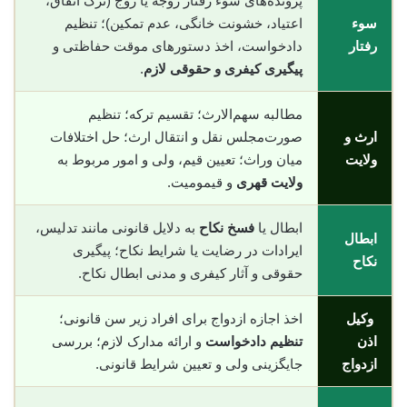
پرونده‌های سوء رفتار زوجه یا زوج (ترک انفاق،
سوء
اعتیاد، خشونت خانگی، عدم تمکین)؛ تنظیم
رفتار
دادخواست، اخذ دستورهای موقت حفاظتی و
پیگیری کیفری و حقوقی لازم
.
مطالبه سهم‌الارث؛ تقسیم ترکه؛ تنظیم
ارث و
صورت‌مجلس نقل و انتقال ارث؛ حل اختلافات
ولایت
میان وراث؛ تعیین قیم، ولی و امور مربوط به
ولایت قهری
و قیمومیت.
ابطال یا
فسخ نکاح
به دلایل قانونی مانند تدلیس،
ابطال
ایرادات در رضایت یا شرایط نکاح؛ پیگیری
نکاح
حقوقی و آثار کیفری و مدنی ابطال نکاح.
وکیل
اخذ اجازه ازدواج برای افراد زیر سن قانونی؛
اذن
تنظیم دادخواست
و ارائه مدارک لازم؛ بررسی
ازدواج
جایگزینی ولی و تعیین شرایط قانونی.