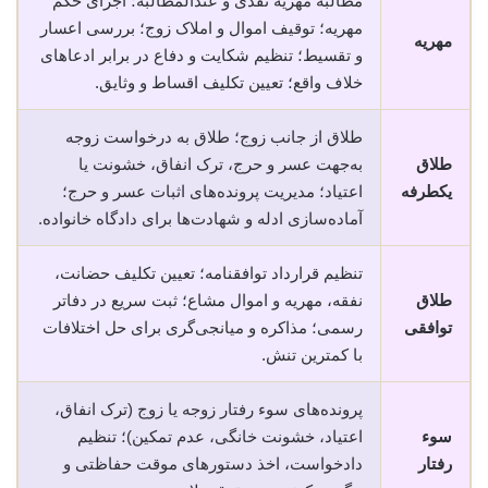
مطالبه مهریه نقدی و عندالمطالبه؛ اجرای حکم
مهریه؛ توقیف اموال و املاک زوج؛ بررسی اعسار
مهریه
و تقسیط؛ تنظیم شکایت و دفاع در برابر ادعاهای
خلاف واقع؛ تعیین تکلیف اقساط و وثایق.
طلاق از جانب زوج؛ طلاق به درخواست زوجه
طلاق
به‌جهت عسر و حرج، ترک انفاق، خشونت یا
یکطرفه
اعتیاد؛ مدیریت پرونده‌های اثبات عسر و حرج؛
آماده‌سازی ادله و شهادت‌ها برای دادگاه خانواده.
تنظیم قرارداد توافقنامه؛ تعیین تکلیف حضانت،
طلاق
نفقه، مهریه و اموال مشاع؛ ثبت سریع در دفاتر
توافقی
رسمی؛ مذاکره و میانجی‌گری برای حل اختلافات
با کمترین تنش.
پرونده‌های سوء رفتار زوجه یا زوج (ترک انفاق،
سوء
اعتیاد، خشونت خانگی، عدم تمکین)؛ تنظیم
رفتار
دادخواست، اخذ دستورهای موقت حفاظتی و