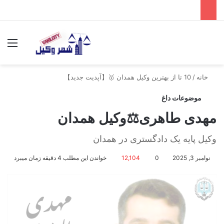
جستجو برای
منو
خانه
/
10 تا از بهترین وکیل همدان 🥇【آپدیت جدید】
موضوعات داغ
مهدی طاهری⚖️وکیل همدان
وکیل پایه یک دادگستری در همدان
نوامبر 3, 2025
0
12,104
خواندن این مطلب 4 دقیقه زمان میبرد