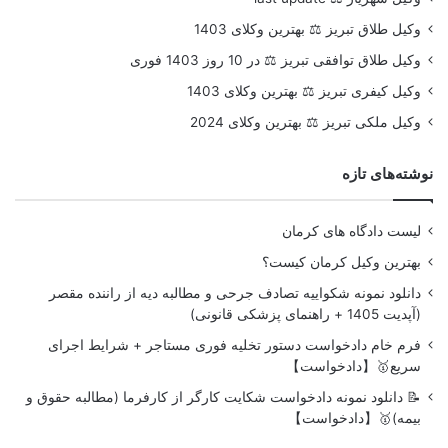
وکیل طلاق تبریز ⚖️ بهترین وکلای 1403
وکیل طلاق توافقی تبریز ⚖️ در 10 روز 1403 فوری
وکیل کیفری تبریز ⚖️ بهترین وکلای 1403
وکیل ملکی تبریز ⚖️ بهترین وکلای 2024
نوشته‌های تازه
لیست دادگاه های کرمان
بهترین وکیل کرمان کیست؟
دانلود نمونه شکواییه تصادف جرحی و مطالبه دیه از راننده مقصر
(آپدیت 1405 + راهنمای پزشکی قانونی)
فرم خام دادخواست دستور تخلیه فوری مستاجر + شرایط اجرای
سریع🥇【دادخواست】
📝 دانلود نمونه دادخواست شکایت کارگر از کارفرما (مطالبه حقوق و
بیمه)🥇【دادخواست】