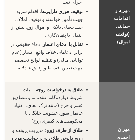
اجرای ثبت.
مهریه و
توقیف فوری دارایی‌ها:
اقدام سریع
اقدامات
جهت تأمین خواسته و توقیف املاک،
حمایتی
حساب‌های بانکی و اموال زوج پیش از
(توقیف
انتقال یا پنهان‌کاری.
اموال)
تقابل با ادعای اعسار:
دفاع حقوقی در
برابر ادعاهای خلاف واقعِ اعسار (عدم
توانایی مالی) و تنظیم لوایح تخصصی
جهت تعیین اقساط و وثایق عادلانه.
طلاق به درخواست زوجه:
اثبات
شروط دوازده‌گانه عقدنامه و مصادیق
عسر و حرج (مانند ترک انفاق، اعتیاد
خانمان‌سوز، خشونت خانگی یا
محکومیت‌های کیفری زوج).
مهران
طلاق از طرف زوج:
مدیریت پرونده و
احمدی
رویه قانونی طلاق به درخواست مرد و