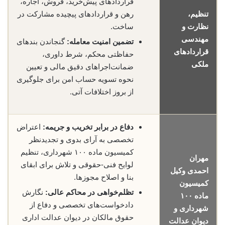
قراردادهای پیش‌خرید، فروش، اجاره،
تنظیم،
رهن و قراردادهای پیچیده مشارکت در
نظارت و
ساخت.
مهندسی
تضمین امنیت معامله:
گنجاندن بندهای
قراردادهای
حفاظتی محکم، شرط داوری،
ملکی
ضمانت‌اجراهای دقیق مالی و تعیین
نحوه تسویه حساب امن برای جلوگیری
از بروز اختلافات آتی.
دفاع در برابر تخریب و جریمه:
اعتراض
تخصصی به آرای بدوی و تجدیدنظر
کمیسیون ماده ۱۰۰ شهرداری، تنظیم
مهران
لوایح فنی-حقوقی و تلاش برای ابقای
احمدی وکیل
بنا و اصلاح مجوزها.
کمیسیون
تظلم‌خواهی در محاکم عالی:
نگارش
ماده ۱۰۰
دادخواست‌های تخصصی و دفاع از
شهرداری و
حقوق مالکان در دیوان عدالت اداری
دیوان عدالت