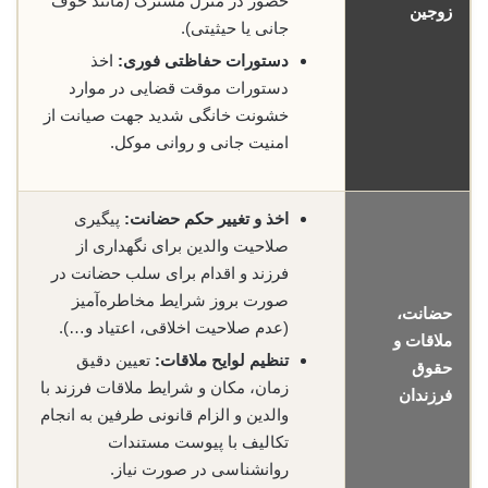
حضور در منزل مشترک (مانند خوف
زوجین
جانی یا حیثیتی).
دستورات حفاظتی فوری:
اخذ
دستورات موقت قضایی در موارد
خشونت خانگی شدید جهت صیانت از
امنیت جانی و روانی موکل.
اخذ و تغییر حکم حضانت:
پیگیری
صلاحیت والدین برای نگهداری از
فرزند و اقدام برای سلب حضانت در
صورت بروز شرایط مخاطره‌آمیز
حضانت،
(عدم صلاحیت اخلاقی، اعتیاد و…).
ملاقات و
تنظیم لوایح ملاقات:
تعیین دقیق
حقوق
زمان، مکان و شرایط ملاقات فرزند با
فرزندان
والدین و الزام قانونی طرفین به انجام
تکالیف با پیوست مستندات
روانشناسی در صورت نیاز.