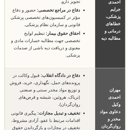
تجویز دارو.
احمدی
جرایم
دفاع در مراجع تخصصی:
حضور و دفاع
پزشکی،
مؤثر در کمیسیون‌های تخصصی پزشکی
خطاهای
قانونی و سازمان نظام پزشکی.
درمانی و
احقاق حقوق بیمار:
تنظیم لوایح
مطالبه دیه
تخصصی جهت مطالبه خسارات مادی و
معنوی و دریافت دیه ناشی از صدمات
پزشکی.
دفاع در دادگاه انقلاب:
قبول وکالت در
پرونده‌های حمل، نگهداری، خرید، فروش
مهران
و توزیع مواد مخدر سنتی و صنعتی
احمدی
(تریاک، هروئین، شیشه و قرص‌های
وکیل
روان‌گردان).
دعاوی مواد
تخفیف و تبدیل مجازات:
پیگیری قانونی
مخدر و
اقدامات مرتبط با عفو، آزادی مشروط،
روان‌گردان
تخفیف در مجازات و بازگرداندن حقوق