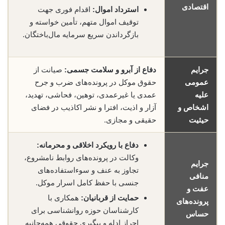
اقتصادی
استرداد اموال:
اقدام فوری جهت
توقیف اموال متهم، تأمین خواسته و
بازگرداندن سریع سرمایه مال‌باختگان.
جرایم
دفاع از آبرو و سلامت جسمی:
صیانت از
عمومی
حقوق موکل در پرونده‌های ضرب و جرح
علیه
عمدی یا غیرعمدی، توهین، فحاشی، تهدید،
اشخاص و
آزار و اذیت، افترا و نشر اکاذیب در فضای
حیثیت
حقیقی و مجازی.
دفاع با رویکرد اخلاقی و محرمانه:
وکالت در پرونده‌های روابط نامشروع،
جرایم
تجاوز به عنف و سوءاستفاده‌های
منافی
جنسی با حفظ کامل اسرار موکل.
عفت و
حمایت از قربانیان:
همکاری با
پرونده‌های
کارشناسان حوزه روانشناسی برای
حساس
احراز ادله و پیگیری حقوقی همه‌جانبه