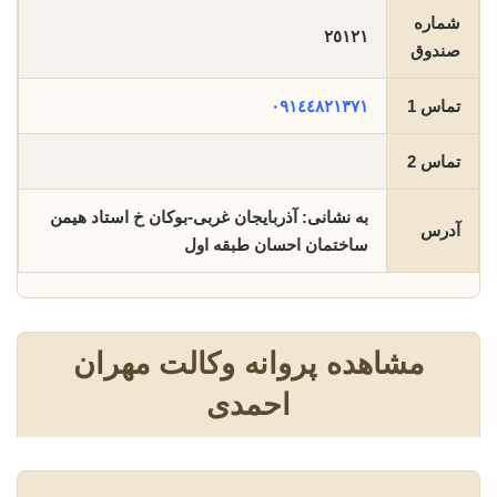
شماره
٢٥١٢١
صندوق
تماس 1
٠٩١٤٤٨٢١٣٧١
تماس 2
به نشانی: آذربایجان غربی-بوکان خ استاد هیمن
آدرس
ساختمان احسان طبقه اول
مشاهده پروانه وکالت مهران
احمدی