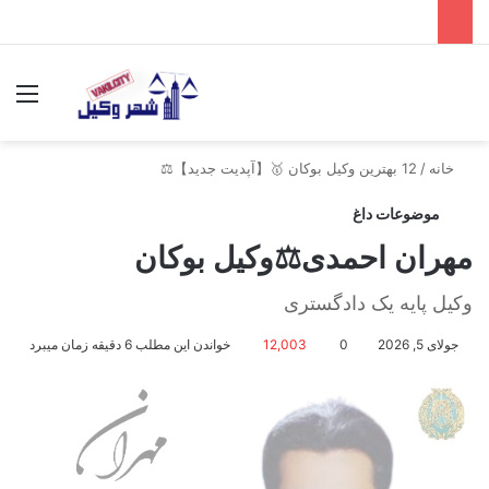
جستجو برای
منو
خانه
/
12 بهترین وکیل بوکان 🥇【آپدیت جدید】⚖️
موضوعات داغ
مهران احمدی⚖️وکیل بوکان
وکیل پایه یک دادگستری
جولای 5, 2026
0
12,003
خواندن این مطلب 6 دقیقه زمان میبرد