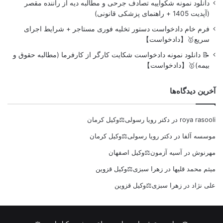
دانلود نمونه شکواییه تصادف جرحی و مطالبه دیه از راننده مقصر
(آپدیت 1405 + راهنمای پزشکی قانونی)
فرم خام دادخواست دستور تخلیه فوری مستاجر + شرایط اجرای
سریع🥇【دادخواست】
📝 دانلود نمونه دادخواست شکایت کارگر از کارفرما (مطالبه حقوق و
بیمه)🥇【دادخواست】
آخرین دیدگاه‌ها
roya rasooli
در
دکتر رویا رسولی⚖️وکیل کرمان
موسسه آلفا
در
دکتر رویا رسولی⚖️وکیل کرمان
مهرنوش
در
آسیه آزمون⚖️وکیل اصفهان
میثم محمد قلیها
در
زهرا سبزی⚖️وکیل قزوین
علی نژاد
در
زهرا سبزی⚖️وکیل قزوین