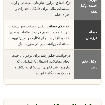
ترک انفاق
؛ برآورد نیازهای معیشتی و ارائه
احمدی وکیل
مستندات مالی برای دادگاه؛ اخذ رای و
نفقه
اجرای حکم.
اخذ
حکم حضانت
، تغییر حضانت به‌واسطه
حضانت
شرایط جدید؛ تنظیم قرارداد ملاقات و تعیین
فرزندان
نفقه و الزام به انجام تکالیف والدین؛ تهیه
مستندات روانشناسی در صورت نیاز.
درخواست
حکم رشد
برای نوجوانان جهت
وکیل حکم
انجام معاملات، اشتغال یا اقداماتی که
رشد
نیازمند رشد قانونی است؛ ارائه دلایل و
مدارک به دادگاه خانواده.