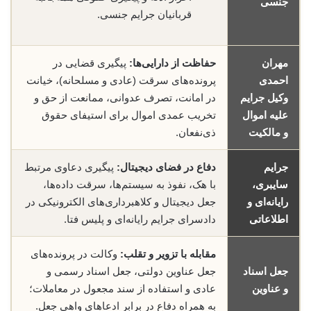
جنسی
قربانیان جرایم جنسی.
مهران
حفاظت از دارایی‌ها:
پیگیری قضایی در
احمدی
پرونده‌های سرقت (عادی و مسلحانه)، خیانت
وکیل جرایم
در امانت، تصرف عدوانی، ممانعت از حق و
علیه اموال
تخریب عمدی اموال برای استیفای حقوق
و مالکیت
ذی‌نفعان.
جرایم
دفاع در فضای دیجیتال:
پیگیری دعاوی مرتبط
سایبری،
با هک، نفوذ به سیستم‌ها، سرقت داده‌ها،
رایانه‌ای و
جعل دیجیتال و کلاهبرداری‌های الکترونیکی در
اطلاعاتی
دادسرای جرایم رایانه‌ای و پلیس فتا.
مقابله با تزویر و تقلب:
وکالت در پرونده‌های
جعل اسناد
جعل عناوین دولتی، جعل اسناد رسمی و
و عناوین
عادی و استفاده از سند مجعول در معاملات؛
به همراه دفاع در برابر ادعاهای واهی جعل.