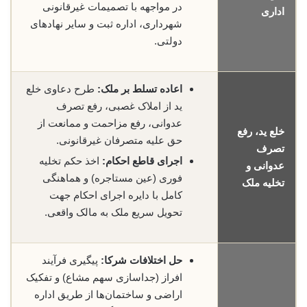
در مواجهه با تصمیمات غیرقانونی
اداری
شهرداری، اداره ثبت و سایر نهادهای
دولتی.
اعاده تسلط بر ملک:
طرح دعاوی خلع
ید از املاک غصبی، رفع تصرف
عدوانی، رفع مزاحمت و ممانعت از
خلع ید، رفع
حق علیه متصرفان غیرقانونی.
تصرف
اجرای قاطع احکام:
اخذ حکم تخلیه
عدوانی و
فوری (عین مستاجره) و هماهنگی
تخلیه ملک
کامل با دایره اجرای احکام جهت
تحویل سریع ملک به مالک واقعی.
حل اختلافات شرکا:
پیگیری فرآیند
افراز (جداسازی سهم مشاع) و تفکیک
اراضی و ساختمان‌ها از طریق اداره