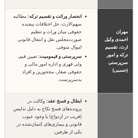
انحصار وراثت و تقسیم ترکه:
مطالبه
سهم‌الارث، حل اختلافات پیچیده
مهران
حقوقی میان وراث و تنظیم
احمدی وکیل
صورت‌مجلس نقل و انتقال قانونی
ارث، تقسیم
اموال متوفی.
ترکه و امور
سرپرستی و قیمومیت:
تعیین قیم،
سرپرستی
ولی قهری و اداره امور مالی و
(حسبی)
حقوقی صغار، محجورین و افراد
بدسرپرست.
ابطال و فسخ عقد:
وکالت در
پرونده‌های فسخ نکاح به دلیل تدلیس
(فریب در ازدواج) یا وجود عیوب
قانونی و بیماری‌های کتمان‌شده در
یکی از طرفین.