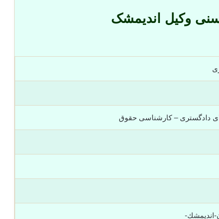
سنی وکیل اندیمشک
ری
ای دادگستری – کارشناسی حقوق
-انديمشك-