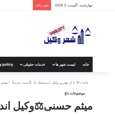
چهارشنبه, آگوست 5 2026
شهر وکیل
خانه
لیست شهر ها
خدمات حقوقی
y policy
خانه
/
10 تا از بهترین وکیل اندیمشک 🥇【آپدیت جدید】
/
میثم 
موضوعات داغ
میثم حسنی⚖️وکیل ان