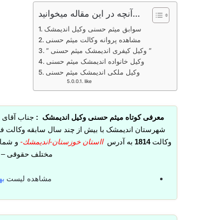
آنچه در این مقاله میخوانید...
سوابق میثم حسنی وکیل اندیمشک
مشاهده پروانه وکالت میثم حسنی
” وکیل کیفری اندیمشک میثم حسنی “
وکیل خانواده اندیمشک میثم حسنی
وکیل ملکی اندیمشک میثم حسنی
like
معرفی کوتاه میثم حسنی وکیل اندیمشک :
جناب آقای 
شهرستان اندیمشک با بیش از چند سال سابقه وکالت فشر
وکالت
1814
به آدرس
ااستان خوزستان-انديمشك-
و شما
مختلف حقوقی – ک
مشاهده لیست
به