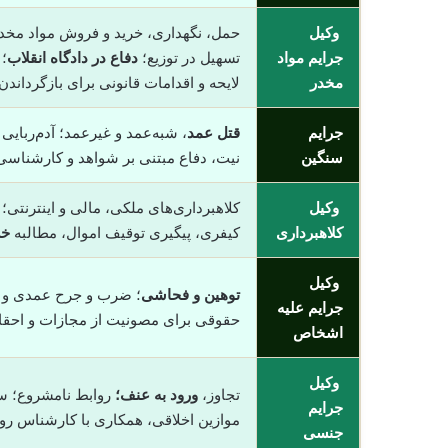
وکیل
حمل، نگهداری، خرید و فروش مواد مخدر
جرایم مواد
تسهیل در توزیع؛
دفاع در دادگاه انقلاب
؛
مخدر
لایحه و اقدامات قانونی برای بازگرداند
جرایم
قتل عمد
، شبه‌عمد و غیرعمد؛ آدم‌ربایی
سنگین
نیت، دفاع مبتنی بر شواهد و کارشناسی؛
وکیل
کلاهبرداری‌های ملکی، مالی و اینترنتی
کلاهبرداری
کیفری، پیگیری توقیف اموال، مطالبه
خس
وکیل
توهین و فحاشی
؛ ضرب و جرح عمدی و غیر
جرایم علیه
حقوقی برای مصونیت از مجازات و احق
اشخاص
وکیل
تجاوز،
ورود به عنف؛
روابط نامشروع؛ سو
جرایم
موازین اخلاقی، همکاری با کارشناس روا
جنسی