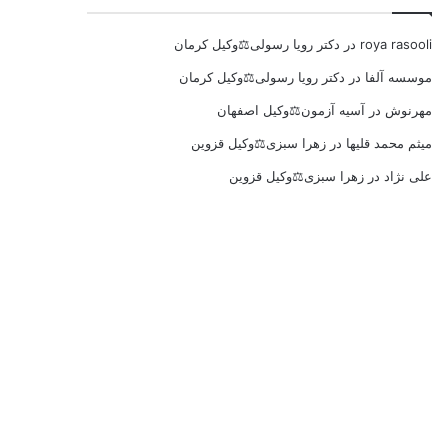
roya rasooli
در
دکتر رویا رسولی⚖️وکیل کرمان
موسسه آلفا
در
دکتر رویا رسولی⚖️وکیل کرمان
مهرنوش
در
آسیه آزمون⚖️وکیل اصفهان
میثم محمد قلیها
در
زهرا سبزی⚖️وکیل قزوین
علی نژاد
در
زهرا سبزی⚖️وکیل قزوین