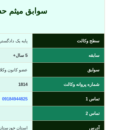
سوابق میثم ح
سطح وکالت
پایه یک دادگست
سابقه
5 سال+
سوابق
عضو کانون وکل
شماره پروانه وکالت
1814
تماس 1
09184944825
تماس 2
آدرس
استان خوزستان