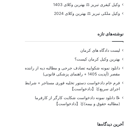
وکیل کیفری تبریز ⚖️ بهترین وکلای 1403
وکیل ملکی تبریز ⚖️ بهترین وکلای 2024
نوشته‌های تازه
لیست دادگاه های کرمان
بهترین وکیل کرمان کیست؟
دانلود نمونه شکواییه تصادف جرحی و مطالبه دیه از راننده
مقصر (آپدیت 1405 + راهنمای پزشکی قانونی)
فرم خام دادخواست دستور تخلیه فوری مستاجر + شرایط
اجرای سریع🥇【دادخواست】
📝 دانلود نمونه دادخواست شکایت کارگر از کارفرما
(مطالبه حقوق و بیمه)🥇【دادخواست】
آخرین دیدگاه‌ها