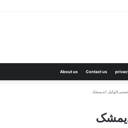
About us
Contact us
privac
حسنی⚖️وکیل اندیمشک
دیمشک