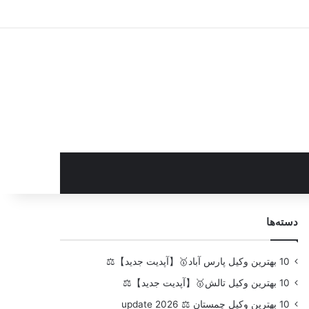
سایدبار
دسته‌ها
10 بهترین وکیل پارس آباد🥇【آپدیت جدید】⚖️
10 بهترین وکیل تالش🥇【آپدیت جدید】⚖️
10 بهترین وکیل چمستان ⚖️ update 2026