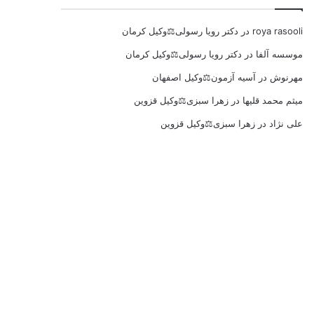
roya rasooli
در
دکتر رویا رسولی⚖️وکیل کرمان
موسسه آلفا
در
دکتر رویا رسولی⚖️وکیل کرمان
مهرنوش
در
آسیه آزمون⚖️وکیل اصفهان
میثم محمد قلیها
در
زهرا سبزی⚖️وکیل قزوین
علی نژاد
در
زهرا سبزی⚖️وکیل قزوین