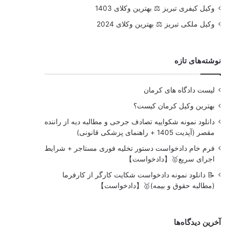
وکیل کیفری تبریز ⚖️ بهترین وکلای 1403
وکیل ملکی تبریز ⚖️ بهترین وکلای 2024
نوشته‌های تازه
لیست دادگاه های کرمان
بهترین وکیل کرمان کیست؟
دانلود نمونه شکواییه تصادف جرحی و مطالبه دیه از راننده
مقصر (آپدیت 1405 + راهنمای پزشکی قانونی)
فرم خام دادخواست دستور تخلیه فوری مستاجر + شرایط
اجرای سریع🥇【دادخواست】
📝 دانلود نمونه دادخواست شکایت کارگر از کارفرما
(مطالبه حقوق و بیمه)🥇【دادخواست】
آخرین دیدگاه‌ها