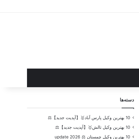
سایدبار
دسته‌ها
10 بهترین وکیل پارس آباد🥇【آپدیت جدید】⚖️
10 بهترین وکیل تالش🥇【آپدیت جدید】⚖️
10 بهترین وکیل چمستان ⚖️ update 2026