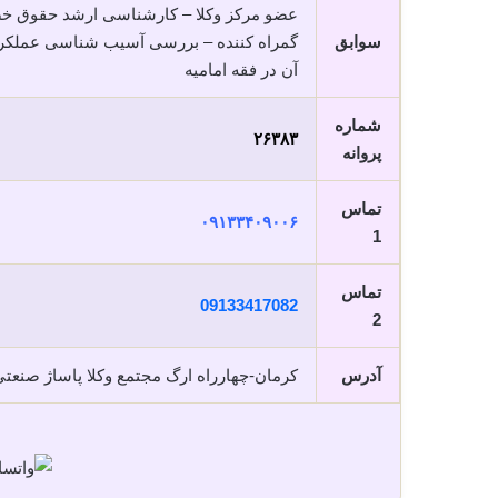
عضو مرکز وکلا – کارشناسی ارشد حقوق خصو
سوابق
گمراه کننده – بررسی آسیب شناسی عملکرد
آن در فقه امامیه
شماره
۲۶۳۸۳
پروانه
تماس
۰۹۱۳۳۴۰۹۰۰۶
1
تماس
09133417082
2
آدرس
کرمان-چهارراه ارگ مجتمع وکلا پاساژ صنعتی 