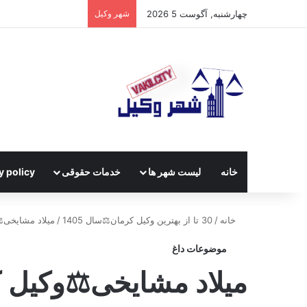
چهارشنبه, آگوست 5 2026
شهر وکیل
خانه
لیست شهر ها
خدمات حقوقی
y policy
خانه
/
30 تا از بهترین وکیل کرمان⚖️سال 1405
/
میلاد مشایخی⚖
موضوعات داغ
میلاد مشایخی⚖️وکیل 