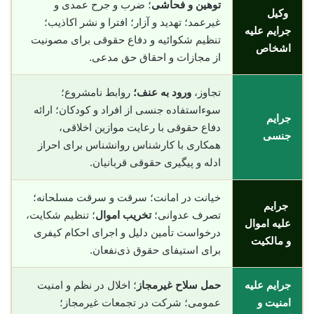
توهین و فحاشی
؛ ضرب و جرح عمدی و
وکیل
غیرعمد؛ تهدید و آزار؛ افترا و نشر اکاذیب؛
جرایم علیه
تنظیم شکوائیه و دفاع حقوقی برای مصونیت
اشخاص
از مجازات و احقاق حق مدعی.
تجاوز،
ورود به عنف؛
روابط نامشروع؛
سوءاستفاده جنسی از افراد و کودکان؛ ارائه
جرایم
دفاع حقوقی با رعایت موازین اخلاقی،
جنسی
همکاری با کارشناس روانشناس برای احراز
ادله و پیگیری حقوقی قربانیان.
خیانت در امانت؛ سرقت و سرقت مسلحانه؛
جرایم
تصرف عدوانی؛
تخریب اموال
؛ تنظیم شکایت،
علیه اموال
درخواست تأمین دلیل و اجرای احکام کیفری
و مالکیت
برای استیفای حقوق ذی‌نفعان.
جرایم علیه
حمل سلاح غیرمجاز
؛ اخلال در نظم و امنیت
امنیت و
عمومی؛ شرکت در تجمعات غیرمجاز؛