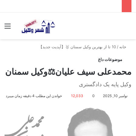
جستجو برای
منو
خانه
/
10 تا از بهترین وکیل سمنان 🥇【آپدیت جدید】
موضوعات داغ
محمدعلی سیف علیان⚖️وکیل سمنان
وکیل پایه یک دادگستری
نوامبر 10, 2025
0
12,033
خواندن این مطلب 4 دقیقه زمان میبرد