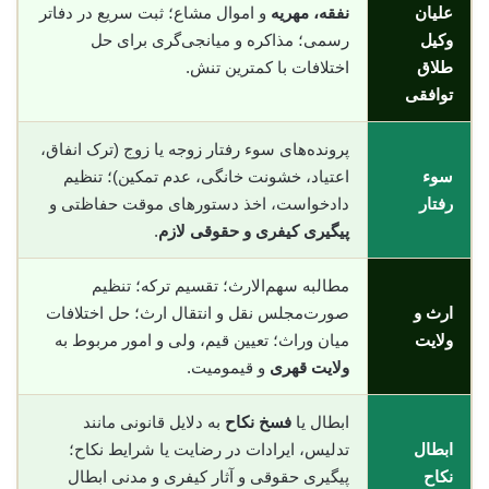
علیان
نفقه، مهریه
و اموال مشاع؛ ثبت سریع در دفاتر
وکیل
رسمی؛ مذاکره و میانجی‌گری برای حل
طلاق
اختلافات با کمترین تنش.
توافقی
پرونده‌های سوء رفتار زوجه یا زوج (ترک انفاق،
سوء
اعتیاد، خشونت خانگی، عدم تمکین)؛ تنظیم
رفتار
دادخواست، اخذ دستورهای موقت حفاظتی و
پیگیری کیفری و حقوقی لازم
.
مطالبه سهم‌الارث؛ تقسیم ترکه؛ تنظیم
ارث و
صورت‌مجلس نقل و انتقال ارث؛ حل اختلافات
ولایت
میان وراث؛ تعیین قیم، ولی و امور مربوط به
ولایت قهری
و قیمومیت.
ابطال یا
فسخ نکاح
به دلایل قانونی مانند
ابطال
تدلیس، ایرادات در رضایت یا شرایط نکاح؛
نکاح
پیگیری حقوقی و آثار کیفری و مدنی ابطال