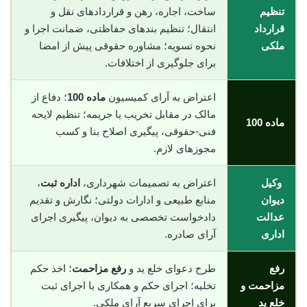
تنظیم
ساخت، اجاره، رهن و قراردادهای نقل و
قرارداد
انتقال؛ تنظیم بندهای حفاظتی، ضمانت اجرا و
ملکی
نحوه تسویه؛ مشاوره حقوقی پیش از امضا
برای جلوگیری از اختلافات.
اعتراض به آرای کمیسیون
ماده 100
؛ دفاع از
مالک در مقابل تخریب یا جریمه؛ تنظیم لایحه
ماده 100
فنی-حقوقی، پیگیری اصلاح بنا و کسب
مجوزهای لازم.
وکیل
اعتراض به تصمیمات شهرداری،
اداره ثبت
،
دیوان
منابع طبیعی و ادارات دولتی؛ نگارش و تقدیم
عدالت
دادخواست تخصصی به دیوان، پیگیری اجرای
اداری
آرای صادره.
رفع
طرح دعوای خلع ید و
رفع مزاحمت
؛ اخذ حکم
مزاحمت و
تخلیه؛ اجرای حکم و همکاری با اجرای ثبت
خلع ید
برای اجرای سریع آرای ملکی.