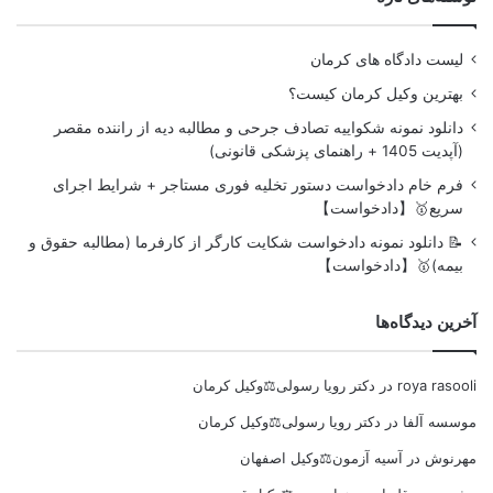
لیست دادگاه های کرمان
بهترین وکیل کرمان کیست؟
دانلود نمونه شکواییه تصادف جرحی و مطالبه دیه از راننده مقصر
(آپدیت 1405 + راهنمای پزشکی قانونی)
فرم خام دادخواست دستور تخلیه فوری مستاجر + شرایط اجرای
سریع🥇【دادخواست】
📝 دانلود نمونه دادخواست شکایت کارگر از کارفرما (مطالبه حقوق و
بیمه)🥇【دادخواست】
آخرین دیدگاه‌ها
roya rasooli
در
دکتر رویا رسولی⚖️وکیل کرمان
موسسه آلفا
در
دکتر رویا رسولی⚖️وکیل کرمان
مهرنوش
در
آسیه آزمون⚖️وکیل اصفهان