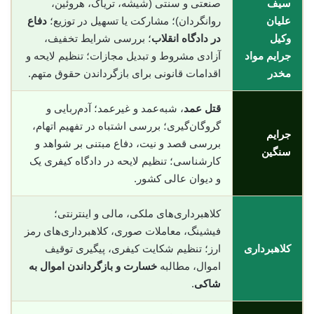
سیف
صنعتی و سنتی (شیشه، تریاک، هروئین،
علیان
روانگردان)؛ مشارکت یا تسهیل در توزیع؛
دفاع
وکیل
در دادگاه انقلاب
؛ بررسی شرایط تخفیف،
جرایم مواد
آزادی مشروط و تبدیل مجازات؛ تنظیم لایحه و
مخدر
اقدامات قانونی برای بازگرداندن حقوق متهم.
قتل عمد
، شبه‌عمد و غیرعمد؛ آدم‌ربایی و
گروگان‌گیری؛ بررسی اشتباه در تفهیم اتهام،
جرایم
بررسی قصد و نیت، دفاع مبتنی بر شواهد و
سنگین
کارشناسی؛ تنظیم لایحه در دادگاه کیفری یک
و دیوان عالی کشور.
کلاهبرداری‌های ملکی، مالی و اینترنتی؛
فیشینگ، معاملات صوری، کلاهبرداری‌های رمز
کلاهبرداری
ارز؛ تنظیم شکایت کیفری، پیگیری توقیف
اموال، مطالبه
خسارت و بازگرداندن اموال به
شاکی
.