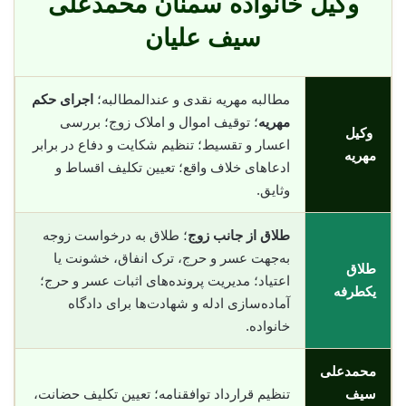
وکیل خانواده سمنان محمدعلی
سیف علیان
مطالبه مهریه نقدی و عندالمطالبه؛
اجرای حکم
مهریه
؛ توقیف اموال و املاک زوج؛ بررسی
وکیل
اعسار و تقسیط؛ تنظیم شکایت و دفاع در برابر
مهریه
ادعاهای خلاف واقع؛ تعیین تکلیف اقساط و
وثایق.
طلاق از جانب زوج
؛ طلاق به درخواست زوجه
به‌جهت عسر و حرج، ترک انفاق، خشونت یا
طلاق
اعتیاد؛ مدیریت پرونده‌های اثبات عسر و حرج؛
یکطرفه
آماده‌سازی ادله و شهادت‌ها برای دادگاه
خانواده.
محمدعلی
سیف
تنظیم قرارداد توافقنامه؛ تعیین تکلیف حضانت،