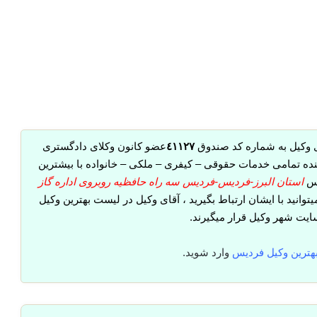
 وکیل به شماره کد صندوق
٤١١٢٧
عضو کانون وکلای دادگستری
هنده تمامی خدمات حقوقی – کیفری – ملکی – خانواده با بیشترین
رس
استان البرز-فردیس-فردیس سه راه حافظیه روبروی اداره گاز
یتوانید با ایشان ارتباط بگیرید ، آقای وکیل در لیست بهترین وکیل
ت شهر وکیل قرار میگیرند.
هترین وکیل فردیس
وارد شوید.