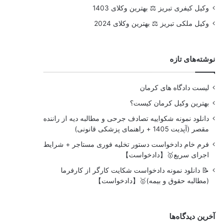
وکیل کیفری تبریز ⚖️ بهترین وکلای 1403
وکیل ملکی تبریز ⚖️ بهترین وکلای 2024
نوشته‌های تازه
لیست دادگاه های کرمان
بهترین وکیل کرمان کیست؟
دانلود نمونه شکواییه تصادف جرحی و مطالبه دیه از راننده
مقصر (آپدیت 1405 + راهنمای پزشکی قانونی)
فرم خام دادخواست دستور تخلیه فوری مستاجر + شرایط
اجرای سریع🥇【دادخواست】
📝 دانلود نمونه دادخواست شکایت کارگر از کارفرما
(مطالبه حقوق و بیمه)🥇【دادخواست】
آخرین دیدگاه‌ها