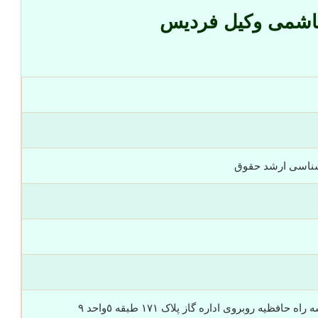
اشمی وکیل فردیس
رشناسی ارشد حقوق
یه روبروی اداره گاز پلاک ١٧١ طبقه ٥واحد ٩