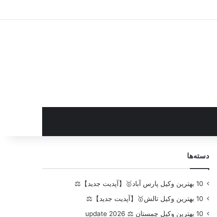
سایدبار
دسته‌ها
10 بهترین وکیل پارس آباد🥇【آپدیت جدید】⚖️
10 بهترین وکیل تالش🥇【آپدیت جدید】⚖️
10 بهترین وکیل چمستان ⚖️ update 2026