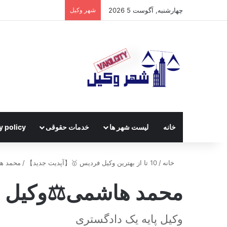
چهارشنبه, آگوست 5 2026
شهر وکیل
خانه
لیست شهر ها
خدمات حقوقی
y policy
خانه
/
10 تا از بهترین وکیل فردیس 🥇【آپدیت جدید】
/
محمد ه
محمد هاشمی⚖️وکیل 
وکیل پایه یک دادگستری