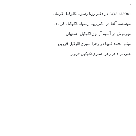
roya rasooli
در
دکتر رویا رسولی⚖️وکیل کرمان
موسسه آلفا
در
دکتر رویا رسولی⚖️وکیل کرمان
مهرنوش
در
آسیه آزمون⚖️وکیل اصفهان
میثم محمد قلیها
در
زهرا سبزی⚖️وکیل قزوین
علی نژاد
در
زهرا سبزی⚖️وکیل قزوین