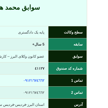
سوابق محمد ه
سطح وکالت
پایه یک دادگستری
سابقه
5 سال+
سوابق
عضو کانون وکلای البرز – کا
شماره کد صندوق
٤١١٢٧
تماس 1
٠٩١٢١٦٧٤٦٦٢
تماس 2
٠٩١٢١٦٧٤٦٦٢
آدرس
استان البرز-فردیس-فردیس سه راه حافظ