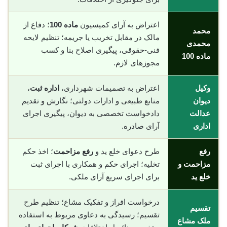
اعتراض به آرای کمیسیون
ماده 100
؛ دفاع از
محمد
مالک در مقابل تخریب یا جریمه؛ تنظیم لایحه
محمدی
فنی-حقوقی، پیگیری اصلاح بنا و کسب
ماده 100
مجوزهای لازم.
وکیل
اعتراض به تصمیمات شهرداری،
اداره ثبت
،
دیوان
منابع طبیعی و ادارات دولتی؛ نگارش و تقدیم
عدالت
دادخواست تخصصی به دیوان، پیگیری اجرای
اداری
آرای صادره.
رفع
طرح دعوای خلع ید و
رفع مزاحمت
؛ اخذ حکم
مزاحمت و
تخلیه؛ اجرای حکم و همکاری با اجرای ثبت
خلع ید
برای اجرای سریع آرای ملکی.
درخواست افراز و تفکیک مشاع؛ تنظیم طرح
تقسیم
تقسیم؛ رسیدگی به دعاوی مربوط به استفاده
ملک مشاع