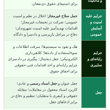
و مالکیت
برای استیفای حقوق ذی‌نفعان.
جرایم علیه
حمل سلاح غیرمجاز
؛ اخلال در نظم و امنیت
امنیت و
عمومی؛ شرکت در تجمعات غیرمجاز؛
آسایش
اقدامات تهدیدآمیز علیه امنیت شهروندان؛
عمومی
دفاع در مراحل بازپرسی و دادسرا و دادگاه.
هک و نفوذ به سیستم‌ها؛ سرقت اطلاعات و
جرایم
سوء‌استفاده از داده‌ها؛ کلاهبرداری
رایانه‌ای و
الکترونیکی؛ جعل دیجیتال؛ پیگیری در دادسرای
سایبری
جرایم رایانه‌ای و اخذ اقدامات فنی-حقوقی
برای احقاق حقوق.
جعل عنوان و
جعل اسناد رسمی
و عادی؛
کاربرد اسناد مجعول در معاملات؛ مقابله
جعل
حقوقی و کیفری با متقلبان؛ تنظیم و دفاع در
برابر ادعاهای جعل.