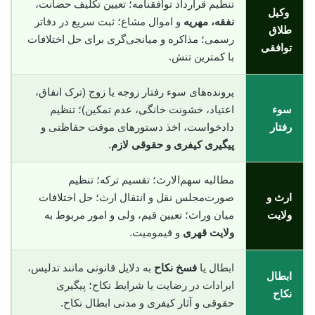
تنظیم قرارداد توافقنامه؛ تعیین تکلیف حضانت،
وکیل
نفقه، مهریه
و اموال مشاع؛ ثبت سریع در دفاتر
طلاق
رسمی؛ مذاکره و میانجی‌گری برای حل اختلافات
توافقی
با کمترین تنش.
پرونده‌های سوء رفتار زوجه یا زوج (ترک انفاق،
سوء
اعتیاد، خشونت خانگی، عدم تمکین)؛ تنظیم
رفتار
دادخواست، اخذ دستورهای موقت حفاظتی و
پیگیری کیفری و حقوقی لازم
.
مطالبه سهم‌الارث؛ تقسیم ترکه؛ تنظیم
ارث و
صورت‌مجلس نقل و انتقال ارث؛ حل اختلافات
ولایت
میان وراث؛ تعیین قیم، ولی و امور مربوط به
ولایت قهری
و قیمومیت.
ابطال یا
فسخ نکاح
به دلایل قانونی مانند تدلیس،
ابطال
ایرادات در رضایت یا شرایط نکاح؛ پیگیری
نکاح
حقوقی و آثار کیفری و مدنی ابطال نکاح.