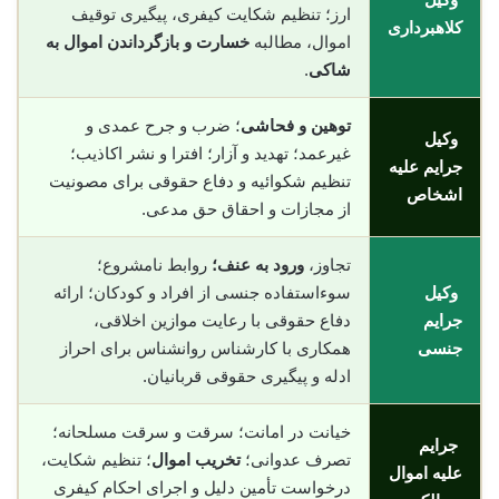
ارز؛ تنظیم شکایت کیفری، پیگیری توقیف
کلاهبرداری
اموال، مطالبه
خسارت و بازگرداندن اموال به
شاکی
.
توهین و فحاشی
؛ ضرب و جرح عمدی و
وکیل
غیرعمد؛ تهدید و آزار؛ افترا و نشر اکاذیب؛
جرایم علیه
تنظیم شکوائیه و دفاع حقوقی برای مصونیت
اشخاص
از مجازات و احقاق حق مدعی.
تجاوز،
ورود به عنف؛
روابط نامشروع؛
وکیل
سوءاستفاده جنسی از افراد و کودکان؛ ارائه
جرایم
دفاع حقوقی با رعایت موازین اخلاقی،
جنسی
همکاری با کارشناس روانشناس برای احراز
ادله و پیگیری حقوقی قربانیان.
خیانت در امانت؛ سرقت و سرقت مسلحانه؛
جرایم
تصرف عدوانی؛
تخریب اموال
؛ تنظیم شکایت،
علیه اموال
درخواست تأمین دلیل و اجرای احکام کیفری