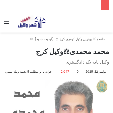
جستجو برای
منو
خانه
/
10 بهترین وکیل کیفری کرج 🥇【آپدیت جدید】⚖️
محمد محمدی⚖️وکیل کرج
وکیل پایه یک دادگستری
نوامبر 22, 2025
0
12,047
خواندن این مطلب 5 دقیقه زمان میبرد