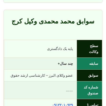
سوابق محمد محمدی وکیل کرج
سطح
پایه یک دادگستری
وکالت
سابقه
چند سال+
سوابق
عضو وکلای البرز – کارشناسی ارشد حقوق
شماره کد
……
صندوق
تماس 1
٠٩١٢٢٠١٠٩٢٩