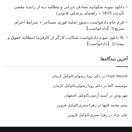
دانلود نمونه شکواییه تصادف جرحی و مطالبه دیه از راننده مقصر
(آپدیت 1405 + راهنمای پزشکی قانونی)
فرم خام دادخواست دستور تخلیه فوری مستاجر + شرایط اجرای
سریع🥇【دادخواست】
📝 دانلود نمونه دادخواست شکایت کارگر از کارفرما (مطالبه حقوق و
بیمه)🥇【دادخواست】
آخرین دیدگاه‌ها
roya rasooli
در
دکتر رویا رسولی⚖️وکیل کرمان
موسسه آلفا
در
دکتر رویا رسولی⚖️وکیل کرمان
مهرنوش
در
آسیه آزمون⚖️وکیل اصفهان
میثم محمد قلیها
در
زهرا سبزی⚖️وکیل قزوین
علی نژاد
در
زهرا سبزی⚖️وکیل قزوین