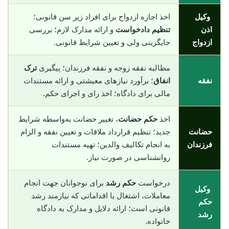
وکیل
اخذ اجازه ازدواج برای افراد زیر سن قانونی؛
اذن
تنظیم دادخواست
و ارائه مدارک لازم؛ بررسی
ازدواج
جایگزینی ولی و تعیین شرایط قانونی.
مطالبه نفقه زوجه و نفقه فرزندان؛ پیگیری
ترک
نفقه
انفاق
؛ برآورد نیازهای معیشتی و ارائه مستندات
مالی برای دادگاه؛ اخذ رای و اجرای حکم.
اخذ
حکم حضانت
، تغییر حضانت به‌واسطه شرایط
حضانت
جدید؛ تنظیم قرارداد ملاقات و تعیین نفقه و الزام
فرزندان
به انجام تکالیف والدین؛ تهیه مستندات
روانشناسی در صورت نیاز.
درخواست
حکم رشد
برای نوجوانان جهت انجام
وکیل
معاملات، اشتغال یا اقداماتی که نیازمند رشد
حکم
قانونی است؛ ارائه دلایل و مدارک به دادگاه
رشد
خانواده.