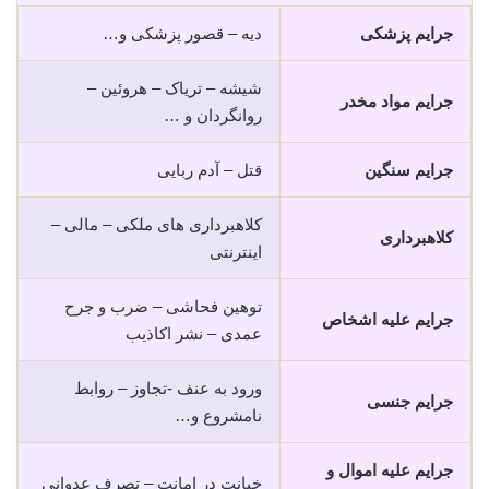
جرایم پزشکی
دیه – قصور پزشکی و…
شیشه – تریاک – هروئین –
جرایم مواد مخدر
روانگردان و …
جرایم سنگین
قتل – آدم ربایی
کلاهبرداری های ملکی – مالی –
کلاهبرداری
اینترنتی
توهین فحاشی – ضرب و جرح
جرایم علیه اشخاص
عمدی – نشر اکاذیب
ورود به عنف -تجاوز – روابط
جرایم جنسی
نامشروع و…
جرایم علیه اموال و
خیانت در امانت – تصرف عدوانی