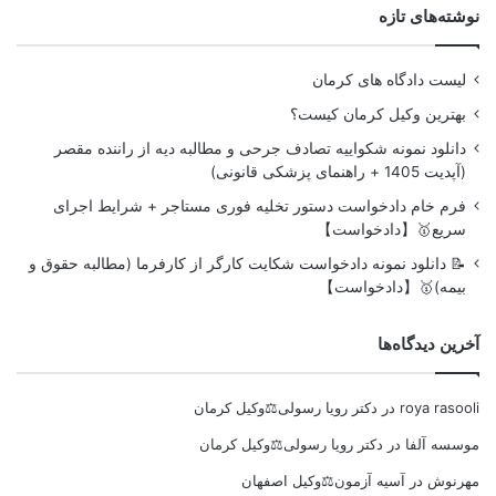
نوشته‌های تازه
لیست دادگاه های کرمان
بهترین وکیل کرمان کیست؟
دانلود نمونه شکواییه تصادف جرحی و مطالبه دیه از راننده مقصر
(آپدیت 1405 + راهنمای پزشکی قانونی)
فرم خام دادخواست دستور تخلیه فوری مستاجر + شرایط اجرای
سریع🥇【دادخواست】
📝 دانلود نمونه دادخواست شکایت کارگر از کارفرما (مطالبه حقوق و
بیمه)🥇【دادخواست】
آخرین دیدگاه‌ها
roya rasooli
در
دکتر رویا رسولی⚖️وکیل کرمان
موسسه آلفا
در
دکتر رویا رسولی⚖️وکیل کرمان
مهرنوش
در
آسیه آزمون⚖️وکیل اصفهان