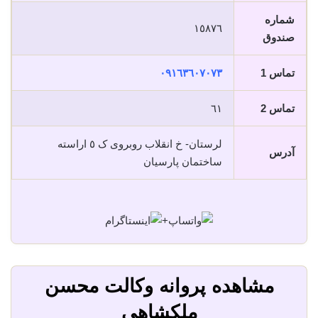
شماره
١٥٨٧٦
صندوق
تماس 1
٠٩١٦٣٦٠٧٠٧٣
تماس 2
٦١
لرستان- خ انقلاب روبروی ک ٥ اراسته
آدرس
ساختمان پارسیان
+
مشاهده پروانه وکالت محسن
ملکشاهی