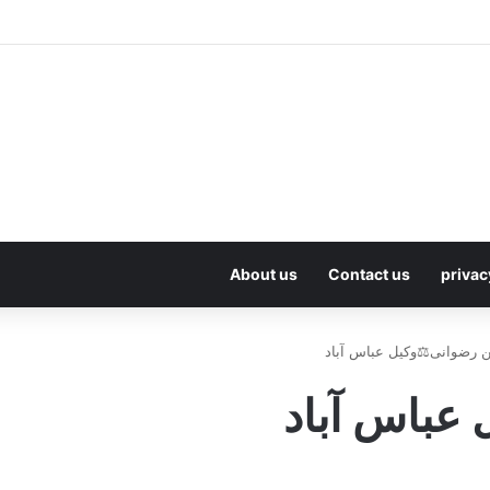
About us
Contact us
privac
رضوانی⚖️وکیل عباس آباد
عباس آباد