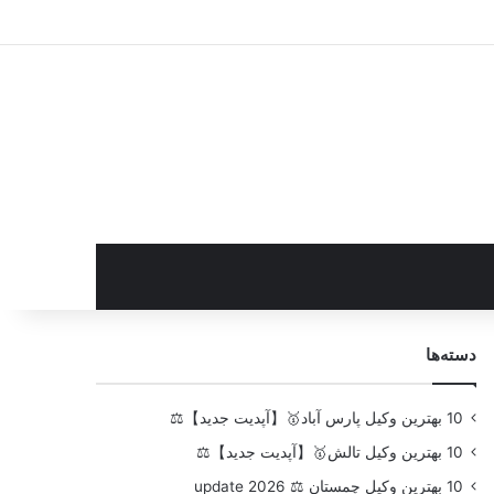
سایدبار
دسته‌ها
10 بهترین وکیل پارس آباد🥇【آپدیت جدید】⚖️
10 بهترین وکیل تالش🥇【آپدیت جدید】⚖️
10 بهترین وکیل چمستان ⚖️ update 2026