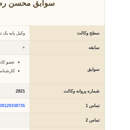
سوابق محسن رضو
سطح وکالت
وکیل پایه یک 
سابقه
+
عضو کانو
سوابق
کارشناس
شماره پروانه وکالت
2821
تماس 1
09129338735
تماس 2