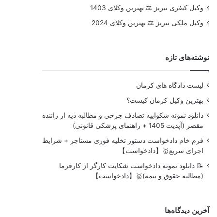
وکیل کیفری تبریز ⚖️ بهترین وکلای 1403
وکیل ملکی تبریز ⚖️ بهترین وکلای 2024
نوشته‌های تازه
لیست دادگاه های کرمان
بهترین وکیل کرمان کیست؟
دانلود نمونه شکواییه تصادف جرحی و مطالبه دیه از راننده
مقصر (آپدیت 1405 + راهنمای پزشکی قانونی)
فرم خام دادخواست دستور تخلیه فوری مستاجر + شرایط
اجرای سریع🥇【دادخواست】
📝 دانلود نمونه دادخواست شکایت کارگر از کارفرما
(مطالبه حقوق و بیمه)🥇【دادخواست】
آخرین دیدگاه‌ها