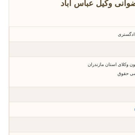
انی وکیل عباس آباد
دادگستری
ن وکلای استان مازندران
ی حقوق