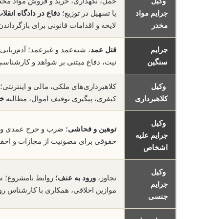
وکیل
حمل، نگهداری، خرید و فروش مواد مخد
جرایم مواد
یا تسهیل در توزیع؛
دفاع در دادگاه انقلا
مخدر
لایحه و اقدامات قانونی برای بازگرداند
جرایم
قتل عمد
، شبه‌عمد و غیرعمد؛ آدم‌ربایی
سنگین
نیت، دفاع مبتنی بر شواهد و کارشناسی؛
وکیل
کلاهبرداری‌های ملکی، مالی و اینترنتی
کلاهبرداری
کیفری، پیگیری توقیف اموال، مطالبه
خس
وکیل
توهین و فحاشی
؛ ضرب و جرح عمدی و غیر
جرایم علیه
حقوقی برای مصونیت از مجازات و احق
اشخاص
وکیل
تجاوز،
ورود به عنف؛
روابط نامشروع؛ سو
جرایم
موازین اخلاقی، همکاری با کارشناس روا
جنسی