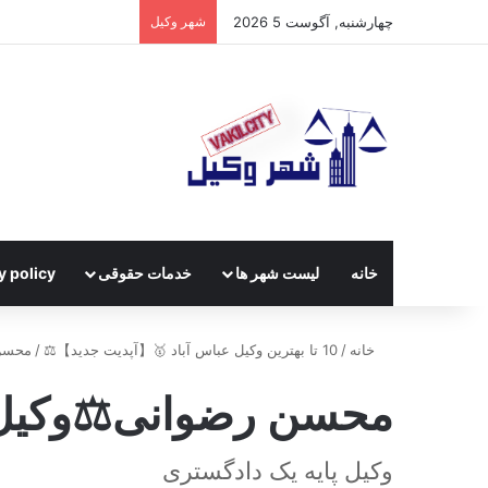
چهارشنبه, آگوست 5 2026
شهر وکیل
خانه
لیست شهر ها
خدمات حقوقی
y policy
خانه
/
10 تا بهترین وکیل عباس آباد 🥇【آپدیت جدید】⚖️
/
محسن 
محسن رضوانی⚖️وکیل 
وکیل پایه یک دادگستری