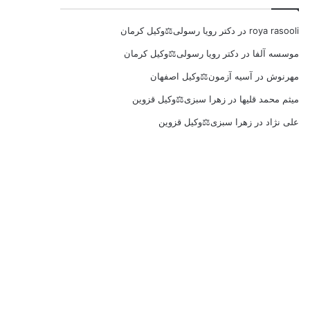
roya rasooli
در
دکتر رویا رسولی⚖️وکیل کرمان
موسسه آلفا
در
دکتر رویا رسولی⚖️وکیل کرمان
مهرنوش
در
آسیه آزمون⚖️وکیل اصفهان
میثم محمد قلیها
در
زهرا سبزی⚖️وکیل قزوین
علی نژاد
در
زهرا سبزی⚖️وکیل قزوین