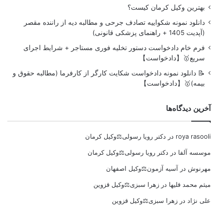
بهترین وکیل کرمان کیست؟
دانلود نمونه شکواییه تصادف جرحی و مطالبه دیه از راننده مقصر
(آپدیت 1405 + راهنمای پزشکی قانونی)
فرم خام دادخواست دستور تخلیه فوری مستاجر + شرایط اجرای
سریع🥇【دادخواست】
📝 دانلود نمونه دادخواست شکایت کارگر از کارفرما (مطالبه حقوق و
بیمه)🥇【دادخواست】
آخرین دیدگاه‌ها
roya rasooli
در
دکتر رویا رسولی⚖️وکیل کرمان
موسسه آلفا
در
دکتر رویا رسولی⚖️وکیل کرمان
مهرنوش
در
آسیه آزمون⚖️وکیل اصفهان
میثم محمد قلیها
در
زهرا سبزی⚖️وکیل قزوین
علی نژاد
در
زهرا سبزی⚖️وکیل قزوین