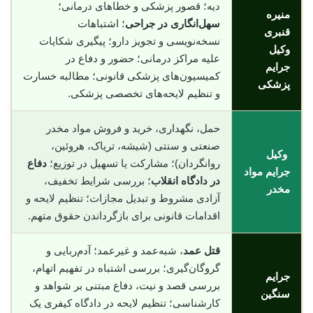
دیه؛ قصور پزشکی و خطاهای درمانی؛
منیره
سهل‌انگاری در جراحی
؛ اشتباهات
قنبری
نسخه‌نویسی و تجویز دارو؛ پیگیری شکایات
وکیل
علیه مراکز درمانی؛ حضور و دفاع در
جرایم
کمیسیون‌های پزشکی قانونی؛ مطالبه خسارت
پزشکی
و تنظیم لایحه‌های تخصصی پزشکی.
حمل، نگهداری، خرید و فروش مواد مخدر
صنعتی و سنتی (شیشه، تریاک، هروئین،
وکیل
روانگردان)؛ مشارکت یا تسهیل در توزیع؛
دفاع
جرایم مواد
در دادگاه انقلاب
؛ بررسی شرایط تخفیف،
مخدر
آزادی مشروط و تبدیل مجازات؛ تنظیم لایحه و
اقدامات قانونی برای بازگرداندن حقوق متهم.
قتل عمد
، شبه‌عمد و غیرعمد؛ آدم‌ربایی و
گروگان‌گیری؛ بررسی اشتباه در تفهیم اتهام،
جرایم
بررسی قصد و نیت، دفاع مبتنی بر شواهد و
سنگین
کارشناسی؛ تنظیم لایحه در دادگاه کیفری یک