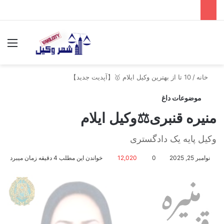
جستجو برای
منو
خانه
/
10 تا از بهترین وکیل ایلام 🥇【آپدیت جدید】
موضوعات داغ
منیره قنبری⚖️وکیل ایلام
وکیل پایه یک دادگستری
نوامبر 25, 2025
0
12,020
خواندن این مطلب 4 دقیقه زمان میبرد