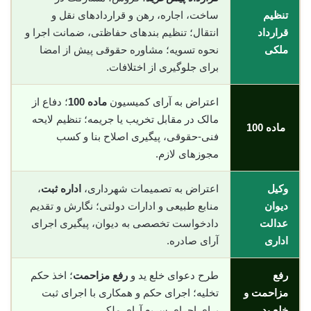
تنظیم
ساخت، اجاره، رهن و قراردادهای نقل و
قرارداد
انتقال؛ تنظیم بندهای حفاظتی، ضمانت اجرا و
ملکی
نحوه تسویه؛ مشاوره حقوقی پیش از امضا
برای جلوگیری از اختلافات.
اعتراض به آرای کمیسیون
ماده 100
؛ دفاع از
مالک در مقابل تخریب یا جریمه؛ تنظیم لایحه
ماده 100
فنی-حقوقی، پیگیری اصلاح بنا و کسب
مجوزهای لازم.
وکیل
اعتراض به تصمیمات شهرداری،
اداره ثبت
،
دیوان
منابع طبیعی و ادارات دولتی؛ نگارش و تقدیم
عدالت
دادخواست تخصصی به دیوان، پیگیری اجرای
اداری
آرای صادره.
رفع
طرح دعوای خلع ید و
رفع مزاحمت
؛ اخذ حکم
مزاحمت و
تخلیه؛ اجرای حکم و همکاری با اجرای ثبت
خلع ید
برای اجرای سریع آرای ملکی.