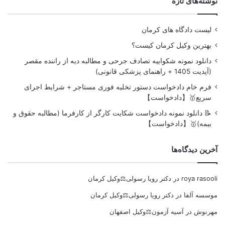
نوشته‌های تازه
لیست دادگاه های کرمان
بهترین وکیل کرمان کیست؟
دانلود نمونه شکواییه تصادف جرحی و مطالبه دیه از راننده مقصر
(آپدیت 1405 + راهنمای پزشکی قانونی)
فرم خام دادخواست دستور تخلیه فوری مستاجر + شرایط اجرای
سریع🥇【دادخواست】
📝 دانلود نمونه دادخواست شکایت کارگر از کارفرما (مطالبه حقوق و
بیمه)🥇【دادخواست】
آخرین دیدگاه‌ها
roya rasooli
در
دکتر رویا رسولی⚖️وکیل کرمان
موسسه آلفا
در
دکتر رویا رسولی⚖️وکیل کرمان
مهرنوش
در
آسیه آزمون⚖️وکیل اصفهان