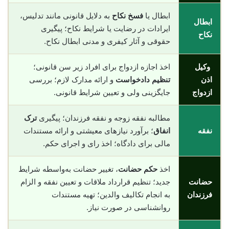
ابطال یا
فسخ نکاح
به دلایل قانونی مانند تدلیس،
ابطال
ایرادات در رضایت یا شرایط نکاح؛ پیگیری
نکاح
حقوقی و آثار کیفری و مدنی ابطال نکاح.
وکیل
اخذ اجازه ازدواج برای افراد زیر سن قانونی؛
اذن
تنظیم دادخواست
و ارائه مدارک لازم؛ بررسی
ازدواج
جایگزینی ولی و تعیین شرایط قانونی.
مطالبه نفقه زوجه و نفقه فرزندان؛ پیگیری
ترک
نفقه
انفاق
؛ برآورد نیازهای معیشتی و ارائه مستندات
مالی برای دادگاه؛ اخذ رای و اجرای حکم.
اخذ
حکم حضانت
، تغییر حضانت به‌واسطه شرایط
حضانت
جدید؛ تنظیم قرارداد ملاقات و تعیین نفقه و الزام
فرزندان
به انجام تکالیف والدین؛ تهیه مستندات
روانشناسی در صورت نیاز.