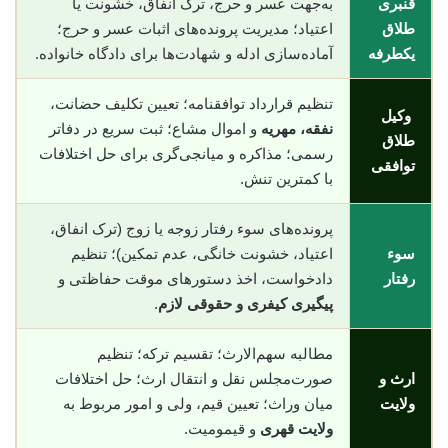
قنبری
به‌جهت عسر و حرج، ترک انفاق، خشونت یا
طلاق
اعتیاد؛ مدیریت پرونده‌های اثبات عسر و حرج؛
یکطرفه
آماده‌سازی ادله و شهادت‌ها برای دادگاه خانواده.
تنظیم قرارداد توافقنامه؛ تعیین تکلیف حضانت،
وکیل
نفقه، مهریه
و اموال مشاع؛ ثبت سریع در دفاتر
طلاق
رسمی؛ مذاکره و میانجی‌گری برای حل اختلافات
توافقی
با کمترین تنش.
پرونده‌های سوء رفتار زوجه یا زوج (ترک انفاق،
سوء
اعتیاد، خشونت خانگی، عدم تمکین)؛ تنظیم
رفتار
دادخواست، اخذ دستورهای موقت حفاظتی و
پیگیری کیفری و حقوقی لازم
.
مطالبه سهم‌الارث؛ تقسیم ترکه؛ تنظیم
ارث و
صورت‌مجلس نقل و انتقال ارث؛ حل اختلافات
ولایت
میان وراث؛ تعیین قیم، ولی و امور مربوط به
ولایت قهری
و قیمومیت.