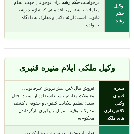
درخواست
حکم رشد
برای نوجوانان جهت انجام
وکیل
معاملات، اشتغال یا اقداماتی که نیازمند رشد
حکم
قانونی است؛ ارائه دلایل و مدارک به دادگاه
رشد
خانواده.
وکیل ملکی ایلام منیره قنبری
منیره
فروش مال غیر
، پیش‌فروش غیرقانونی،
قنبری
معاملات معارض، سوء‌استفاده از اسناد، جعل
وکیل
سند؛ تنظیم شکایت کیفری و حقوقی، کشف
کلاهبرداری
مدارک، توقیف اموال و پیگیری بازگرداندن
های ملکی
محکوم‌به.
قرارداد پیش‌خرید
، فروش، مشارکت در