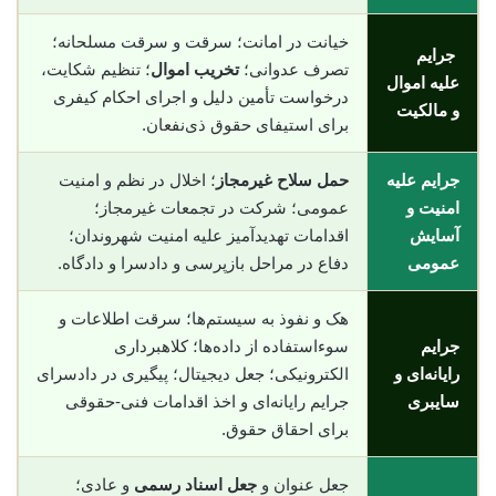
خیانت در امانت؛ سرقت و سرقت مسلحانه؛
جرایم
تصرف عدوانی؛
تخریب اموال
؛ تنظیم شکایت،
علیه اموال
درخواست تأمین دلیل و اجرای احکام کیفری
و مالکیت
برای استیفای حقوق ذی‌نفعان.
جرایم علیه
حمل سلاح غیرمجاز
؛ اخلال در نظم و امنیت
امنیت و
عمومی؛ شرکت در تجمعات غیرمجاز؛
آسایش
اقدامات تهدیدآمیز علیه امنیت شهروندان؛
عمومی
دفاع در مراحل بازپرسی و دادسرا و دادگاه.
هک و نفوذ به سیستم‌ها؛ سرقت اطلاعات و
جرایم
سوء‌استفاده از داده‌ها؛ کلاهبرداری
رایانه‌ای و
الکترونیکی؛ جعل دیجیتال؛ پیگیری در دادسرای
سایبری
جرایم رایانه‌ای و اخذ اقدامات فنی-حقوقی
برای احقاق حقوق.
جعل عنوان و
جعل اسناد رسمی
و عادی؛