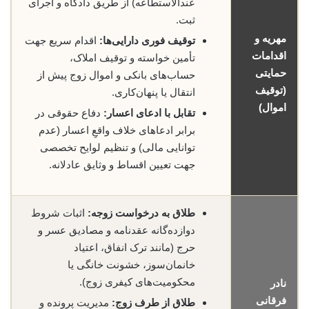
عندالاستطاعه) از طریق دادگاه و اجرای
ثبت.
مهریه و
توقیف فوری دارایی‌ها:
اقدام سریع جهت
اقدامات
تأمین خواسته و توقیف املاک،
حمایتی
حساب‌های بانکی و اموال زوج پیش از
(توقیف
انتقال یا پنهان‌کاری.
اموال)
تقابل با ادعای اعسار:
دفاع حقوقی در
برابر ادعاهای خلاف واقعِ اعسار (عدم
توانایی مالی) و تنظیم لوایح تخصصی
جهت تعیین اقساط و وثایق عادلانه.
طلاق به درخواست زوجه:
اثبات شروط
دوازده‌گانه عقدنامه و مصادیق عسر و
حرج (مانند ترک انفاق، اعتیاد
خانمان‌سوز، خشونت خانگی یا
محکومیت‌های کیفری زوج).
نادر
فرقانی
طلاق از طرف زوج:
مدیریت پرونده و