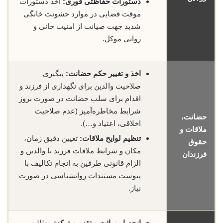
دستورات حفاظتی فوری:
اخذ دستورات
موقت قضایی در موارد خشونت خانگی
شدید جهت صیانت از امنیت جانی و
روانی موکل.
اخذ و تغییر حکم حضانت:
پیگیری
صلاحیت والدین برای نگهداری از فرزند و
اقدام برای سلب حضانت در صورت بروز
شرایط مخاطره‌آمیز (عدم صلاحیت
حضانت،
اخلاقی، اعتیاد و…).
ملاقات و
تنظیم لوایح ملاقات:
تعیین دقیق زمان،
حقوق
مکان و شرایط ملاقات فرزند با والدین و
فرزندان
الزام قانونی طرفین به انجام تکالیف با
پیوست مستندات روانشناسی در صورت
نیاز.
انحصار وراثت و تقسیم ترکه:
مطالبه