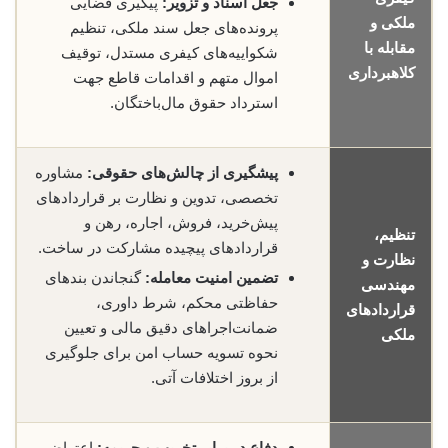
جعل اسناد و تزویر:
پیگیری قضایی
ملکی و
پرونده‌های جعل سند ملکی، تنظیم
مقابله با
شکواییه‌های کیفری مستدل، توقیف
کلاهبرداری
اموال متهم و اقدامات قاطع جهت
استرداد حقوق مال‌باختگان.
پیشگیری از چالش‌های حقوقی:
مشاوره
تخصصی، تدوین و نظارت بر قراردادهای
پیش‌خرید، فروش، اجاره، رهن و
تنظیم،
قراردادهای پیچیده مشارکت در ساخت.
نظارت و
تضمین امنیت معامله:
گنجاندن بندهای
مهندسی
حفاظتی محکم، شرط داوری،
قراردادهای
ضمانت‌اجراهای دقیق مالی و تعیین
ملکی
نحوه تسویه حساب امن برای جلوگیری
از بروز اختلافات آتی.
دفاع در برابر تخریب و جریمه:
اعتراض