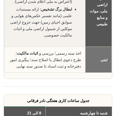
(اعتراض به ملی اعلام شدن اراضی).
اراضی
ابطال برگ تشخیص:
ارائه مستندات
ملی، موات
علمی (مانند تفسیر عکس‌های هوایی و
و منابع
سوابق احیای زمین) جهت خروج اراضی
طبیعی
موکلین از شمول اراضی ملی و اثبات
مالکیت خصوصی.
اخذ سند رسمی؛ بررسی و
اثبات مالکیت
؛
ثبتی
طرح دعوی ابطال یا اصلاح سند؛ پیگیری امور
دفترخانه و ثبت اسناد تا صدور سند نهایی.
جدول ساعات کاری هفتگی نادر فرقانی
شنبه تا چهارشنبه
8 الی 21