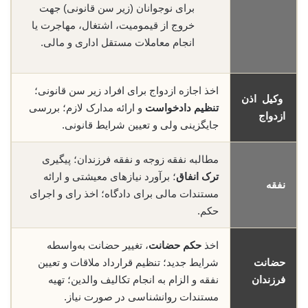
برای نوجوانان (زیر سن قانونی) جهت
خروج از قیمومیت، اشتغال، مهاجرت یا
انجام معاملات مستقل اداری و مالی.
اخذ اجازه ازدواج برای افراد زیر سن قانونی؛
وکیل اذن
تنظیم دادخواست
و ارائه مدارک لازم؛ بررسی
ازدواج
جایگزینی ولی و تعیین شرایط قانونی.
مطالبه نفقه زوجه و نفقه فرزندان؛ پیگیری
ترک انفاق
؛ برآورد نیازهای معیشتی و ارائه
نفقه
مستندات مالی برای دادگاه؛ اخذ رای و اجرای
حکم.
اخذ
حکم حضانت
، تغییر حضانت به‌واسطه
حضانت
شرایط جدید؛ تنظیم قرارداد ملاقات و تعیین
فرزندان
نفقه و الزام به انجام تکالیف والدین؛ تهیه
مستندات روانشناسی در صورت نیاز.