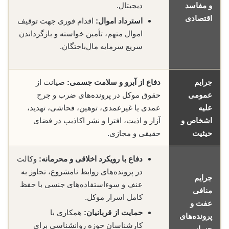
و مفاسد
دیجیتال.
اقتصادی
استرداد اموال:
اقدام فوری جهت توقیف
اموال متهم، تأمین خواسته و بازگرداندن
سریع سرمایه مال‌باختگان.
جرایم
دفاع از آبرو و سلامت جسمی:
صیانت از
عمومی
حقوق موکل در پرونده‌های ضرب و جرح
علیه
عمدی یا غیرعمدی، توهین، فحاشی، تهدید،
اشخاص و
آزار و اذیت، افترا و نشر اکاذیب در فضای
حیثیت
حقیقی و مجازی.
دفاع با رویکرد اخلاقی و محرمانه:
وکالت
در پرونده‌های روابط نامشروع، تجاوز به
جرایم
عنف و سوءاستفاده‌های جنسی با حفظ
منافی
کامل اسرار موکل.
عفت و
حمایت از قربانیان:
همکاری با
پرونده‌های
کارشناسان حوزه روانشناسی برای
حساس