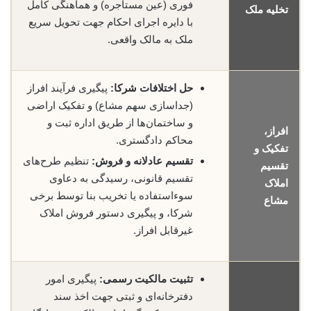
فوری (عین مستاجره) و هماهنگی کامل
تخلیه ملک
با دایره اجرای احکام جهت تحویل سریع
ملک به مالک واقعی.
حل اختلافات شرکا:
پیگیری فرآیند افراز
(جداسازی سهم مشاع) و تفکیک اراضی
و ساختمان‌ها از طریق اداره ثبت و
افراز،
محاکم دادگستری.
تفکیک و
تقسیم عادلانه و فروش:
تنظیم طرح‌های
تقسیم
تقسیم قانونی، رسیدگی به دعاوی
املاک
سوءاستفاده یا تخریب بنا توسط برخی
مشاع
شرکا، و پیگیری دستور فروش املاک
غیرقابل افراز.
تثبیت مالکیت رسمی:
پیگیری امور
دفترخانه‌ای و ثبتی جهت اخذ سند