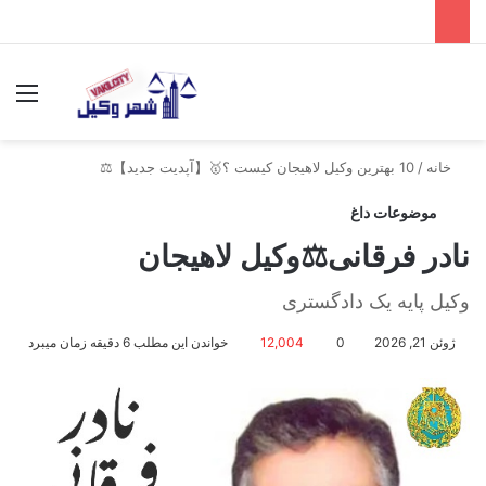
جستجو برای
منو
خانه
/
10 بهترین وکیل لاهیجان کیست ؟🥇【آپدیت جدید】⚖️
موضوعات داغ
نادر فرقانی⚖️وکیل لاهیجان
وکیل پایه یک دادگستری
ژوئن 21, 2026
0
12,004
خواندن این مطلب 6 دقیقه زمان میبرد