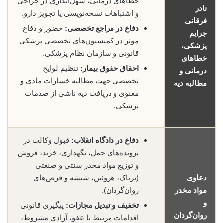
خطاهای درمانی، سهل‌انگاری در جراحی
نادر
و اشتباهات نسخه‌نویسی یا تجویز دارو.
فرقانی
دفاع در مراجع تخصصی:
حضور و دفاع
جرایم
مؤثر در کمیسیون‌های تخصصی پزشکی
پزشکی،
قانونی و سازمان نظام پزشکی.
خطاهای
احقاق حقوق بیمار:
تنظیم لوایح
درمانی و
تخصصی جهت مطالبه خسارات مادی و
مطالبه دیه
معنوی و دریافت دیه ناشی از صدمات
پزشکی.
دفاع در دادگاه انقلاب:
قبول وکالت در
پرونده‌های حمل، نگهداری، خرید، فروش
و توزیع مواد مخدر سنتی و صنعتی
دعاوی
(تریاک، هروئین، شیشه و قرص‌های
مواد مخدر
روان‌گردان).
و
تخفیف و تبدیل مجازات:
پیگیری قانونی
روان‌گردان
اقدامات مرتبط با عفو، آزادی مشروط،