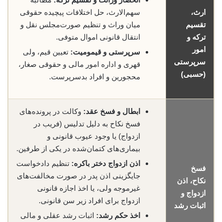
ارث،
سهم‌الارث، حل اختلافات پیچیده حقوقی
تقسیم
میان وراث و تنظیم صورت‌مجلس نقل و
ترکه و
انتقال قانونی اموال متوفی.
امور
سرپرستی و قیمومیت:
تعیین قیم، ولی
سرپرستی
قهری و اداره امور مالی و حقوقی صغار،
(حسبی)
محجورین و افراد بدسرپرست.
ابطال و فسخ عقد:
وکالت در پرونده‌های
فسخ نکاح به دلیل تدلیس (فریب در
ازدواج) یا وجود عیوب قانونی و
بیماری‌های کتمان‌شده در یکی از طرفین.
اذن ازدواج دختر باکره:
تنظیم دادخواست
فسخ
جایگزینی اذن پدر در صورت مخالفت‌های
نکاح، اذن
غیرموجه ولی، یا اخذ اجازه قانونی
ازدواج و
ازدواج برای افراد زیر سن قانونی.
اثبات رشد
اخذ حکم رشد:
اثبات رشد عقلی و مالی