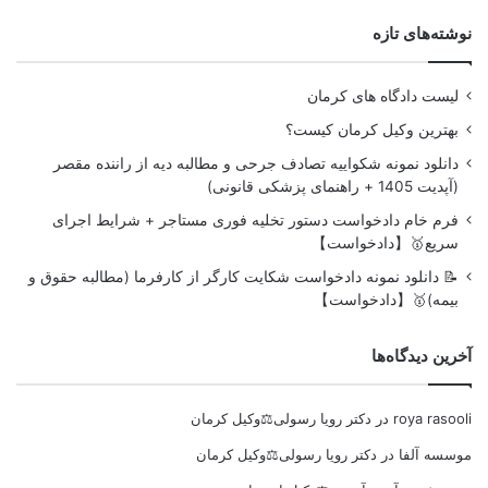
نوشته‌های تازه
لیست دادگاه های کرمان
بهترین وکیل کرمان کیست؟
دانلود نمونه شکواییه تصادف جرحی و مطالبه دیه از راننده مقصر
(آپدیت 1405 + راهنمای پزشکی قانونی)
فرم خام دادخواست دستور تخلیه فوری مستاجر + شرایط اجرای
سریع🥇【دادخواست】
📝 دانلود نمونه دادخواست شکایت کارگر از کارفرما (مطالبه حقوق و
بیمه)🥇【دادخواست】
آخرین دیدگاه‌ها
roya rasooli
در
دکتر رویا رسولی⚖️وکیل کرمان
موسسه آلفا
در
دکتر رویا رسولی⚖️وکیل کرمان