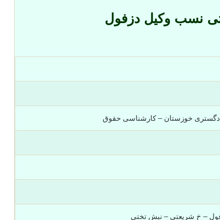
تی نسب وکیل دزفول
ادگستری خوزستان – کارشناسی حقوق
ول – خ شريعتي – نبش تختي