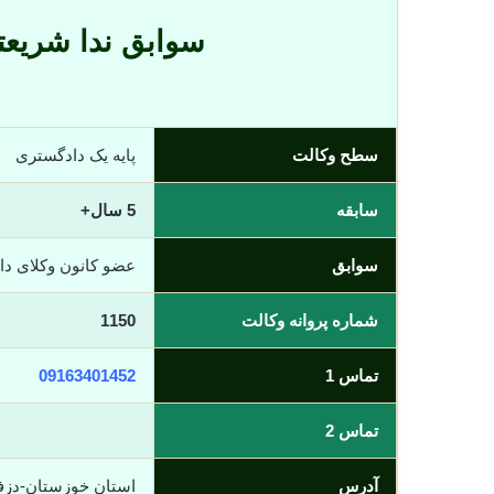
سوابق ندا شریع
سطح وکالت
پایه یک دادگستری
سابقه
5 سال+
سوابق
عضو کانون وکلای د
شماره پروانه وکالت
1150
تماس 1
09163401452
تماس 2
آدرس
استان خوزستان-دزف