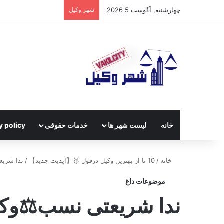
چهارشنبه, آگوست 5 2026
شهر وکیل
خانه
لیست شهر ها
خدمات حقوقی
y policy
خانه
/
10 تا از بهترین وکیل دزفول 🥇【آپدیت جدید】
/
ندا شریع
موضوعات داغ
ندا شریعتی نسب⚖️وک