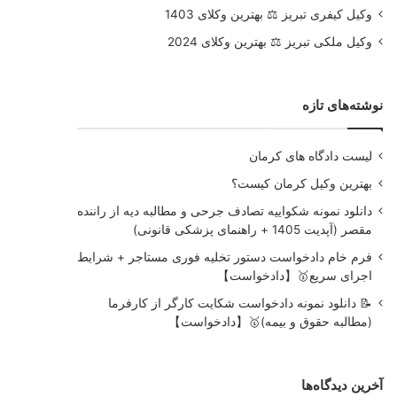
وکیل کیفری تبریز ⚖️ بهترین وکلای 1403
وکیل ملکی تبریز ⚖️ بهترین وکلای 2024
نوشته‌های تازه
لیست دادگاه های کرمان
بهترین وکیل کرمان کیست؟
دانلود نمونه شکواییه تصادف جرحی و مطالبه دیه از راننده
مقصر (آپدیت 1405 + راهنمای پزشکی قانونی)
فرم خام دادخواست دستور تخلیه فوری مستاجر + شرایط
اجرای سریع🥇【دادخواست】
📝 دانلود نمونه دادخواست شکایت کارگر از کارفرما
(مطالبه حقوق و بیمه)🥇【دادخواست】
آخرین دیدگاه‌ها