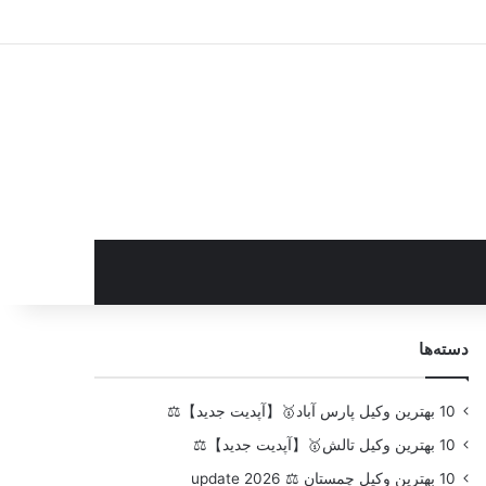
سایدبار
دسته‌ها
10 بهترین وکیل پارس آباد🥇【آپدیت جدید】⚖️
10 بهترین وکیل تالش🥇【آپدیت جدید】⚖️
10 بهترین وکیل چمستان ⚖️ update 2026