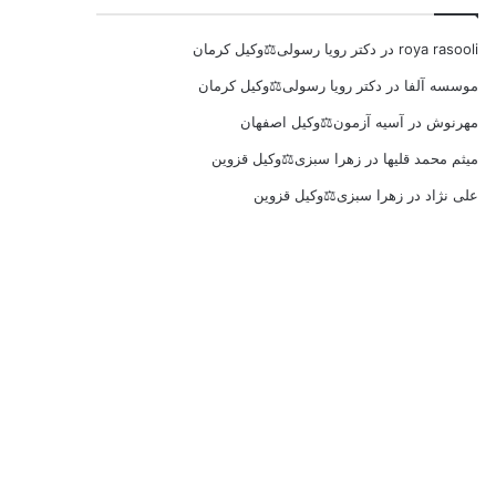
roya rasooli
در
دکتر رویا رسولی⚖️وکیل کرمان
موسسه آلفا
در
دکتر رویا رسولی⚖️وکیل کرمان
مهرنوش
در
آسیه آزمون⚖️وکیل اصفهان
میثم محمد قلیها
در
زهرا سبزی⚖️وکیل قزوین
علی نژاد
در
زهرا سبزی⚖️وکیل قزوین