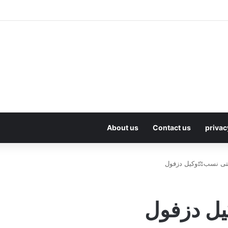
About us
Contact us
privac
تی نسب⚖️وکیل دزفول
یل دزفول