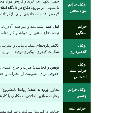
حمل، نگهداری، خرید و فروش مواد مخد
وکیل جرایم
یا تسهیل در توزیع؛
دفاع در دادگاه انقلا
مواد مخدر
لایحه و اقدامات قانونی برای بازگردان
جرایم
قتل عمد
، شبه‌عمد و غیرعمد؛ آدم‌ربای
سنگین
نیت، دفاع مبتنی بر شواهد و کارشناسی
وکیل
کلاهبرداری‌های ملکی، مالی و اینترنتی
کلاهبرداری
شکایت کیفری، پیگیری توقیف اموال، 
وکیل
توهین و فحاشی
؛ ضرب و جرح عمدی و غی
جرایم علیه
حقوقی برای مصونیت از مجازات و اح
اشخاص
وکیل جرایم
تجاوز،
ورود به عنف؛
روابط نامشروع؛ سو
جنسی
رعایت موازین اخلاقی، همکاری با کارش
جرایم علیه
خیانت در امانت؛ سرقت و سرقت مسل