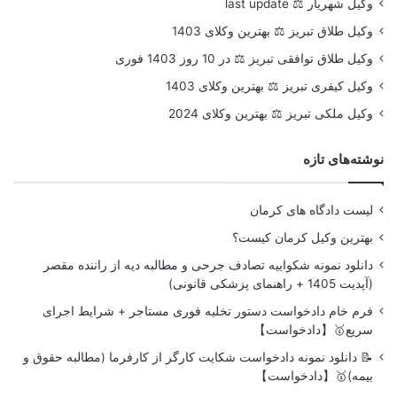
وکیل شهریار ⚖️ last update
وکیل طلاق تبریز ⚖️ بهترین وکلای 1403
وکیل طلاق توافقی تبریز ⚖️ در 10 روز 1403 فوری
وکیل کیفری تبریز ⚖️ بهترین وکلای 1403
وکیل ملکی تبریز ⚖️ بهترین وکلای 2024
نوشته‌های تازه
لیست دادگاه های کرمان
بهترین وکیل کرمان کیست؟
دانلود نمونه شکواییه تصادف جرحی و مطالبه دیه از راننده مقصر
(آپدیت 1405 + راهنمای پزشکی قانونی)
فرم خام دادخواست دستور تخلیه فوری مستاجر + شرایط اجرای
سریع🥇【دادخواست】
📝 دانلود نمونه دادخواست شکایت کارگر از کارفرما (مطالبه حقوق و
بیمه)🥇【دادخواست】