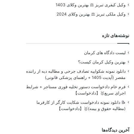
وکیل کیفری تبریز ⚖️ بهترین وکلای 1403
وکیل ملکی تبریز ⚖️ بهترین وکلای 2024
نوشته‌های تازه
لیست دادگاه های کرمان
بهترین وکیل کرمان کیست؟
دانلود نمونه شکواییه تصادف جرحی و مطالبه دیه از راننده
مقصر (آپدیت 1405 + راهنمای پزشکی قانونی)
فرم خام دادخواست دستور تخلیه فوری مستاجر + شرایط
اجرای سریع🥇【دادخواست】
📝 دانلود نمونه دادخواست شکایت کارگر از کارفرما
(مطالبه حقوق و بیمه)🥇【دادخواست】
آخرین دیدگاه‌ها