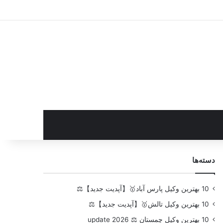
سایدبار
دسته‌ها
10 بهترین وکیل پارس آباد🥇【آپدیت جدید】⚖️
10 بهترین وکیل تالش🥇【آپدیت جدید】⚖️
10 بهترین وکیل چمستان ⚖️ update 2026