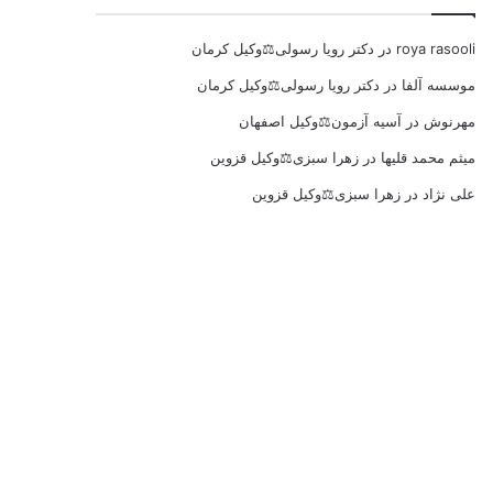
roya rasooli
در
دکتر رویا رسولی⚖️وکیل کرمان
موسسه آلفا
در
دکتر رویا رسولی⚖️وکیل کرمان
مهرنوش
در
آسیه آزمون⚖️وکیل اصفهان
میثم محمد قلیها
در
زهرا سبزی⚖️وکیل قزوین
علی نژاد
در
زهرا سبزی⚖️وکیل قزوین