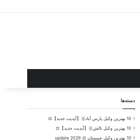
سایدبار
دسته‌ها
10 بهترین وکیل پارس آباد🥇【آپدیت جدید】⚖️
10 بهترین وکیل تالش🥇【آپدیت جدید】⚖️
10 بهترین وکیل چمستان ⚖️ update 2026