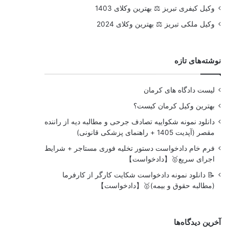
وکیل کیفری تبریز ⚖️ بهترین وکلای 1403
وکیل ملکی تبریز ⚖️ بهترین وکلای 2024
نوشته‌های تازه
لیست دادگاه های کرمان
بهترین وکیل کرمان کیست؟
دانلود نمونه شکواییه تصادف جرحی و مطالبه دیه از راننده
مقصر (آپدیت 1405 + راهنمای پزشکی قانونی)
فرم خام دادخواست دستور تخلیه فوری مستاجر + شرایط
اجرای سریع🥇【دادخواست】
📝 دانلود نمونه دادخواست شکایت کارگر از کارفرما
(مطالبه حقوق و بیمه)🥇【دادخواست】
آخرین دیدگاه‌ها