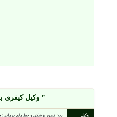
” وکیل کیفری بج
وکیل
دیه؛ قصور پزشکی و خطاهای درمانی؛
س