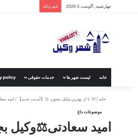
چهارشنبه, آگوست 5 2026
شهر وکیل
خانه
لیست شهر ها
خدمات حقوقی
y policy
خانه
/
10 تا از بهترین وکیل بجنورد 🥇【آپدیت جدید】
/
امید سعا
موضوعات داغ
امید سعادتی⚖️وکیل بج