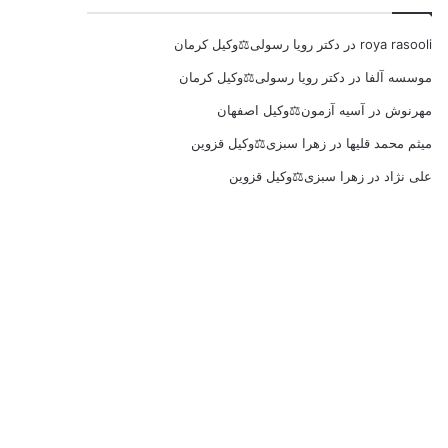
roya rasooli
در
دکتر رویا رسولی⚖️وکیل کرمان
موسسه آلفا
در
دکتر رویا رسولی⚖️وکیل کرمان
مهرنوش
در
آسیه آزمون⚖️وکیل اصفهان
میثم محمد قلیها
در
زهرا سبزی⚖️وکیل قزوین
علی نژاد
در
زهرا سبزی⚖️وکیل قزوین