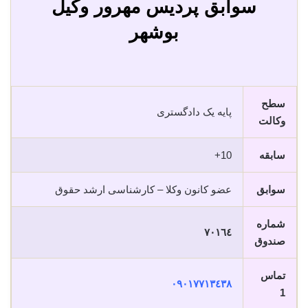
سوابق پردیس مهرور وکیل
بوشهر
سطح
پایه یک دادگستری
وکالت
سابقه
10+
سوابق
عضو کانون وکلا – کارشناسی ارشد حقوق
شماره
٧٠١٦٤
صندوق
تماس
٠٩٠١٧٧١٣٤٣٨
1