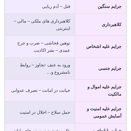
جرایم سنگین
قتل – آدم ربایی
کلاهبرداری های ملکی – مالی –
کلاهبرداری
اینترنتی
توهین فحاشی – ضرب و جرح
جرایم علیه اشخاص
عمدی – نشر اکاذیب
ورود به عنف -تجاوز – روابط
جرایم جنسی
نامشروع و…
جرایم علیه اموال و
خیانت در امانت – تصرف عدوانی
مالکیت
جرایم علیه امنیت و
حمل سلاح – اخلال در امنیت
آسایش عمومی
جرایم رایانه‌ای و
هک و نفوذ به سیستم های رایانه