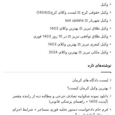
وکیل
وکیل حقوقی کرج ⚖️ لیست وکلای کرج⚖️{1404}
وکیل شهریار ⚖️ last update
وکیل طلاق تبریز ⚖️ بهترین وکلای 1403
وکیل طلاق توافقی تبریز ⚖️ در 10 روز 1403 فوری
وکیل کیفری تبریز ⚖️ بهترین وکلای 1403
وکیل ملکی تبریز ⚖️ بهترین وکلای 2024
نوشته‌های تازه
لیست دادگاه های کرمان
بهترین وکیل کرمان کیست؟
دانلود نمونه شکواییه تصادف جرحی و مطالبه دیه از راننده مقصر
(آپدیت 1405 + راهنمای پزشکی قانونی)
فرم خام دادخواست دستور تخلیه فوری مستاجر + شرایط اجرای
سریع🥇【دادخواست】