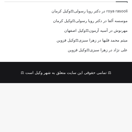
roya rasooli
در
دکتر رویا رسولی⚖️وکیل کرمان
موسسه آلفا
در
دکتر رویا رسولی⚖️وکیل کرمان
مهرنوش
در
آسیه آزمون⚖️وکیل اصفهان
میثم محمد قلیها
در
زهرا سبزی⚖️وکیل قزوین
علی نژاد
در
زهرا سبزی⚖️وکیل قزوین
⚖ تمامی حقوقی این سایت متعلق به شهر وکیل است ⚖