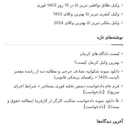
وکیل طلاق توافقی تبریز ⚖️ در 10 روز 1403 فوری
وکیل کیفری تبریز ⚖️ بهترین وکلای 1403
وکیل ملکی تبریز ⚖️ بهترین وکلای 2024
نوشته‌های تازه
لیست دادگاه های کرمان
بهترین وکیل کرمان کیست؟
دانلود نمونه شکواییه تصادف جرحی و مطالبه دیه از راننده مقصر
(آپدیت 1405 + راهنمای پزشکی قانونی)
فرم خام دادخواست دستور تخلیه فوری مستاجر + شرایط اجرای
سریع🥇【دادخواست】
📝 دانلود نمونه دادخواست شکایت کارگر از کارفرما (مطالبه حقوق و
بیمه)🥇【دادخواست】
آخرین دیدگاه‌ها