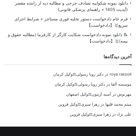
دانلود نمونه شکواییه تصادف جرحی و مطالبه دیه از راننده مقصر
(آپدیت 1405 + راهنمای پزشکی قانونی)
فرم خام دادخواست دستور تخلیه فوری مستاجر + شرایط اجرای
سریع🥇【دادخواست】
📝 دانلود نمونه دادخواست شکایت کارگر از کارفرما (مطالبه حقوق و
بیمه)🥇【دادخواست】
آخرین دیدگاه‌ها
roya rasooli
در
دکتر رویا رسولی⚖️وکیل کرمان
موسسه آلفا
در
دکتر رویا رسولی⚖️وکیل کرمان
مهرنوش
در
آسیه آزمون⚖️وکیل اصفهان
میثم محمد قلیها
در
زهرا سبزی⚖️وکیل قزوین
علی نژاد
در
زهرا سبزی⚖️وکیل قزوین