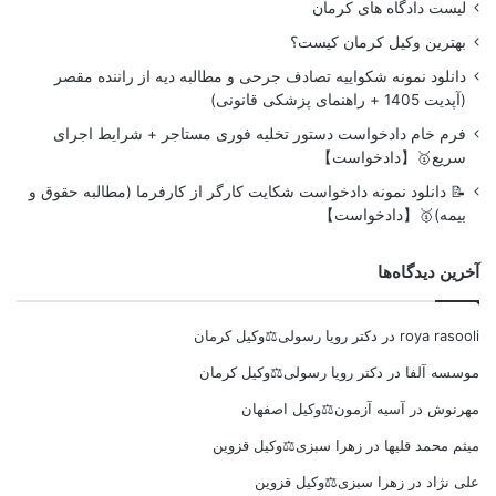
لیست دادگاه های کرمان
بهترین وکیل کرمان کیست؟
دانلود نمونه شکواییه تصادف جرحی و مطالبه دیه از راننده مقصر
(آپدیت 1405 + راهنمای پزشکی قانونی)
فرم خام دادخواست دستور تخلیه فوری مستاجر + شرایط اجرای
سریع🥇【دادخواست】
📝 دانلود نمونه دادخواست شکایت کارگر از کارفرما (مطالبه حقوق و
بیمه)🥇【دادخواست】
آخرین دیدگاه‌ها
roya rasooli
در
دکتر رویا رسولی⚖️وکیل کرمان
موسسه آلفا
در
دکتر رویا رسولی⚖️وکیل کرمان
مهرنوش
در
آسیه آزمون⚖️وکیل اصفهان
میثم محمد قلیها
در
زهرا سبزی⚖️وکیل قزوین
علی نژاد
در
زهرا سبزی⚖️وکیل قزوین