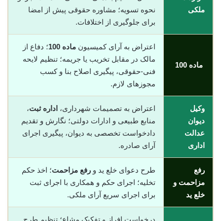
ملکی
نحوه تسویه؛ مشاوره حقوقی پیش از امضا
برای جلوگیری از اختلافات.
اعتراض به آرای کمیسیون
ماده 100
؛ دفاع از
مالک در مقابل تخریب یا جریمه؛ تنظیم لایحه
ماده 100
فنی-حقوقی، پیگیری اصلاح بنا و کسب
مجوزهای لازم.
وکیل
اعتراض به تصمیمات شهرداری،
اداره ثبت
،
دیوان
منابع طبیعی و ادارات دولتی؛ نگارش و تقدیم
عدالت
دادخواست تخصصی به دیوان، پیگیری اجرای
اداری
آرای صادره.
رفع
طرح دعوای خلع ید و
رفع مزاحمت
؛ اخذ حکم
مزاحمت و
تخلیه؛ اجرای حکم و همکاری با اجرای ثبت
خلع ید
برای اجرای سریع آرای ملکی.
درخواست افراز و تفکیک مشاع؛ تنظیم طرح