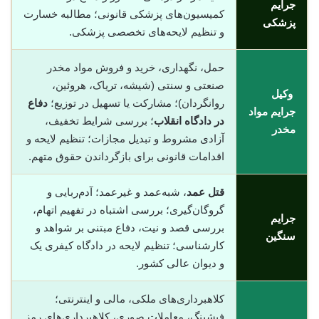
جرایم
کمیسیون‌های پزشکی قانونی؛ مطالبه خسارت
پزشکی
و تنظیم لایحه‌های تخصصی پزشکی.
حمل، نگهداری، خرید و فروش مواد مخدر
صنعتی و سنتی (شیشه، تریاک، هروئین،
وکیل
روانگردان)؛ مشارکت یا تسهیل در توزیع؛
دفاع
جرایم مواد
در دادگاه انقلاب
؛ بررسی شرایط تخفیف،
مخدر
آزادی مشروط و تبدیل مجازات؛ تنظیم لایحه و
اقدامات قانونی برای بازگرداندن حقوق متهم.
قتل عمد
، شبه‌عمد و غیرعمد؛ آدم‌ربایی و
گروگان‌گیری؛ بررسی اشتباه در تفهیم اتهام،
جرایم
بررسی قصد و نیت، دفاع مبتنی بر شواهد و
سنگین
کارشناسی؛ تنظیم لایحه در دادگاه کیفری یک
و دیوان عالی کشور.
کلاهبرداری‌های ملکی، مالی و اینترنتی؛
فیشینگ، معاملات صوری، کلاهبرداری‌های رمز