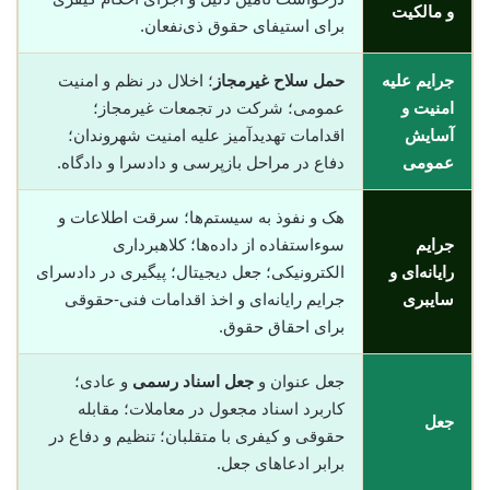
و مالکیت
برای استیفای حقوق ذی‌نفعان.
جرایم علیه
حمل سلاح غیرمجاز
؛ اخلال در نظم و امنیت
امنیت و
عمومی؛ شرکت در تجمعات غیرمجاز؛
آسایش
اقدامات تهدیدآمیز علیه امنیت شهروندان؛
عمومی
دفاع در مراحل بازپرسی و دادسرا و دادگاه.
هک و نفوذ به سیستم‌ها؛ سرقت اطلاعات و
جرایم
سوء‌استفاده از داده‌ها؛ کلاهبرداری
رایانه‌ای و
الکترونیکی؛ جعل دیجیتال؛ پیگیری در دادسرای
سایبری
جرایم رایانه‌ای و اخذ اقدامات فنی-حقوقی
برای احقاق حقوق.
جعل عنوان و
جعل اسناد رسمی
و عادی؛
کاربرد اسناد مجعول در معاملات؛ مقابله
جعل
حقوقی و کیفری با متقلبان؛ تنظیم و دفاع در
برابر ادعاهای جعل.