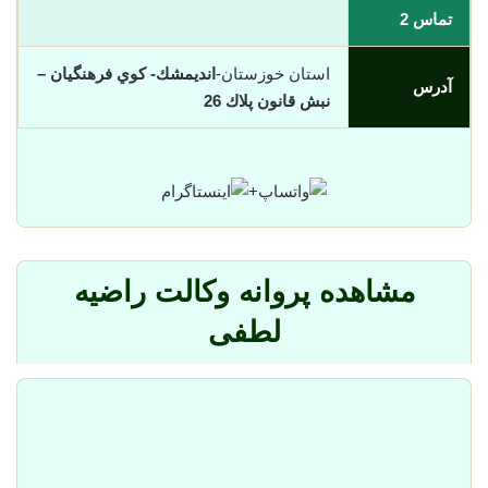
تماس 2
استان خوزستان-
انديمشك- كوي فرهنگيان –
آدرس
نبش قانون پلاك 26
+
مشاهده پروانه وکالت راضیه
لطفی