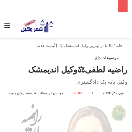
جستجو برای
منو
خانه
/
10 تا از بهترین وکیل اندیمشک 🥇【آپدیت جدید】
موضوعات داغ
راضیه لطفی⚖️وکیل اندیمشک
وکیل پایه یک دادگستری
فوریه 2, 2026
0
12,009
خواندن این مطلب 4 دقیقه زمان میبرد