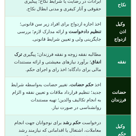
ایرادات در رضایت یا شرایط نکاح؛ پیگیری
نکاح
حقوقی و آثار کیفری و مدنی ابطال نکاح.
وکیل
اخذ اجازه ازدواج برای افراد زیر سن قانونی؛
اذن
تنظیم دادخواست
و ارائه مدارک لازم؛ بررسی
ازدواج
جایگزینی ولی و تعیین شرایط قانونی.
مطالبه نفقه زوجه و نفقه فرزندان؛ پیگیری
ترک
نفقه
انفاق
؛ برآورد نیازهای معیشتی و ارائه مستندات
مالی برای دادگاه؛ اخذ رای و اجرای حکم.
اخذ
حکم حضانت
، تغییر حضانت به‌واسطه شرایط
حضانت
جدید؛ تنظیم قرارداد ملاقات و تعیین نفقه و الزام
فرزندان
به انجام تکالیف والدین؛ تهیه مستندات
روانشناسی در صورت نیاز.
درخواست
حکم رشد
برای نوجوانان جهت انجام
وکیل
معاملات، اشتغال یا اقداماتی که نیازمند رشد
حکم