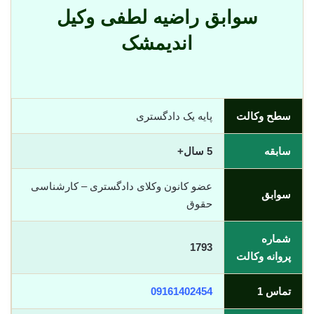
سوابق راضیه لطفی وکیل
اندیمشک
سطح وکالت
پایه یک دادگستری
سابقه
5 سال+
عضو کانون وکلای دادگستری – کارشناسی
سوابق
حقوق
شماره
1793
پروانه وکالت
تماس 1
09161402454