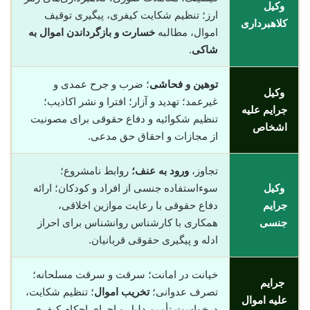
وکیل
ارز؛ تنظیم شکایت کیفری، پیگیری توقیف
کلاهبرداری
اموال، مطالبه
خسارت و بازگرداندن اموال به
شاکی
.
توهین و فحاشی
؛ ضرب و جرح عمدی و
وکیل
غیرعمد؛ تهدید و آزار؛ افترا و نشر اکاذیب؛
جرایم علیه
تنظیم شکوائیه و دفاع حقوقی برای مصونیت
اشخاص
از مجازات و احقاق حق مدعی.
تجاوز،
ورود به عنف؛
روابط نامشروع؛
وکیل
سوءاستفاده جنسی از افراد و کودکان؛ ارائه
جرایم
دفاع حقوقی با رعایت موازین اخلاقی،
جنسی
همکاری با کارشناس روانشناس برای احراز
ادله و پیگیری حقوقی قربانیان.
خیانت در امانت؛ سرقت و سرقت مسلحانه؛
جرایم
تصرف عدوانی؛
تخریب اموال
؛ تنظیم شکایت،
علیه اموال
درخواست تأمین دلیل و اجرای احکام کیفری