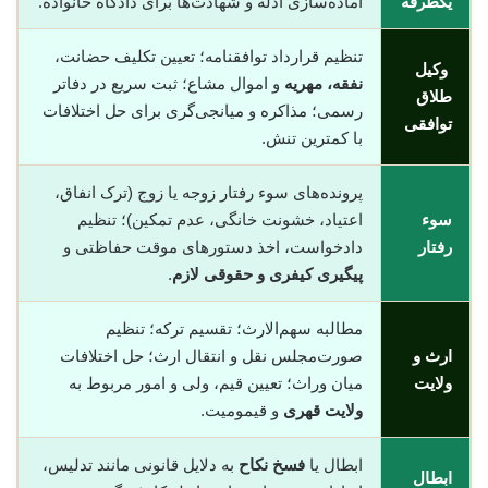
یکطرفه
آماده‌سازی ادله و شهادت‌ها برای دادگاه خانواده.
تنظیم قرارداد توافقنامه؛ تعیین تکلیف حضانت،
وکیل
نفقه، مهریه
و اموال مشاع؛ ثبت سریع در دفاتر
طلاق
رسمی؛ مذاکره و میانجی‌گری برای حل اختلافات
توافقی
با کمترین تنش.
پرونده‌های سوء رفتار زوجه یا زوج (ترک انفاق،
سوء
اعتیاد، خشونت خانگی، عدم تمکین)؛ تنظیم
رفتار
دادخواست، اخذ دستورهای موقت حفاظتی و
پیگیری کیفری و حقوقی لازم
.
مطالبه سهم‌الارث؛ تقسیم ترکه؛ تنظیم
ارث و
صورت‌مجلس نقل و انتقال ارث؛ حل اختلافات
ولایت
میان وراث؛ تعیین قیم، ولی و امور مربوط به
ولایت قهری
و قیمومیت.
ابطال یا
فسخ نکاح
به دلایل قانونی مانند تدلیس،
ابطال