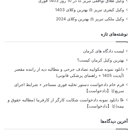
وکیل طلاق توافقی تبریز ⚖️ در 10 روز 1403 فوری
وکیل کیفری تبریز ⚖️ بهترین وکلای 1403
وکیل ملکی تبریز ⚖️ بهترین وکلای 2024
نوشته‌های تازه
لیست دادگاه های کرمان
بهترین وکیل کرمان کیست؟
دانلود نمونه شکواییه تصادف جرحی و مطالبه دیه از راننده مقصر
(آپدیت 1405 + راهنمای پزشکی قانونی)
فرم خام دادخواست دستور تخلیه فوری مستاجر + شرایط اجرای
سریع🥇【دادخواست】
📝 دانلود نمونه دادخواست شکایت کارگر از کارفرما (مطالبه حقوق و
بیمه)🥇【دادخواست】
آخرین دیدگاه‌ها