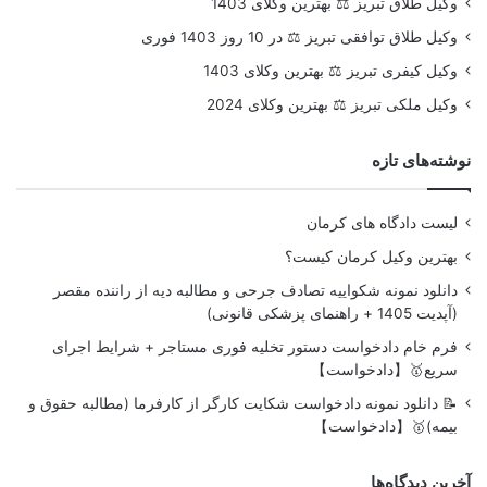
وکیل طلاق تبریز ⚖️ بهترین وکلای 1403
وکیل طلاق توافقی تبریز ⚖️ در 10 روز 1403 فوری
وکیل کیفری تبریز ⚖️ بهترین وکلای 1403
وکیل ملکی تبریز ⚖️ بهترین وکلای 2024
نوشته‌های تازه
لیست دادگاه های کرمان
بهترین وکیل کرمان کیست؟
دانلود نمونه شکواییه تصادف جرحی و مطالبه دیه از راننده مقصر
(آپدیت 1405 + راهنمای پزشکی قانونی)
فرم خام دادخواست دستور تخلیه فوری مستاجر + شرایط اجرای
سریع🥇【دادخواست】
📝 دانلود نمونه دادخواست شکایت کارگر از کارفرما (مطالبه حقوق و
بیمه)🥇【دادخواست】
آخرین دیدگاه‌ها