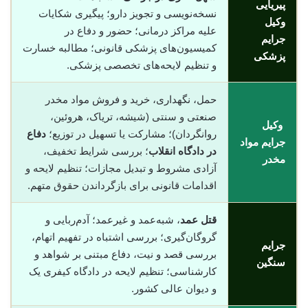
پیریایی
نسخه‌نویسی و تجویز دارو؛ پیگیری شکایات
وکیل
علیه مراکز درمانی؛ حضور و دفاع در
جرایم
کمیسیون‌های پزشکی قانونی؛ مطالبه خسارت
پزشکی
و تنظیم لایحه‌های تخصصی پزشکی.
حمل، نگهداری، خرید و فروش مواد مخدر
صنعتی و سنتی (شیشه، تریاک، هروئین،
وکیل
روانگردان)؛ مشارکت یا تسهیل در توزیع؛
دفاع
جرایم مواد
در دادگاه انقلاب
؛ بررسی شرایط تخفیف،
مخدر
آزادی مشروط و تبدیل مجازات؛ تنظیم لایحه و
اقدامات قانونی برای بازگرداندن حقوق متهم.
قتل عمد
، شبه‌عمد و غیرعمد؛ آدم‌ربایی و
گروگان‌گیری؛ بررسی اشتباه در تفهیم اتهام،
جرایم
بررسی قصد و نیت، دفاع مبتنی بر شواهد و
سنگین
کارشناسی؛ تنظیم لایحه در دادگاه کیفری یک
و دیوان عالی کشور.