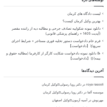
لیست دادگاه های کرمان
بهترین وکیل کرمان کیست؟
دانلود نمونه شکواییه تصادف جرحی و مطالبه دیه از راننده مقصر
(آپدیت 1405 + راهنمای پزشکی قانونی)
فرم خام دادخواست دستور تخلیه فوری مستاجر + شرایط اجرای
سریع🥇【دادخواست】
📝 دانلود نمونه دادخواست شکایت کارگر از کارفرما (مطالبه حقوق و
بیمه)🥇【دادخواست】
آخرین دیدگاه‌ها
roya rasooli
در
دکتر رویا رسولی⚖️وکیل کرمان
موسسه آلفا
در
دکتر رویا رسولی⚖️وکیل کرمان
مهرنوش
در
آسیه آزمون⚖️وکیل اصفهان