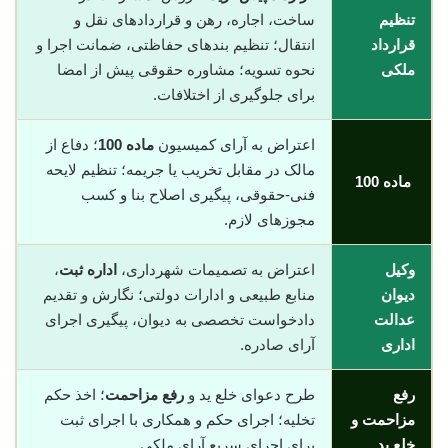
تنظیم
ساخت، اجاره، رهن و قراردادهای نقل و
قرارداد
انتقال؛ تنظیم بندهای حفاظتی، ضمانت اجرا و
ملکی
نحوه تسویه؛ مشاوره حقوقی پیش از امضا
برای جلوگیری از اختلافات.
اعتراض به آرای کمیسیون
ماده 100
؛ دفاع از
مالک در مقابل تخریب یا جریمه؛ تنظیم لایحه
ماده 100
فنی-حقوقی، پیگیری اصلاح بنا و کسب
مجوزهای لازم.
وکیل
اعتراض به تصمیمات شهرداری،
اداره ثبت
،
دیوان
منابع طبیعی و ادارات دولتی؛ نگارش و تقدیم
عدالت
دادخواست تخصصی به دیوان، پیگیری اجرای
اداری
آرای صادره.
رفع
طرح دعوای خلع ید و
رفع مزاحمت
؛ اخذ حکم
مزاحمت و
تخلیه؛ اجرای حکم و همکاری با اجرای ثبت
خلع ید
برای اجرای سریع آرای ملکی.