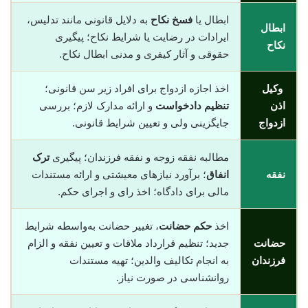
ابطال یا
فسخ نکاح
به دلایل قانونی مانند تدلیس،
ابطال
ایرادات در رضایت یا شرایط نکاح؛ پیگیری
نکاح
حقوقی و آثار کیفری و مدنی ابطال نکاح.
وکیل
اخذ اجازه ازدواج برای افراد زیر سن قانونی؛
اذن
تنظیم دادخواست
و ارائه مدارک لازم؛ بررسی
ازدواج
جایگزینی ولی و تعیین شرایط قانونی.
مطالبه نفقه زوجه و نفقه فرزندان؛ پیگیری
ترک
نفقه
انفاق
؛ برآورد نیازهای معیشتی و ارائه مستندات
مالی برای دادگاه؛ اخذ رای و اجرای حکم.
اخذ
حکم حضانت
، تغییر حضانت به‌واسطه شرایط
حضانت
جدید؛ تنظیم قرارداد ملاقات و تعیین نفقه و الزام
فرزندان
به انجام تکالیف والدین؛ تهیه مستندات
روانشناسی در صورت نیاز.