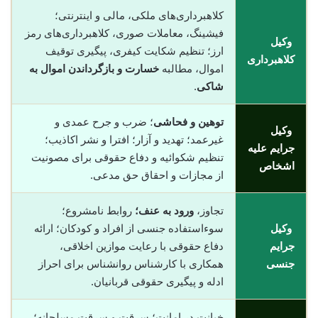
کلاهبرداری‌های ملکی، مالی و اینترنتی؛
فیشینگ، معاملات صوری، کلاهبرداری‌های رمز
وکیل
ارز؛ تنظیم شکایت کیفری، پیگیری توقیف
کلاهبرداری
اموال، مطالبه
خسارت و بازگرداندن اموال به
شاکی
.
توهین و فحاشی
؛ ضرب و جرح عمدی و
وکیل
غیرعمد؛ تهدید و آزار؛ افترا و نشر اکاذیب؛
جرایم علیه
تنظیم شکوائیه و دفاع حقوقی برای مصونیت
اشخاص
از مجازات و احقاق حق مدعی.
تجاوز،
ورود به عنف؛
روابط نامشروع؛
وکیل
سوءاستفاده جنسی از افراد و کودکان؛ ارائه
جرایم
دفاع حقوقی با رعایت موازین اخلاقی،
جنسی
همکاری با کارشناس روانشناس برای احراز
ادله و پیگیری حقوقی قربانیان.
خیانت در امانت؛ سرقت و سرقت مسلحانه؛