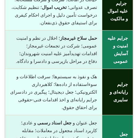
جرایم
تصرف عدوانی؛
تخریب اموال
؛ تنظیم شکایت،
علیه اموال
درخواست تأمین دلیل و اجرای احکام کیفری
و مالکیت
برای استیفای حقوق ذی‌نفعان.
جرایم علیه
حمل سلاح غیرمجاز
؛ اخلال در نظم و امنیت
امنیت و
عمومی؛ شرکت در تجمعات غیرمجاز؛
آسایش
اقدامات تهدیدآمیز علیه امنیت شهروندان؛
عمومی
دفاع در مراحل بازپرسی و دادسرا و دادگاه.
هک و نفوذ به سیستم‌ها؛ سرقت اطلاعات و
جرایم
سوء‌استفاده از داده‌ها؛ کلاهبرداری
رایانه‌ای و
الکترونیکی؛ جعل دیجیتال؛ پیگیری در دادسرای
سایبری
جرایم رایانه‌ای و اخذ اقدامات فنی-حقوقی
برای احقاق حقوق.
جعل عنوان و
جعل اسناد رسمی
و عادی؛
کاربرد اسناد مجعول در معاملات؛ مقابله
جعل