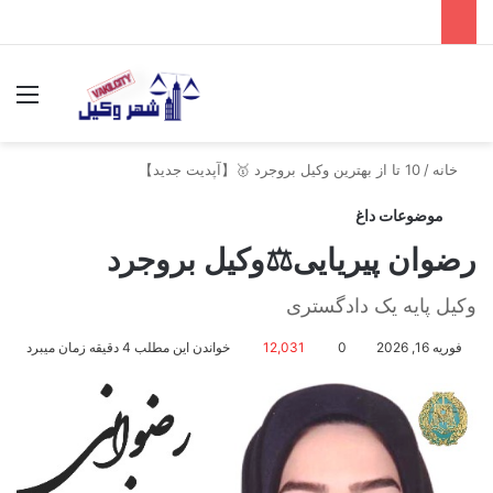
جستجو برای
منو
خانه
/
10 تا از بهترین وکیل بروجرد 🥇【آپدیت جدید】
موضوعات داغ
رضوان پیریایی⚖️وکیل بروجرد
وکیل پایه یک دادگستری
فوریه 16, 2026
0
12,031
خواندن این مطلب 4 دقیقه زمان میبرد