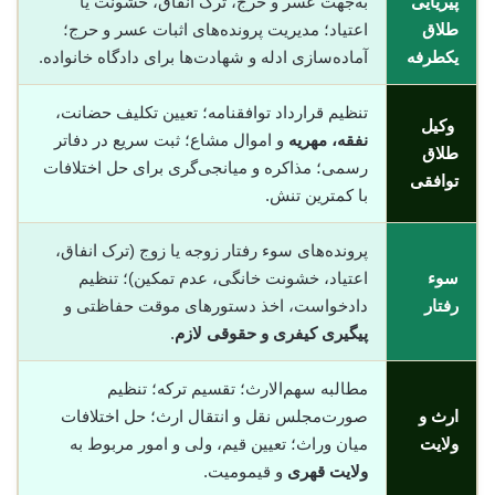
پیریایی
به‌جهت عسر و حرج، ترک انفاق، خشونت یا
طلاق
اعتیاد؛ مدیریت پرونده‌های اثبات عسر و حرج؛
یکطرفه
آماده‌سازی ادله و شهادت‌ها برای دادگاه خانواده.
تنظیم قرارداد توافقنامه؛ تعیین تکلیف حضانت،
وکیل
نفقه، مهریه
و اموال مشاع؛ ثبت سریع در دفاتر
طلاق
رسمی؛ مذاکره و میانجی‌گری برای حل اختلافات
توافقی
با کمترین تنش.
پرونده‌های سوء رفتار زوجه یا زوج (ترک انفاق،
سوء
اعتیاد، خشونت خانگی، عدم تمکین)؛ تنظیم
رفتار
دادخواست، اخذ دستورهای موقت حفاظتی و
پیگیری کیفری و حقوقی لازم
.
مطالبه سهم‌الارث؛ تقسیم ترکه؛ تنظیم
ارث و
صورت‌مجلس نقل و انتقال ارث؛ حل اختلافات
ولایت
میان وراث؛ تعیین قیم، ولی و امور مربوط به
ولایت قهری
و قیمومیت.