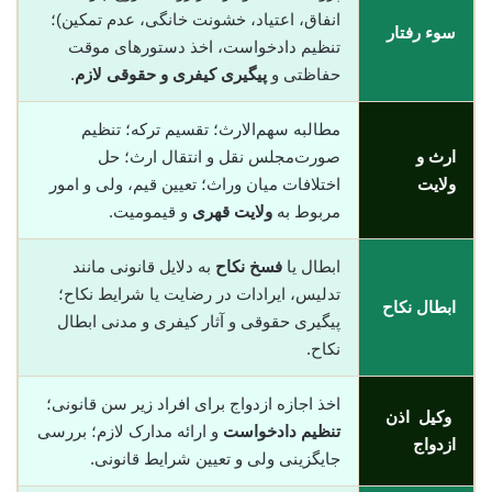
انفاق، اعتیاد، خشونت خانگی، عدم تمکین)؛
سوء رفتار
تنظیم دادخواست، اخذ دستورهای موقت
حفاظتی و
پیگیری کیفری و حقوقی لازم
.
مطالبه سهم‌الارث؛ تقسیم ترکه؛ تنظیم
ارث و
صورت‌مجلس نقل و انتقال ارث؛ حل
ولایت
اختلافات میان وراث؛ تعیین قیم، ولی و امور
مربوط به
ولایت قهری
و قیمومیت.
ابطال یا
فسخ نکاح
به دلایل قانونی مانند
تدلیس، ایرادات در رضایت یا شرایط نکاح؛
ابطال نکاح
پیگیری حقوقی و آثار کیفری و مدنی ابطال
نکاح.
اخذ اجازه ازدواج برای افراد زیر سن قانونی؛
وکیل اذن
تنظیم دادخواست
و ارائه مدارک لازم؛ بررسی
ازدواج
جایگزینی ولی و تعیین شرایط قانونی.