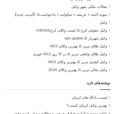
مقالات ملکی شهر وکیل
نمونه لایحه + عریضه + شکوائیه + دادخواست⚖️【آپدیت جدید】
وکیل
وکیل حقوقی کرج ⚖️ لیست وکلای کرج⚖️{1404}
وکیل شهریار ⚖️ last update
وکیل طلاق تبریز ⚖️ بهترین وکلای 1403
وکیل طلاق توافقی تبریز ⚖️ در 10 روز 1403 فوری
وکیل کیفری تبریز ⚖️ بهترین وکلای 1403
وکیل ملکی تبریز ⚖️ بهترین وکلای 2024
نوشته‌های تازه
لیست دادگاه های کرمان
بهترین وکیل کرمان کیست؟
دانلود نمونه شکواییه تصادف جرحی و مطالبه دیه از راننده مقصر