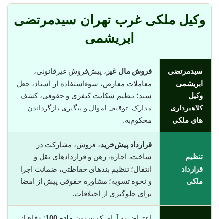
وکیل ملکی غرب تهران سیدمرتضی
ابریشمی
سیدمرتضی
فروش مال غیر
، پیش‌فروش غیرقانونی،
ابریشمی
معاملات معارض، سوء‌استفاده از اسناد، جعل
وکیل
سند؛ تنظیم شکایت کیفری و حقوقی، کشف
کلاهبرداری
مدارک، توقیف اموال و پیگیری بازگرداندن
های ملکی
محکوم‌به.
قرارداد پیش‌خرید
، فروش، مشارکت در
تنظیم
ساخت، اجاره، رهن و قراردادهای نقل و
قرارداد
انتقال؛ تنظیم بندهای حفاظتی، ضمانت اجرا
ملکی
و نحوه تسویه؛ مشاوره حقوقی پیش از امضا
برای جلوگیری از اختلافات.
اعتراض به آرای کمیسیون
ماده 100
؛ دفاع از