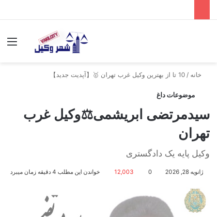
جستجو برای
منو
خانه
/
10 تا از بهترین وکیل غرب تهران 🥇【آپدیت جدید】
موضوعات داغ
سیدمرتضی ابریشمی⚖️وکیل غرب
تهران
وکیل پایه یک دادگستری
ژانویه 28, 2026
0
12,003
خواندن این مطلب 4 دقیقه زمان میبرد