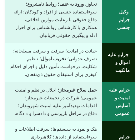
تجاوز،
ورود به عنف؛
روابط نامشروع؛
وکیل
سوءاستفاده جنسی از افراد و کودکان؛ ارائه
جرایم
دفاع حقوقی با رعایت موازین اخلاقی،
جنسی
همکاری با کارشناس روانشناس برای احراز
ادله و پیگیری حقوقی قربانیان.
خیانت در امانت؛ سرقت و سرقت مسلحانه؛
جرایم علیه
تصرف عدوانی؛
تخریب اموال
؛ تنظیم
اموال و
شکایت، درخواست تأمین دلیل و اجرای احکام
مالکیت
کیفری برای استیفای حقوق ذی‌نفعان.
جرایم علیه
حمل سلاح غیرمجاز
؛ اخلال در نظم و امنیت
امنیت و
عمومی؛ شرکت در تجمعات غیرمجاز؛
آسایش
اقدامات تهدیدآمیز علیه امنیت شهروندان؛
عمومی
دفاع در مراحل بازپرسی و دادسرا و دادگاه.
هک و نفوذ به سیستم‌ها؛ سرقت اطلاعات و
جرایم
سوء‌استفاده از داده‌ها؛ کلاهبرداری