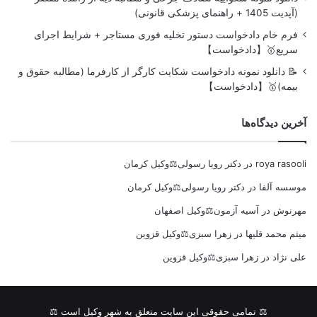
(آپدیت 1405 + راهنمای پزشکی قانونی)
فرم خام دادخواست دستور تخلیه فوری مستاجر + شرایط اجرای
سریع🥇【دادخواست】
📝 دانلود نمونه دادخواست شکایت کارگر از کارفرما (مطالبه حقوق و
بیمه)🥇【دادخواست】
آخرین دیدگاه‌ها
roya rasooli
در
دکتر رویا رسولی⚖️وکیل کرمان
موسسه آلفا
در
دکتر رویا رسولی⚖️وکیل کرمان
مهرنوش
در
آسیه آزمون⚖️وکیل اصفهان
میثم محمد قلیها
در
زهرا سبزی⚖️وکیل قزوین
علی نژاد
در
زهرا سبزی⚖️وکیل قزوین
⚖ تمامی حقوقی این سایت متعلق به شهر وکیل است ⚖