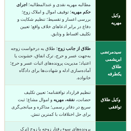
مطالبه مهریه نقدی و عندالمطالبه؛
اجرای
حکم مهریه
؛ توقیف اموال و املاک زوج؛
وکیل
بررسی اعسار و تقسیط؛ تنظیم شکایت و
مهریه
دفاع در برابر ادعاهای خلاف واقع؛ تعیین
تکلیف اقساط و وثایق.
طلاق از جانب زوج
؛ طلاق به درخواست زوجه
سیدمرتضی
به‌جهت عسر و حرج، ترک انفاق، خشونت یا
ابریشمی
اعتیاد؛ مدیریت پرونده‌های اثبات عسر و حرج؛
طلاق
آماده‌سازی ادله و شهادت‌ها برای دادگاه
یکطرفه
خانواده.
تنظیم قرارداد توافقنامه؛ تعیین تکلیف
وکیل طلاق
حضانت،
نفقه، مهریه
و اموال مشاع؛ ثبت
توافقی
سریع در دفاتر رسمی؛ مذاکره و میانجی‌گری
برای حل اختلافات با کمترین تنش.
پرونده‌های سوء رفتار زوجه یا زوج (ترک