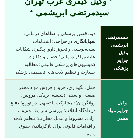
” وکیل کیفری غرب تهران
سیدمرتضی ابریشمی “
دیه؛ قصور پزشکی و خطاهای درمانی؛
سیدمرتضی
سهل‌انگاری در جراحی
؛ اشتباهات
ابریشمی
نسخه‌نویسی و تجویز دارو؛ پیگیری شکایات
وکیل
علیه مراکز درمانی؛ حضور و دفاع در
جرایم
کمیسیون‌های پزشکی قانونی؛ مطالبه
پزشکی
خسارت و تنظیم لایحه‌های تخصصی پزشکی.
حمل، نگهداری، خرید و فروش مواد مخدر
صنعتی و سنتی (شیشه، تریاک، هروئین،
وکیل
روانگردان)؛ مشارکت یا تسهیل در توزیع؛
دفاع
جرایم مواد
در دادگاه انقلاب
؛ بررسی شرایط تخفیف،
مخدر
آزادی مشروط و تبدیل مجازات؛ تنظیم لایحه
و اقدامات قانونی برای بازگرداندن حقوق
متهم.