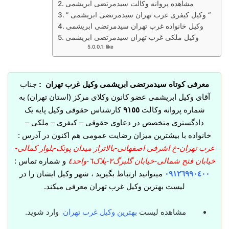
مشاهده پروانه وکالت سیدمرتضی ابریشمی
” وکیل کیفری غرب تهران سیدمرتضی ابریشمی “
وکیل خانواده غرب تهران سیدمرتضی ابریشمی
وکیل ملکی غرب تهران سیدمرتضی ابریشمی
like
معرفی کوتاه سیدمرتضی ابریشمی وکیل غرب تهران :
جناب
آقای وکیل ابریشمی عضو کانون وکلای مرکز (استان تهران) به
شماره پروانه وکالت
٩١٥٥
کارشناس حقوقی وکیل پایه یک
دادگستری متخصص در دعاوی حقوقی – کیفری – ملکی –
خانواده با بیشترین میزان رضایت عمومی هم اکنون در آدرس :
غرب تهران-خ اشرفی اصفهانی-بالاتراز میدان پونک-بلوار کمالی-
خیابان فتح شمالی-خیابان گلبرگ٢-پلاک٦-واحد٤
و شماره تماس :
٠٩١٢٦٩٩٠٤٠٠
میتوانید ارتباط بگیرید ، شهر وکیل ایشان را در
لیست بهترین وکیل غرب تهران معرفی میکند.
مشاهده لیست
بهترین وکیل غرب تهران
وارد شوید.