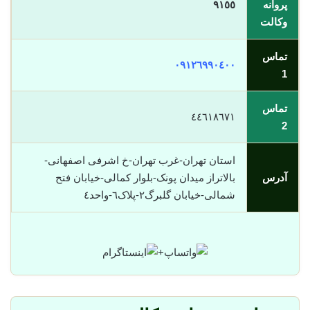
پروانه
٩١٥٥
وکالت
تماس
٠٩١٢٦٩٩٠٤٠٠
1
تماس
٤٤٦١٨٦٧١
2
استان تهران-غرب تهران-خ اشرفی اصفهانی-
آدرس
بالاتراز میدان پونک-بلوار کمالی-خیابان فتح
شمالی-خیابان گلبرگ٢-پلاک٦-واحد٤
+