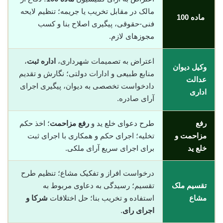
مالک در مقابل تخریب یا جریمه؛ تنظیم لایحه
ماده 100
فنی-حقوقی، پیگیری اصلاح بنا و کسب
مجوزهای لازم.
اعتراض به تصمیمات شهرداری،
اداره ثبت
،
وکیل دیوان
منابع طبیعی و ادارات دولتی؛ نگارش و تقدیم
عدالت
دادخواست تخصصی به دیوان، پیگیری اجرای
اداری
آرای صادره.
رفع
طرح دعوای خلع ید و
رفع مزاحمت
؛ اخذ حکم
مزاحمت و
تخلیه؛ اجرای حکم و همکاری با اجرای ثبت
خلع ید
برای اجرای سریع آرای ملکی.
درخواست افراز و تفکیک مشاع؛ تنظیم طرح
تقسیم ملک
تقسیم؛ رسیدگی به دعاوی مربوط به
مشاع
استفاده و تخریب بنا؛ حل اختلافات
شرکا و
اجرای رای
.