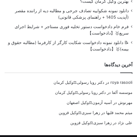
بهترین وکیل کرمان کیست؟
دانلود نمونه شکواییه تصادف جرحی و مطالبه دیه از راننده مقصر
(آپدیت 1405 + راهنمای پزشکی قانونی)
فرم خام دادخواست دستور تخلیه فوری مستاجر + شرایط اجرای
سریع🥇【دادخواست】
📝 دانلود نمونه دادخواست شکایت کارگر از کارفرما (مطالبه حقوق و
بیمه)🥇【دادخواست】
آخرین دیدگاه‌ها
roya rasooli
در
دکتر رویا رسولی⚖️وکیل کرمان
موسسه آلفا
در
دکتر رویا رسولی⚖️وکیل کرمان
مهرنوش
در
آسیه آزمون⚖️وکیل اصفهان
میثم محمد قلیها
در
زهرا سبزی⚖️وکیل قزوین
علی نژاد
در
زهرا سبزی⚖️وکیل قزوین