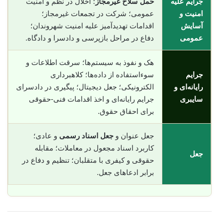
جرایم علیه
حمل سلاح غیرمجاز
؛ اخلال در نظم و امنیت
امنیت و
عمومی؛ شرکت در تجمعات غیرمجاز؛
آسایش
اقدامات تهدیدآمیز علیه امنیت شهروندان؛
عمومی
دفاع در مراحل بازپرسی و دادسرا و دادگاه.
هک و نفوذ به سیستم‌ها؛ سرقت اطلاعات و
جرایم
سوء‌استفاده از داده‌ها؛ کلاهبرداری
رایانه‌ای و
الکترونیکی؛ جعل دیجیتال؛ پیگیری در دادسرای
سایبری
جرایم رایانه‌ای و اخذ اقدامات فنی-حقوقی
برای احقاق حقوق.
جعل عنوان و
جعل اسناد رسمی
و عادی؛
کاربرد اسناد مجعول در معاملات؛ مقابله
جعل
حقوقی و کیفری با متقلبان؛ تنظیم و دفاع در
برابر ادعاهای جعل.