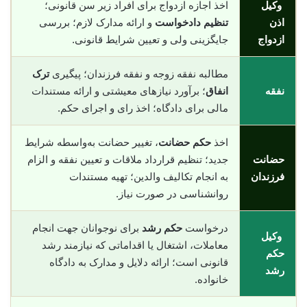
وکیل
اخذ اجازه ازدواج برای افراد زیر سن قانونی؛
اذن
تنظیم دادخواست
و ارائه مدارک لازم؛ بررسی
ازدواج
جایگزینی ولی و تعیین شرایط قانونی.
مطالبه نفقه زوجه و نفقه فرزندان؛ پیگیری
ترک
نفقه
انفاق
؛ برآورد نیازهای معیشتی و ارائه مستندات
مالی برای دادگاه؛ اخذ رای و اجرای حکم.
اخذ
حکم حضانت
، تغییر حضانت به‌واسطه شرایط
حضانت
جدید؛ تنظیم قرارداد ملاقات و تعیین نفقه و الزام
فرزندان
به انجام تکالیف والدین؛ تهیه مستندات
روانشناسی در صورت نیاز.
درخواست
حکم رشد
برای نوجوانان جهت انجام
وکیل
معاملات، اشتغال یا اقداماتی که نیازمند رشد
حکم
قانونی است؛ ارائه دلایل و مدارک به دادگاه
رشد
خانواده.