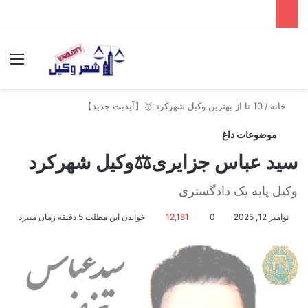
جستجو برای
منو
خانه
/
10 تا از بهترین وکیل شهرکرد 🥇【آپدیت جدید】
موضوعات داغ
سید عباس جزایری⚖️وکیل شهرکرد
وکیل پایه یک دادگستری
نوامبر 12, 2025
0
12,181
خواندن این مطلب 5 دقیقه زمان میبرد