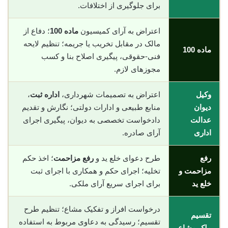
برای جلوگیری از اختلافات.
اعتراض به آرای کمیسیون
ماده 100
؛ دفاع از
مالک در مقابل تخریب یا جریمه؛ تنظیم لایحه
ماده 100
فنی-حقوقی، پیگیری اصلاح بنا و کسب
مجوزهای لازم.
وکیل
اعتراض به تصمیمات شهرداری،
اداره ثبت
،
دیوان
منابع طبیعی و ادارات دولتی؛ نگارش و تقدیم
عدالت
دادخواست تخصصی به دیوان، پیگیری اجرای
اداری
آرای صادره.
رفع
طرح دعوای خلع ید و
رفع مزاحمت
؛ اخذ حکم
مزاحمت و
تخلیه؛ اجرای حکم و همکاری با اجرای ثبت
خلع ید
برای اجرای سریع آرای ملکی.
درخواست افراز و تفکیک مشاع؛ تنظیم طرح
تقسیم
تقسیم؛ رسیدگی به دعاوی مربوط به استفاده
ملک مشاع