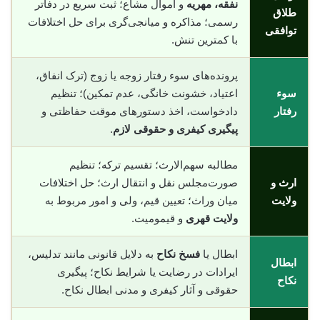
نفقه، مهریه
و اموال مشاع؛ ثبت سریع در دفاتر
طلاق
رسمی؛ مذاکره و میانجی‌گری برای حل اختلافات
توافقی
با کمترین تنش.
پرونده‌های سوء رفتار زوجه یا زوج (ترک انفاق،
سوء
اعتیاد، خشونت خانگی، عدم تمکین)؛ تنظیم
رفتار
دادخواست، اخذ دستورهای موقت حفاظتی و
پیگیری کیفری و حقوقی لازم
.
مطالبه سهم‌الارث؛ تقسیم ترکه؛ تنظیم
ارث و
صورت‌مجلس نقل و انتقال ارث؛ حل اختلافات
ولایت
میان وراث؛ تعیین قیم، ولی و امور مربوط به
ولایت قهری
و قیمومیت.
ابطال یا
فسخ نکاح
به دلایل قانونی مانند تدلیس،
ابطال
ایرادات در رضایت یا شرایط نکاح؛ پیگیری
نکاح
حقوقی و آثار کیفری و مدنی ابطال نکاح.