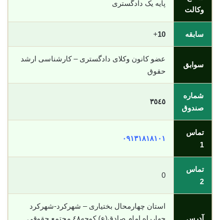
پایه یک دادگستری
وکالت
سابقه
10
+
عضو کانون وکلای دادگستری – کارشناسی ارشد
سوابق
حقوق
شماره
٣٥٤٥
صندوق
تماس
٠٩١٣١٨١٨١٠١
1
تماس
0
2
استان چهارمحال بختیاری – شهرکرد-شهرکرد
آدرس
چهارراه امام صادق(ع) کوچه٤٨ مجتمع حقوقی