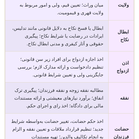
ولایت
میان وراث؛ تعیین قیم، ولی و امور مربوط به
ولایت قهری و قیمومیت.
ابطال یا فسخ نکاح به دلایل قانونی مانند تدلیس،
ابطال
ایرادات در رضایت یا شرایط نکاح؛ پیگیری
نکاح
حقوقی و آثار کیفری و مدنی ابطال نکاح.
اخذ اجازه ازدواج برای افراد زیر سن قانونی؛
اذن
تنظیم دادخواست و ارائه مدارک لازم؛ بررسی
ازدواج
جایگزینی ولی و تعیین شرایط قانونی.
مطالبه نفقه زوجه و نفقه فرزندان؛ پیگیری ترک
نفقه
انفاق؛ برآورد نیازهای معیشتی و ارائه مستندات
مالی برای دادگاه؛ اخذ رای و اجرای حکم.
اخذ حکم حضانت، تغییر حضانت به‌واسطه شرایط
حضانت
جدید؛ تنظیم قرارداد ملاقات و تعیین نفقه و الزام
فرزندان
به انجام تکالیف والدین؛ تهیه مستندات