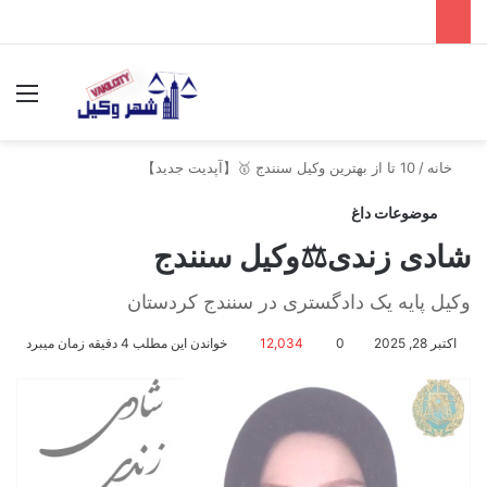
جستجو برای
منو
خانه
/
10 تا از بهترین وکیل سنندج 🥇【آپدیت جدید】
موضوعات داغ
شادی زندی⚖️وکیل سنندج
وکیل پایه یک دادگستری در سنندج کردستان
اکتبر 28, 2025
0
12,034
خواندن این مطلب 4 دقیقه زمان میبرد