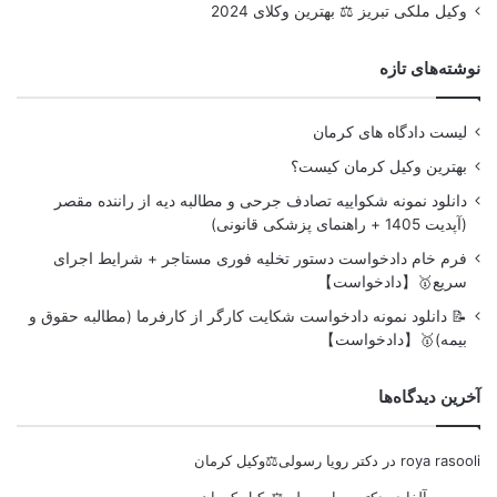
وکیل ملکی تبریز ⚖️ بهترین وکلای 2024
نوشته‌های تازه
لیست دادگاه های کرمان
بهترین وکیل کرمان کیست؟
دانلود نمونه شکواییه تصادف جرحی و مطالبه دیه از راننده مقصر
(آپدیت 1405 + راهنمای پزشکی قانونی)
فرم خام دادخواست دستور تخلیه فوری مستاجر + شرایط اجرای
سریع🥇【دادخواست】
📝 دانلود نمونه دادخواست شکایت کارگر از کارفرما (مطالبه حقوق و
بیمه)🥇【دادخواست】
آخرین دیدگاه‌ها
roya rasooli
در
دکتر رویا رسولی⚖️وکیل کرمان
موسسه آلفا
در
دکتر رویا رسولی⚖️وکیل کرمان