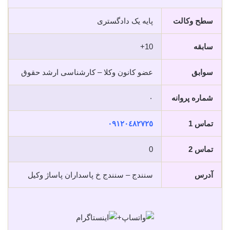
سطح وکالت
پایه یک دادگستری
سابقه
10+
سوابق
عضو کانون وکلا – کارشناسی ارشد حقوق
شماره پروانه
۰
تماس 1
٠٩١٢٠٤٨٢٧٢٥
تماس 2
0
آدرس
سنندج – سنندج خ پاسداران پاساژ وکیل
+