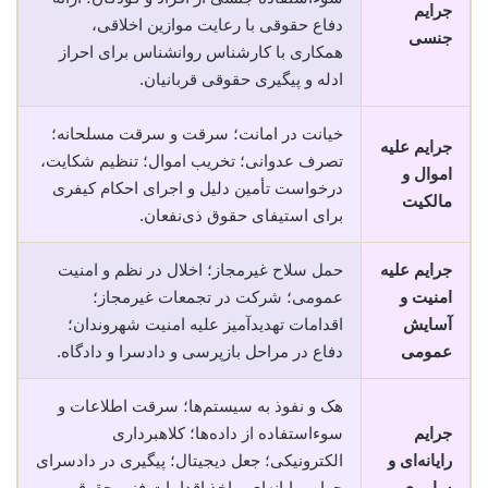
جرایم
دفاع حقوقی با رعایت موازین اخلاقی،
جنسی
همکاری با کارشناس روانشناس برای احراز
ادله و پیگیری حقوقی قربانیان.
خیانت در امانت؛ سرقت و سرقت مسلحانه؛
جرایم علیه
تصرف عدوانی؛ تخریب اموال؛ تنظیم شکایت،
اموال و
درخواست تأمین دلیل و اجرای احکام کیفری
مالکیت
برای استیفای حقوق ذی‌نفعان.
جرایم علیه
حمل سلاح غیرمجاز؛ اخلال در نظم و امنیت
امنیت و
عمومی؛ شرکت در تجمعات غیرمجاز؛
آسایش
اقدامات تهدیدآمیز علیه امنیت شهروندان؛
عمومی
دفاع در مراحل بازپرسی و دادسرا و دادگاه.
هک و نفوذ به سیستم‌ها؛ سرقت اطلاعات و
جرایم
سوء‌استفاده از داده‌ها؛ کلاهبرداری
رایانه‌ای و
الکترونیکی؛ جعل دیجیتال؛ پیگیری در دادسرای
سایبری
جرایم رایانه‌ای و اخذ اقدامات فنی-حقوقی