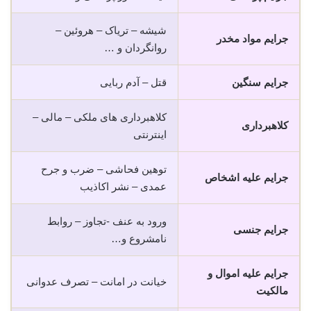
شیشه – تریاک – هروئین –
جرایم مواد مخدر
روانگردان و …
جرایم سنگین
قتل – آدم ربایی
کلاهبرداری های ملکی – مالی –
کلاهبرداری
اینترنتی
توهین فحاشی – ضرب و جرح
جرایم علیه اشخاص
عمدی – نشر اکاذیب
ورود به عنف -تجاوز – روابط
جرایم جنسی
نامشروع و…
جرایم علیه اموال و
خیانت در امانت – تصرف عدوانی
مالکیت