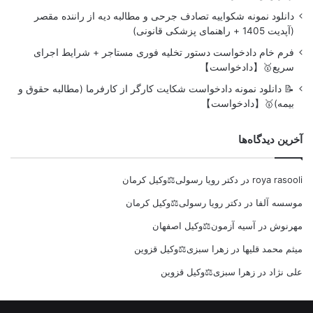
دانلود نمونه شکواییه تصادف جرحی و مطالبه دیه از راننده مقصر
(آپدیت 1405 + راهنمای پزشکی قانونی)
فرم خام دادخواست دستور تخلیه فوری مستاجر + شرایط اجرای
سریع🥇【دادخواست】
📝 دانلود نمونه دادخواست شکایت کارگر از کارفرما (مطالبه حقوق و
بیمه)🥇【دادخواست】
آخرین دیدگاه‌ها
roya rasooli
در
دکتر رویا رسولی⚖️وکیل کرمان
موسسه آلفا
در
دکتر رویا رسولی⚖️وکیل کرمان
مهرنوش
در
آسیه آزمون⚖️وکیل اصفهان
میثم محمد قلیها
در
زهرا سبزی⚖️وکیل قزوین
علی نژاد
در
زهرا سبزی⚖️وکیل قزوین