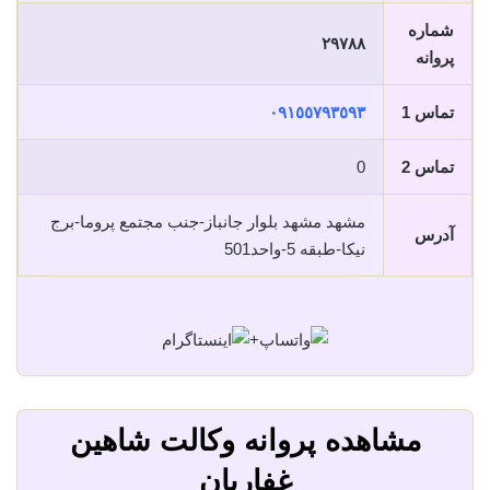
شماره
٢٩٧٨٨
پروانه
تماس 1
٠٩١٥٥٧٩٣٥٩٣
تماس 2
0
مشهد مشهد بلوار جانباز-جنب مجتمع پروما-برج
آدرس
نیکا-طبقه 5-واحد501
+
مشاهده پروانه وکالت شاهین
غفاریان