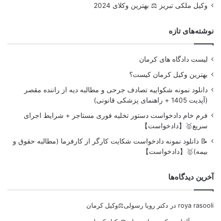
وکیل ملکی تبریز ⚖️ بهترین وکلای 2024
نوشته‌های تازه
لیست دادگاه های کرمان
بهترین وکیل کرمان کیست؟
دانلود نمونه شکواییه تصادف جرحی و مطالبه دیه از راننده مقصر
(آپدیت 1405 + راهنمای پزشکی قانونی)
فرم خام دادخواست دستور تخلیه فوری مستاجر + شرایط اجرای
سریع🥇【دادخواست】
📝 دانلود نمونه دادخواست شکایت کارگر از کارفرما (مطالبه حقوق و
بیمه)🥇【دادخواست】
آخرین دیدگاه‌ها
roya rasooli
در
دکتر رویا رسولی⚖️وکیل کرمان