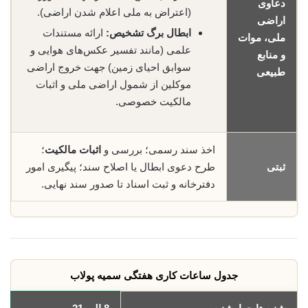
دعاوی
(اعتراض به ملی اعلام شدن اراضی).
اراضی
ابطال برگ تشخیص:
ارائه مستندات
ملی، موات
علمی (مانند تفسیر عکس‌های هوایی و
و منابع
سوابق احیای زمین) جهت خروج اراضی
طبیعی
موکلین از شمول اراضی ملی و اثبات
مالکیت خصوصی.
اخذ سند رسمی؛ بررسی و
اثبات مالکیت
؛
ثبتی
طرح دعوی ابطال یا اصلاح سند؛ پیگیری امور
دفترخانه و ثبت اسناد تا صدور سند نهایی.
جدول ساعات کاری هفتگی سمیه پولاب