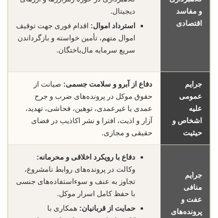
و مفاسد
دیجیتال.
اقتصادی
استرداد اموال:
اقدام فوری جهت توقیف
اموال متهم، تأمین خواسته و بازگرداندن
سریع سرمایه مال‌باختگان.
جرایم
دفاع از آبرو و سلامت جسمی:
صیانت از
عمومی
حقوق موکل در پرونده‌های ضرب و جرح
علیه
عمدی یا غیرعمدی، توهین، فحاشی، تهدید،
اشخاص و
آزار و اذیت، افترا و نشر اکاذیب در فضای
حیثیت
حقیقی و مجازی.
دفاع با رویکرد اخلاقی و محرمانه:
وکالت در پرونده‌های روابط نامشروع،
جرایم
تجاوز به عنف و سوءاستفاده‌های جنسی
منافی
با حفظ کامل اسرار موکل.
عفت و
حمایت از قربانیان:
همکاری با
پرونده‌های