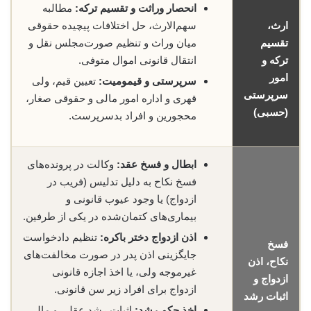
انحصار وراثت و تقسیم ترکه:
مطالبه
ارث،
سهم‌الارث، حل اختلافات پیچیده حقوقی
تقسیم
میان وراث و تنظیم صورت‌مجلس نقل و
ترکه و
انتقال قانونی اموال متوفی.
امور
سرپرستی و قیمومیت:
تعیین قیم، ولی
سرپرستی
قهری و اداره امور مالی و حقوقی صغار،
(حسبی)
محجورین و افراد بدسرپرست.
ابطال و فسخ عقد:
وکالت در پرونده‌های
فسخ نکاح به دلیل تدلیس (فریب در
ازدواج) یا وجود عیوب قانونی و
بیماری‌های کتمان‌شده در یکی از طرفین.
اذن ازدواج دختر باکره:
تنظیم دادخواست
فسخ
جایگزینی اذن پدر در صورت مخالفت‌های
نکاح، اذن
غیرموجه ولی، یا اخذ اجازه قانونی
ازدواج و
ازدواج برای افراد زیر سن قانونی.
اثبات رشد
اخذ حکم رشد:
اثبات رشد عقلی و مالی