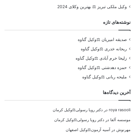
وکیل ملکی تبریز ⚖️ بهترین وکلای 2024
نوشته‌های تازه
صدیقه امیریان ⚖️وکیل گناوه
ریحانه خدری ⚖️وکیل گناوه
زلیخا خرم آبادی ⚖️وکیل گناوه
حمزه دهدشتی ⚖️وکیل گناوه
ملیحه ربانی ⚖️وکیل گناوه
آخرین دیدگاه‌ها
roya rasooli
در
دکتر رویا رسولی⚖️وکیل کرمان
موسسه آلفا
در
دکتر رویا رسولی⚖️وکیل کرمان
مهرنوش
در
آسیه آزمون⚖️وکیل اصفهان