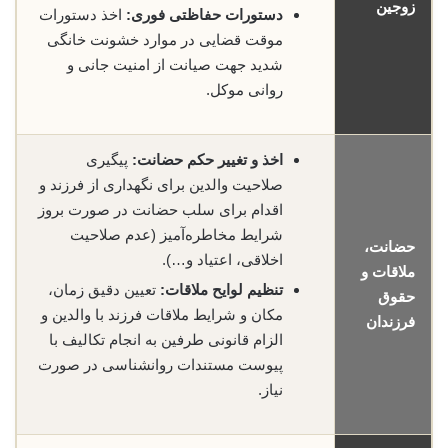
زوجین
دستورات حفاظتی فوری:
اخذ دستورات
موقت قضایی در موارد خشونت خانگی
شدید جهت صیانت از امنیت جانی و
روانی موکل.
اخذ و تغییر حکم حضانت:
پیگیری
صلاحیت والدین برای نگهداری از فرزند و
اقدام برای سلب حضانت در صورت بروز
شرایط مخاطره‌آمیز (عدم صلاحیت
حضانت،
اخلاقی، اعتیاد و…).
ملاقات و
تنظیم لوایح ملاقات:
تعیین دقیق زمان،
حقوق
مکان و شرایط ملاقات فرزند با والدین و
فرزندان
الزام قانونی طرفین به انجام تکالیف با
پیوست مستندات روانشناسی در صورت
نیاز.