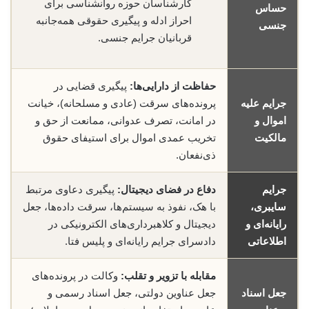
کارشناسان حوزه روانشناسی برای
حساس
احراز ادله و پیگیری حقوقی همه‌جانبه
جنسی
قربانیان جرایم جنسی.
حفاظت از دارایی‌ها:
پیگیری قضایی در
جرایم علیه
پرونده‌های سرقت (عادی و مسلحانه)، خیانت
اموال و
در امانت، تصرف عدوانی، ممانعت از حق و
مالکیت
تخریب عمدی اموال برای استیفای حقوق
ذی‌نفعان.
جرایم
دفاع در فضای دیجیتال:
پیگیری دعاوی مرتبط
سایبری،
با هک، نفوذ به سیستم‌ها، سرقت داده‌ها، جعل
رایانه‌ای و
دیجیتال و کلاهبرداری‌های الکترونیکی در
اطلاعاتی
دادسرای جرایم رایانه‌ای و پلیس فتا.
مقابله با تزویر و تقلب:
وکالت در پرونده‌های
جعل اسناد
جعل عناوین دولتی، جعل اسناد رسمی و