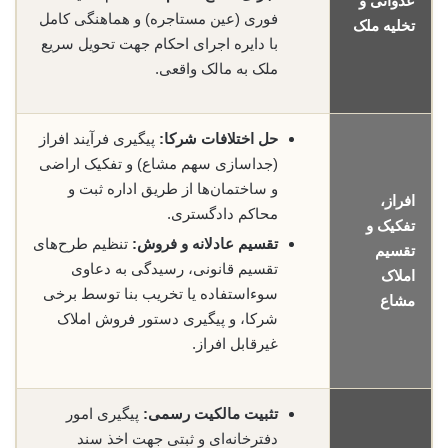
عدوانی و
فوری (عین مستاجره) و هماهنگی کامل
تخلیه ملک
با دایره اجرای احکام جهت تحویل سریع
ملک به مالک واقعی.
حل اختلافات شرکا:
پیگیری فرآیند افراز
(جداسازی سهم مشاع) و تفکیک اراضی
و ساختمان‌ها از طریق اداره ثبت و
افراز،
محاکم دادگستری.
تفکیک و
تقسیم عادلانه و فروش:
تنظیم طرح‌های
تقسیم
تقسیم قانونی، رسیدگی به دعاوی
املاک
سوءاستفاده یا تخریب بنا توسط برخی
مشاع
شرکا، و پیگیری دستور فروش املاک
غیرقابل افراز.
تثبیت مالکیت رسمی:
پیگیری امور
دفترخانه‌ای و ثبتی جهت اخذ سند