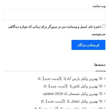
وب‌ سایت
ذخیره نام، ایمیل و وبسایت من در مرورگر برای زمانی که دوباره دیدگاهی
می‌نویسم.
دسته‌ها
10 بهترین وکیل پارس آباد🥇【آپدیت جدید】⚖️
10 بهترین وکیل تالش🥇【آپدیت جدید】⚖️
10 بهترین وکیل چمستان ⚖️ update 2026
10 بهترین وکیل خلخال 🥇【آپدیت جدید】⚖️
10 بهترین وکیل شاهین شهر🥇【آپدیت جدید】⚖️