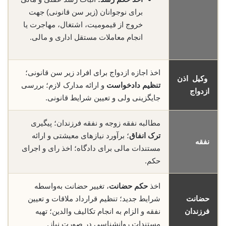
برای نوجوانان (زیر سن قانونی) جهت
خروج از قیمومیت، اشتغال، مهاجرت یا
انجام معاملات مستقل اداری و مالی.
اخذ اجازه ازدواج برای افراد زیر سن قانونی؛
وکیل اذن
تنظیم دادخواست
و ارائه مدارک لازم؛ بررسی
ازدواج
جایگزینی ولی و تعیین شرایط قانونی.
مطالبه نفقه زوجه و نفقه فرزندان؛ پیگیری
ترک انفاق
؛ برآورد نیازهای معیشتی و ارائه
نفقه
مستندات مالی برای دادگاه؛ اخذ رای و اجرای
حکم.
اخذ
حکم حضانت
، تغییر حضانت به‌واسطه
حضانت
شرایط جدید؛ تنظیم قرارداد ملاقات و تعیین
فرزندان
نفقه و الزام به انجام تکالیف والدین؛ تهیه
مستندات روانشناسی در صورت نیاز.