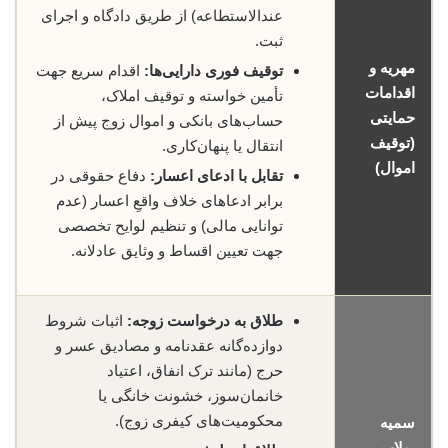
عندالاستطاعه) از طریق دادگاه و اجرای
ثبت.
مهریه و
توقیف فوری دارایی‌ها:
اقدام سریع جهت
اقدامات
تأمین خواسته و توقیف املاک،
حمایتی
حساب‌های بانکی و اموال زوج پیش از
(توقیف
انتقال یا پنهان‌کاری.
اموال)
تقابل با ادعای اعسار:
دفاع حقوقی در
برابر ادعاهای خلاف واقعِ اعسار (عدم
توانایی مالی) و تنظیم لوایح تخصصی
جهت تعیین اقساط و وثایق عادلانه.
طلاق به درخواست زوجه:
اثبات شروط
دوازده‌گانه عقدنامه و مصادیق عسر و
حرج (مانند ترک انفاق، اعتیاد
خانمان‌سوز، خشونت خانگی یا
محکومیت‌های کیفری زوج).
سمیه
پولاب