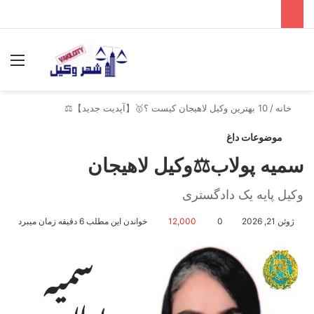
جستجو برای
منو
خانه
/
10 بهترین وکیل لاهیجان کیست ؟🥇【آپدیت جدید】⚖️
موضوعات داغ
سمیه پولاب⚖️وکیل لاهیجان
وکیل پایه یک دادگستری
ژوئن 21, 2026
0
12,000
خواندن این مطلب 6 دقیقه زمان میبرد